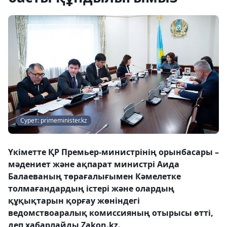
Сурет: primeminister.kz
Үкіметте ҚР Премьер-министрінің орынбасары –
мәдениет және ақпарат министрі Аида
Балаеваның төрағалығымен Кәмелетке
толмағандардың істері және олардың
құқықтарын қорғау жөніндегі
ведомствоаралық комиссияның отырысы өтті,
деп хабарлайды Zakon.kz.