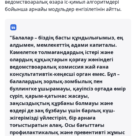
ведомствоаралық өзара іс-қимыл алгоритмдері
бойынша арнайы модульдер енгізілетінін айтты.
"Балалар – біздің басты құндылығымыз, ең
алдымен, мемлекеттің адами капиталы.
Кәмелетке толмағандардың істері және
олардың құқықтарын қорғау жөніндегі
ведомствоаралық комиссия жай ғана
консультативтік-кеңесші орган емес. Бұл –
балалардың зорлық-зомбылық пен
буллингке ұшырамауы, қауіпсіз ортада өмір
сүріп, қарым-қатынас жасауы,
заңсыздықтың құрбаны болмауы және
өздері де заң бұзбауы үшін барлық күш-
жігерімізді үйлестіріп, бір арнаға
тоғыстыратын алаң. Осы бағыттағы
профилактикалық және превентивті жұмыс