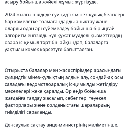
асыру бойынша жүйелі жұмыс жүргізуде.
2024 жылғы шілдеде суицидтік мінез-құлық белгілері
бар кәмелетке толмағандарды анықтау және
оларды одан әрі сүйемелдеу бойынша бірыңғай
алгоритм енгізілді. Бұл құжат мүдделі қызметтердің
өзара іс-қимыл тәртібін айқындап, балаларға
уақтылы көмек көрсетуге бағытталған.
Отырыста балалар мен жасөспірімдер арасындағы
суицидтік мінез-құлықтың алдын алу, сондай-ақ осы
саладағы ведомствоаралық іс-қимылды жетілдіру
мәселелері жеке қаралды. Әр өңір бойынша
жағдайға талдау жасалып, себептер, тәуекел
факторлары және қолданыстағы шаралардың
тиімділігі сараланды.
Денсаулық сақтау вице-министрінің мәліметінше,