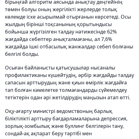
бірыңғай алгоритм аясында анықтау деңгейінің
төмен болуы оның жергілікті жерлерде толық
көлемде іске асырылмай отырғанын көрсетеді. Осы
жылдың бірінші тоқсанының қорытындысы
бойынша жүргізілген талдау нәтижесінде 62%
жағдайда себептер анықталмағаны, ал 7,6%
жағдайда ішкі отбасылық жанжалдар себеп болғаны
белгілі болды.
Осыған байланысты қатысушылар нысаналы
профилактиканы күшейтудің, әрбір жағдайды талдау
сапасын арттырудың және қиын өмірлік жағдайға
тап болған кәмелетке толмағандарды сүйемелдеу
тетіктерін одан әрі жетілдірудің маңызын атап өтті.
Оқу-ағарту министрі ведомствоның барлық
біліктілікті арттыру бағдарламаларына депрессия,
зорлық-зомбылық және буллинг белгілерін тану,
сондай-ақ ақпарат беру тәртібі мен