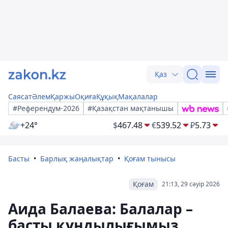
Қаз
Саясат
Әлем
Қаржы
Оқиға
Құқық
Мақалалар
#Референдум-2026
#Қазақстан мақтанышы
+24°
$
467.48
€
539.52
₽
5.73
Басты
Барлық жаңалықтар
Қоғам тынысы
Қоғам
21:13, 29 сәуір 2026
Аида Балаева: Балалар –
басты құндылығымыз