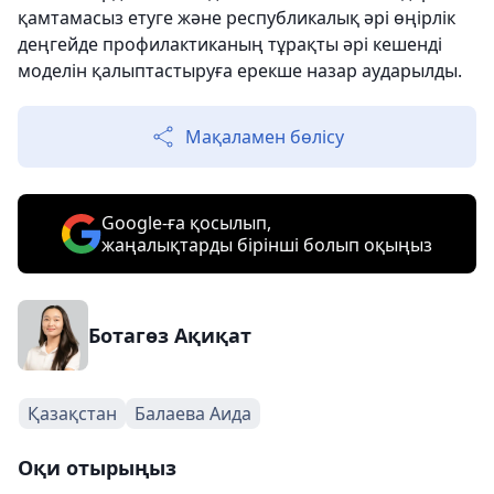
қамтамасыз етуге және республикалық әрі өңірлік
деңгейде профилактиканың тұрақты әрі кешенді
моделін қалыптастыруға ерекше назар аударылды.
Мақаламен бөлісу
Google-ға қосылып,
жаңалықтарды бірінші болып оқыңыз
Ботагөз Ақиқат
Қазақстан
Балаева Аида
Оқи отырыңыз