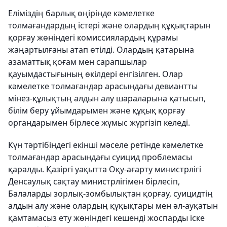
Еліміздің барлық өңірінде кәмелетке
толмағандардың істері және олардың құқықтарын
қорғау жөніндегі комиссиялардың құрамы
жаңартылғаны атап өтілді. Олардың қатарына
азаматтық қоғам мен сарапшылар
қауымдастығының өкілдері енгізілген. Олар
кәмелетке толмағандар арасындағы девиантты
мінез-құлықтың алдын алу шараларына қатысып,
білім беру ұйымдарымен және құқық қорғау
органдарымен бірлесе жұмыс жүргізіп келеді.
Күн тәртібіндегі екінші мәселе ретінде кәмелетке
толмағандар арасындағы суицид проблемасы
қаралды. Қазіргі уақытта Оқу-ағарту министрлігі
Денсаулық сақтау министрлігімен бірлесіп,
Балаларды зорлық-зомбылықтан қорғау, суицидтің
алдын алу және олардың құқықтары мен әл-ауқатын
қамтамасыз ету жөніндегі кешенді жоспарды іске