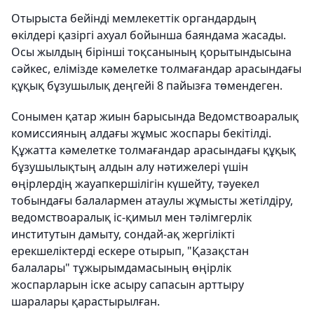
Отырыста бейінді мемлекеттік органдардың
өкілдері қазіргі ахуал бойынша баяндама жасады.
Осы жылдың бірінші тоқсанының қорытындысына
сәйкес, елімізде кәмелетке толмағандар арасындағы
құқық бұзушылық деңгейі 8 пайызға төмендеген.
Сонымен қатар жиын барысында Ведомствоаралық
комиссияның алдағы жұмыс жоспары бекітілді.
Құжатта кәмелетке толмағандар арасындағы құқық
бұзушылықтың алдын алу нәтижелері үшін
өңірлердің жауапкершілігін күшейту, тәуекел
тобындағы балалармен атаулы жұмысты жетілдіру,
ведомствоаралық іс-қимыл мен тәлімгерлік
институтын дамыту, сондай-ақ жергілікті
ерекшеліктерді ескере отырып, "Қазақстан
балалары" тұжырымдамасының өңірлік
жоспарларын іске асыру сапасын арттыру
шаралары қарастырылған.