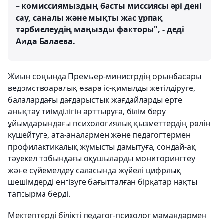
– комиссиямыздың басты миссиясы әрі дені
сау, саналы және мықты жас ұрпақ
тәрбиелеудің маңызды факторы", - деді
Аида Балаева.
Жиын соңында Премьер-министрдің орынбасары
ведомствоаралық өзара іс-қимылды жетілдіруге,
балалардағы дағдарыстық жағдайларды ерте
анықтау тиімділігін арттыруға, білім беру
ұйымдарындағы психологиялық қызметтердің рөлін
күшейтуге, ата-аналармен және педагогтермен
профилактикалық жұмысты дамытуға, сондай-ақ
тәуекел тобындағы оқушыларды мониторингтеу
және сүйемелдеу саласында жүйелі цифрлық
шешімдерді енгізуге бағытталған бірқатар нақты
тапсырма берді.
Мектептерді білікті педагог-психолог мамандармен