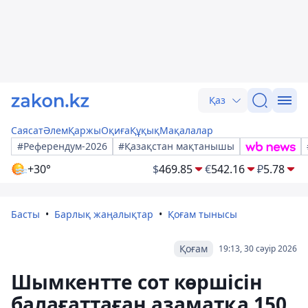
Қаз
Саясат
Әлем
Қаржы
Оқиға
Құқық
Мақалалар
#Референдум-2026
#Қазақстан мақтанышы
+30°
$
469.85
€
542.16
₽
5.78
Басты
Барлық жаңалықтар
Қоғам тынысы
Қоғам
19:13, 30 сәуір 2026
Шымкентте сот көршісін
балағаттаған азаматқа 150