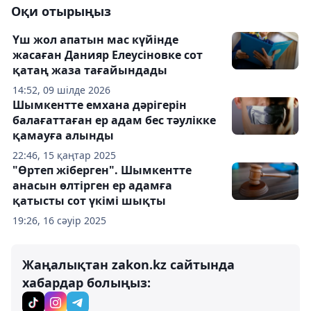
Оқи отырыңыз
Үш жол апатын мас күйінде
жасаған Данияр Елеусіновке сот
қатаң жаза тағайындады
14:52, 09 шілде 2026
Шымкентте емхана дәрігерін
балағаттаған ер адам бес тәулікке
қамауға алынды
22:46, 15 қаңтар 2025
"Өртеп жіберген". Шымкентте
анасын өлтірген ер адамға
қатысты сот үкімі шықты
19:26, 16 сәуір 2025
Жаңалықтан zakon.kz сайтында
хабардар болыңыз: