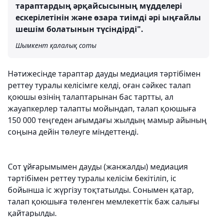
тараптардың әрқайсысының мүдделері
ескерілетінін және өзара тиімді әрі ыңғайлы
шешім болатынын түсіндірді".
Шымкент қалалық соты
Нәтижесінде тараптар дауды медиация тәртібімен
реттеу туралы келісімге келді, оған сәйкес талап
қоюшы өзінің талаптарынан бас тартты, ал
жауапкерлер талапты мойындап, талап қоюшыға
150 000 теңгеден ағымдағы жылдың мамыр айының
соңына дейін төлеуге міндеттенді.
Сот ұйғарымымен дауды (жанжалды) медиация
тәртібімен реттеу туралы келісім бекітіліп, іс
бойынша іс жүргізу тоқтатылды. Сонымен қатар,
талап қоюшыға төленген мемлекеттік баж салығы
қайтарылды.