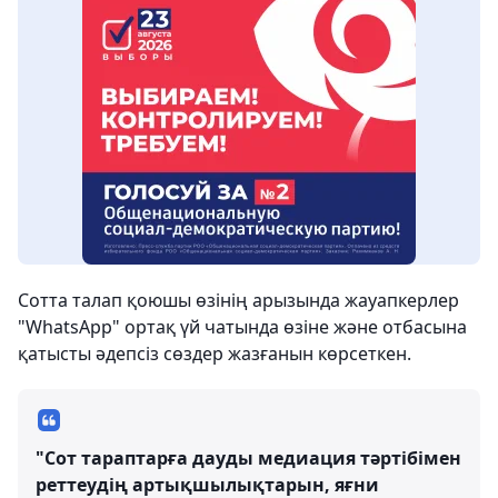
Сотта талап қоюшы өзінің арызында жауапкерлер
"WhatsApp" ортақ үй чатында өзіне және отбасына
қатысты әдепсіз сөздер жазғанын көрсеткен.
"Сот тараптарға дауды медиация тәртібімен
реттеудің артықшылықтарын, яғни