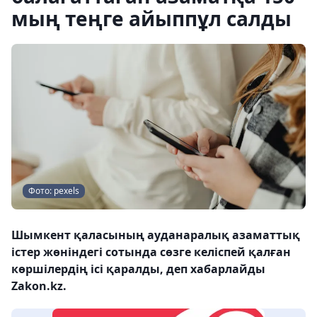
мың теңге айыппұл салды
Фото: pexels
Шымкент қаласының ауданаралық азаматтық
істер жөніндегі сотында сөзге келіспей қалған
көршілердің ісі қаралды, деп хабарлайды
Zakon.kz.