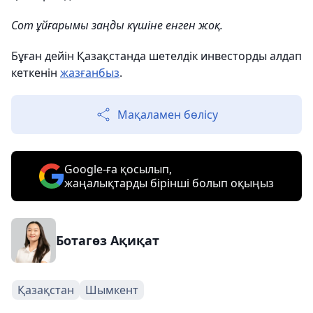
Сот ұйғарымы заңды күшіне енген жоқ.
Бұған дейін Қазақстанда шетелдік инвесторды алдап
кеткенін
жазғанбыз
.
Мақаламен бөлісу
Google-ға қосылып,
жаңалықтарды бірінші болып оқыңыз
Ботагөз Ақиқат
Қазақстан
Шымкент