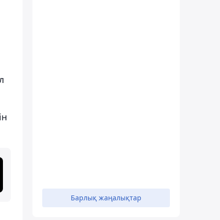
л
ін
Барлық жаңалықтар