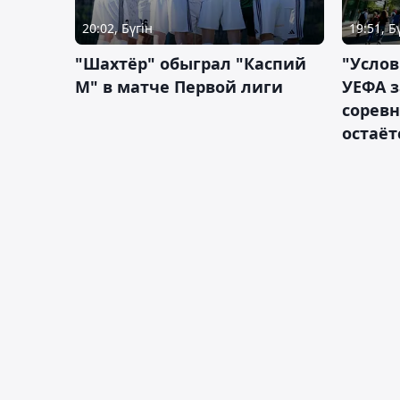
20:02, Бүгін
19:51, Б
"Шахтёр" обыграл "Каспий
"Услов
М" в матче Первой лиги
УЕФА з
сорев
остаёт