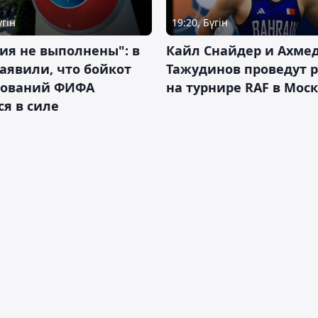
үгін
19:20, Бүгін
ия не выполнены": в
Кайл Снайдер и Ахме
аявили, что бойкот
Тажудинов проведут 
нований ФИФА
на турнире RAF в Мос
ся в силе