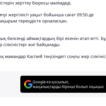
стерін зерттеу бюросы мәлімдеді.
уі жергілікті уақыт бойынша сағат 09:50-де
 шақырым тереңдікте орналасқан.
қ белсенді аймақтардың бірі екенін атап өтті. Бұ
сілкіністері жиі байқалады.
қ мамандар Каспий теңізіндегі соңғы жер сілкініс
Google-ға қосылып,
жаңалықтарды бірінші болып оқыңыз