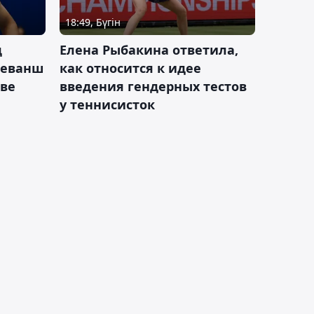
18:49, Бүгін
д
Елена Рыбакина ответила,
реванш
как относится к идее
кве
введения гендерных тестов
у теннисисток