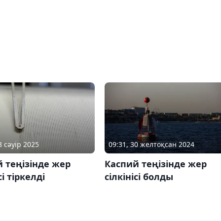
8 сәуір 2025
09:31, 30 желтоқсан 2024
 теңізінде жер
Каспий теңізінде жер
сі тіркелді
сілкінісі болды