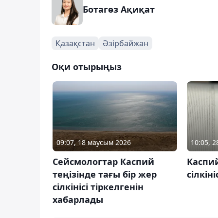
Ботагөз Ақиқат
Қазақстан
Әзірбайжан
Оқи отырыңыз
09:07, 18 маусым 2026
10:05, 2
Сейсмологтар Каспий
Каспий
теңізінде тағы бір жер
сілкіні
сілкінісі тіркелгенін
хабарлады