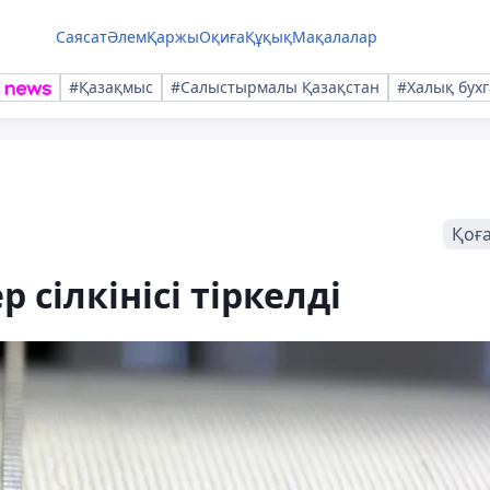
Саясат
Әлем
Қаржы
Оқиға
Құқық
Мақалалар
#Қазақмыс
#Салыстырмалы Қазақстан
#Халық бухг
Қоғ
 сілкінісі тіркелді