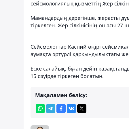
сейсмологиялық қызметтің Жер сілкіні
Мамандардың дерегінше, жерасты дүмп
тіркелген. Жер сілкінісінің ошағы 27
Сейсмологтар Каспий өңірі сейсмикалы
аумақта әртүрлі қарқындылықтағы жер 
Еске салайық, бұған дейін қазақстанды
15 сәуірде тіркеген болатын.
Мақаламен бөлісу: