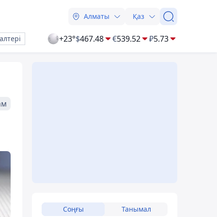
Алматы
Қаз
+23°
$
467.48
€
539.52
₽
5.73
алтері
ам
Соңғы
Танымал