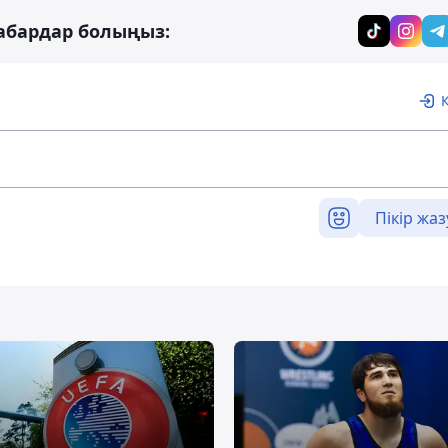
абардар болыңыз:
Пікір жаз