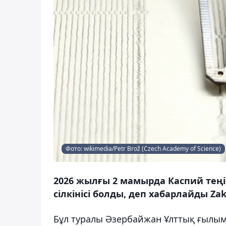
Фото: wikimedia/Petr Brož (Czech Academy of Science)
2026 жылғы 2 мамырда Каспий теңі
сілкінісі болды, деп хабарлайды Zak
Бұл туралы Әзербайжан Ұлттық ғылы