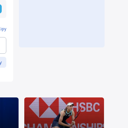
Кіру
у