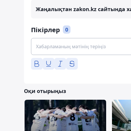
Жаңалықтан zakon.kz сайтында х
Пікірлер
0
Оқи отырыңыз