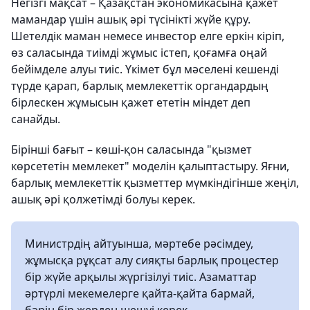
Негізгі мақсат – Қазақстан экономикасына қажет
мамандар үшін ашық әрі түсінікті жүйе құру.
Шетелдік маман немесе инвестор елге еркін кіріп,
өз саласында тиімді жұмыс істеп, қоғамға оңай
бейімделе алуы тиіс. Үкімет бұл мәселені кешенді
түрде қарап, барлық мемлекеттік органдардың
бірлескен жұмысын қажет ететін міндет деп
санайды.
Бірінші бағыт – көші-қон саласында "қызмет
көрсететін мемлекет" моделін қалыптастыру. Яғни,
барлық мемлекеттік қызметтер мүмкіндігінше жеңіл,
ашық әрі қолжетімді болуы керек.
Министрдің айтуынша, мәртебе рәсімдеу,
жұмысқа рұқсат алу сияқты барлық процестер
бір жүйе арқылы жүргізілуі тиіс. Азаматтар
әртүрлі мекемелерге қайта-қайта бармай,