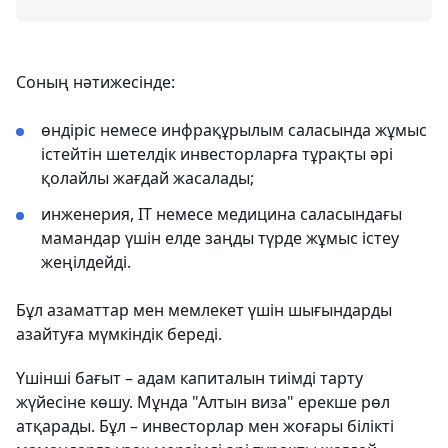
Соның нәтижесінде:
өндіріс немесе инфрақұрылым саласында жұмыс
істейтін шетелдік инвесторларға тұрақты әрі
қолайлы жағдай жасалады;
инженерия, IT немесе медицина саласындағы
мамандар үшін елде заңды түрде жұмыс істеу
жеңілдейді.
Бұл азаматтар мен мемлекет үшін шығындарды
азайтуға мүмкіндік береді.
Үшінші бағыт – адам капиталын тиімді тарту
жүйесіне көшу. Мұнда "Алтын виза" ерекше рөл
атқарады. Бұл – инвесторлар мен жоғары білікті