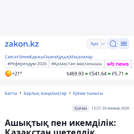
Қаз
Саясат
Әлем
Қаржы
Оқиға
Құқық
Мақалалар
#Референдум-2026
#Қазақстан мақтанышы
+21°
$
469.93
€
541.64
₽
5.71
Басты
Барлық жаңалықтар
Қоғам тынысы
Қоғам
12:27, 03 мамыр 2026
Ашықтық пен икемділік:
Қазақстан шетелдік