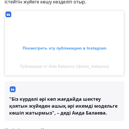
істейтін жүйеге көшу көзделіп отыр.
Посмотреть эту публикацию в Instagram
Публикация от Aida Balayeva (@aida_balayeva)
"Біз күрделі әрі көп жағдайда шектеу
қоятын жүйеден ашық әрі икемді модельге
көшіп жатырмыз", – деді Аида Балаева.