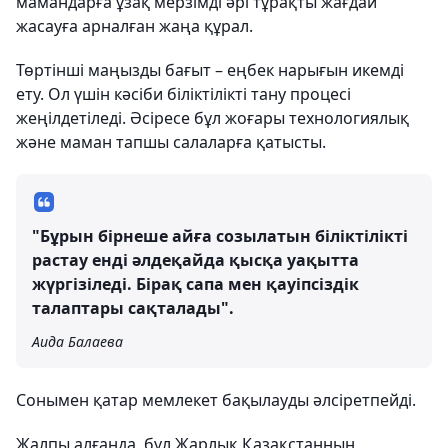
мамандарға ұзақ мерзімді әрі тұрақты жағдай
жасауға арналған жаңа құрал.
Төртінші маңызды бағыт – еңбек нарығын икемді
ету. Ол үшін кәсіби біліктілікті тану процесі
жеңілдетіледі. Әсіресе бұл жоғары технологиялық
және маман тапшы салаларға қатысты.
"Бұрын бірнеше айға созылатын біліктілікті
растау енді әлдеқайда қысқа уақытта
жүргізіледі. Бірақ сапа мен қауіпсіздік
талаптары сақталады".
Аида Балаева
Сонымен қатар мемлекет бақылауды әлсіретпейді.
Жалпы алғанда, бұл Жарлық Қазақстанның