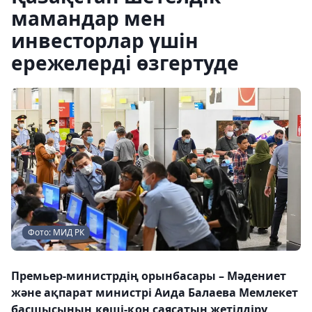
мамандар мен
инвесторлар үшін
ережелерді өзгертуде
Фото: МИД РК
Премьер-министрдің орынбасары – Мәдениет
және ақпарат министрі Аида Балаева Мемлекет
басшысының көші-қон саясатын жетілдіру