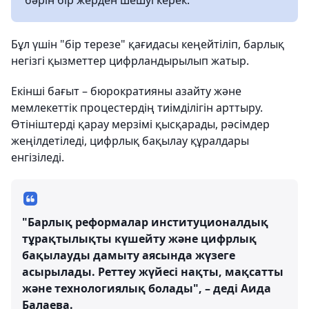
бәрін бір жерден шешуі керек.
Бұл үшін "бір терезе" қағидасы кеңейтіліп, барлық
негізгі қызметтер цифрландырылып жатыр.
Екінші бағыт – бюрократияны азайту және
мемлекеттік процестердің тиімділігін арттыру.
Өтініштерді қарау мерзімі қысқарады, рәсімдер
жеңілдетіледі, цифрлық бақылау құралдары
енгізіледі.
"Барлық реформалар институционалдық
тұрақтылықты күшейту және цифрлық
бақылауды дамыту аясында жүзеге
асырылады. Реттеу жүйесі нақты, мақсатты
және технологиялық болады", – деді Аида
Балаева.