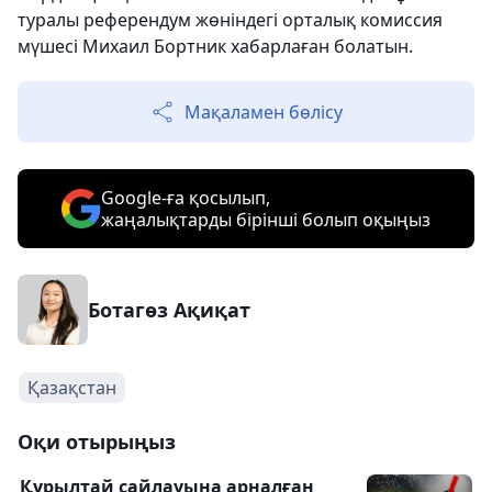
туралы референдум жөніндегі орталық комиссия
мүшесі Михаил Бортник хабарлаған болатын.
Мақаламен бөлісу
Google-ға қосылып,
жаңалықтарды бірінші болып оқыңыз
Ботагөз Ақиқат
Қазақстан
Оқи отырыңыз
Құрылтай сайлауына арналған