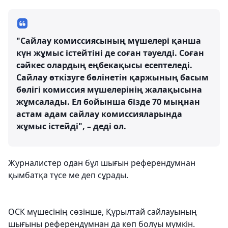
"Сайлау комиссиясының мүшелері қанша
күн жұмыс істейтіні де соған тәуелді. Соған
сәйкес олардың еңбекақысы есептеледі.
Сайлау өткізуге бөлінетін қаржының басым
бөлігі комиссия мүшелерінің жалақысына
жұмсалады. Ел бойынша бізде 70 мыңнан
астам адам сайлау комиссияларында
жұмыс істейді", – деді ол.
Журналистер одан бұл шығын референдумнан
қымбатқа түсе ме деп сұрады.
ОСК мүшесінің сөзінше, Құрылтай сайлауының
шығыны референдумнан да көп болуы мүмкін.