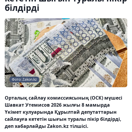
білдірді
Фото: Zakon.kz
Орталық сайлау комиссиясының (ОСК) мүшесі
Шавкат Утемисов 2026 жылғы 8 мамырда
Үкімет кулуарында Құрылтай депутаттарын
сайлауға кететін шығын туралы пікір білдірді,
деп хабарлайды Zakon.kz тілшісі.