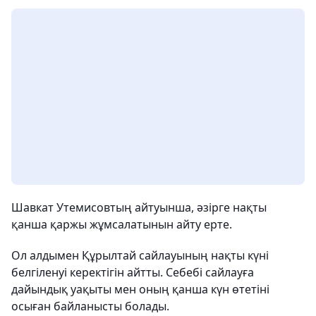
Шавкат Утемисовтың айтуынша, әзірге нақты
қанша қаржы жұмсалатынын айту ерте.
Ол алдымен Құрылтай сайлауының нақты күні
белгіленуі керектігін айтты. Себебі сайлауға
дайындық уақыты мен оның қанша күн өтетіні
осыған байланысты болады.