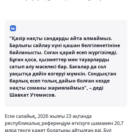
"Қазір нақты сандарды айта алмаймыз.
Барлығы сайлау күні қашан белгіленетініне
байланысты. Соған қарай есеп жүргізіледі.
Бұған қоса, қызметтер мен тауарларды
сатып алу мәселесі бар. Бағалар да сол
уақытқа дейін өзгеруі мүмкін. Сондықтан
барлық есеп толық дайын болған кезде
нақты соманы жариялаймыз", – деді
Шавкат Утемисов.
Еске салайық, 2026 жылғы 23 ақпанда
республикалық референдум өткізуге шамамен 20,7
млрд теңге қажет болатыны айтылған еді. Бұл