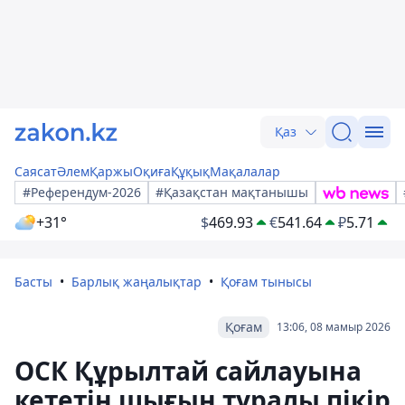
Қаз
Саясат
Әлем
Қаржы
Оқиға
Құқық
Мақалалар
#Референдум-2026
#Қазақстан мақтанышы
+31°
$
469.93
€
541.64
₽
5.71
Басты
Барлық жаңалықтар
Қоғам тынысы
Қоғам
13:06, 08 мамыр 2026
ОСК Құрылтай сайлауына
кететін шығын туралы пікір