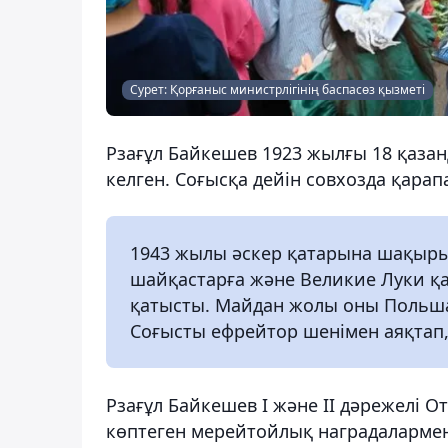
Сурет: Қорғаныс министрлігінің баспасөз қызметі
Рзағұл Байкешев 1923 жылғы 18 қаза
келген. Соғысқа дейін совхозда қара
1943 жылы әскер қатарына шақыры
шайқастарға және Великие Луки 
қатысты. Майдан жолы оны Польша
Соғысты ефрейтор шенімен аяқтап, 
Рзағұл Байкешев I және II дәрежелі 
көптеген мерейтойлық наградалармен