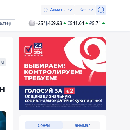
Алматы
Қаз
+25°
$
469.93
€
541.64
₽
5.71
алтері
ам
н
Соңғы
Танымал