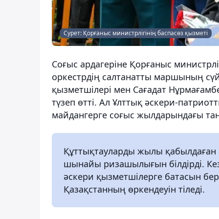
Сурет: Қорғаныс министрлігінің баспасөз қызметі
Соғыс ардагеріне Қорғаныс министрл
оркестрдің салтанатты маршының сү
қызметшілері мен Сағадат Нұрмағамбе
түзеп өтті. Ал Ұлттық әскери-патриот
майдангерге соғыс жылдарындағы тан
Құттықтауларды жылы қабылдаған а
шынайы ризашылығын білдірді. Кез
әскери қызметшілерге батасын бері
Қазақстанның өркендеуін тіледі.