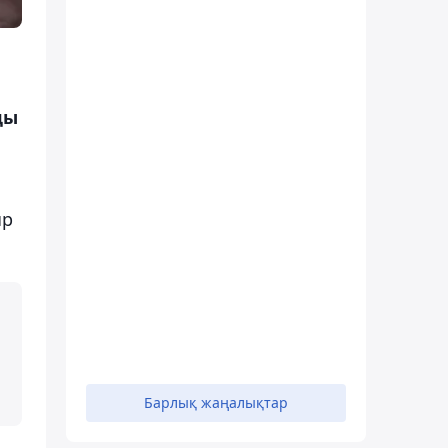
ды
ыр
Барлық жаңалықтар