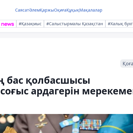
Саясат
Әлем
Қаржы
Оқиға
Құқық
Мақалалар
#Қазақмыс
#Салыстырмалы Қазақстан
#Халық бухг
Қоғ
ң бас қолбасшысы
соғыс ардагерін мерекеме