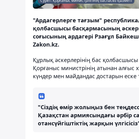
Сурет: Қорғаныс министрлігінің баспасөз қызметі
"Ардагерлерге тағзым" республика
қолбасшысы басқармасының әскери
соғысының ардагері Рзағұл Байкеш
Zakon.kz.
Құрлық әскерлерінің бас қолбасшысы
Қорғаныс министрінің атынан алғыс 
күндер мен майдандас достарын еске тү
"Сіздің өмір жолыңыз бен теңдессіз 
Қазақстан армиясындағы әрбір с
отансүйгіштіктің жарқын үлгісісі