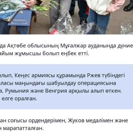
нда Ақтөбе облысының Мұғалжар ауданында дүние
пайым жұмысшы болып еңбек етті.
лып, Кеңес армиясы құрамында Ржев түбіндегі
қаласы маңындағы шабуылдау операциясына
, Румыния және Венгрия арқылы алып өткен.
елге оралған.
Отан соғысы ордендерімен, Жуков медалімен және
 марапатталған.