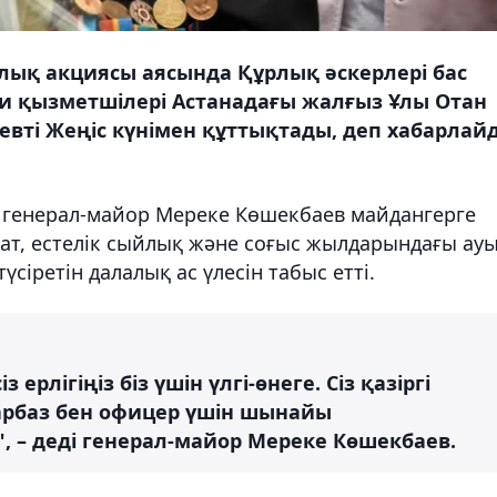
лық акциясы аясында Құрлық әскерлері бас
 қызметшілері Астанадағы жалғыз Ұлы Отан
евті Жеңіс күнімен құттықтады, деп хабарлай
 генерал-майор Мереке Көшекбаев майдангерге
хат, естелік сыйлық және соғыс жылдарындағы ау
сіретін далалық ас үлесін табыс етті.
ерлігіңіз біз үшін үлгі-өнеге. Сіз қазіргі
арбаз бен офицер үшін шынайы
з", – деді генерал-майор Мереке Көшекбаев.