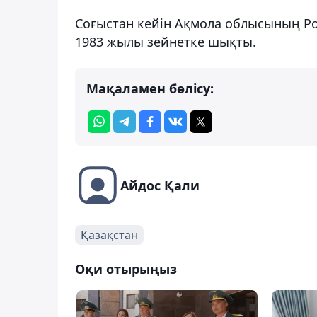
Соғыстан кейін Ақмола облысының Ро
1983 жылы зейнетке шықты.
Мақаламен бөлісу:
Айдос Қали
Қазақстан
Оқи отырыңыз