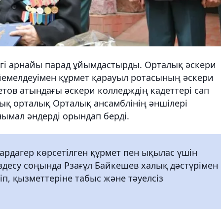
ігі арнайы парад ұйымдастырды. Орталық әскери
йемелдеуімен құрмет қарауыл ротасының әскери
тов атындағы әскери колледждің кадеттері сап
тық орталық Орталық ансамблінің әншілері
ымал әндерді орындап берді.
рдагер көрсетілген құрмет пен ықылас үшін
десу соңында Рзағұл Байкешев халық дәстүрімен
п, қызметтеріне табыс және тәуелсіз