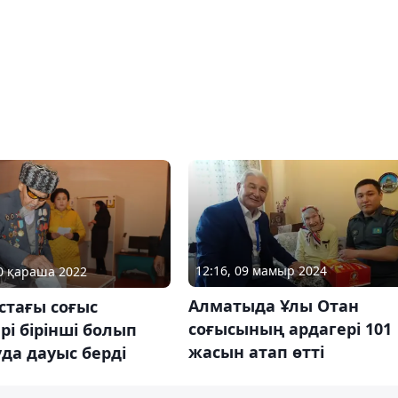
12:16, 09 мамыр 2024
20 қараша 2022
Алматыда Ұлы Отан
стағы соғыс
соғысының ардагері 101
рі бірінші болып
жасын атап өтті
да дауыс берді