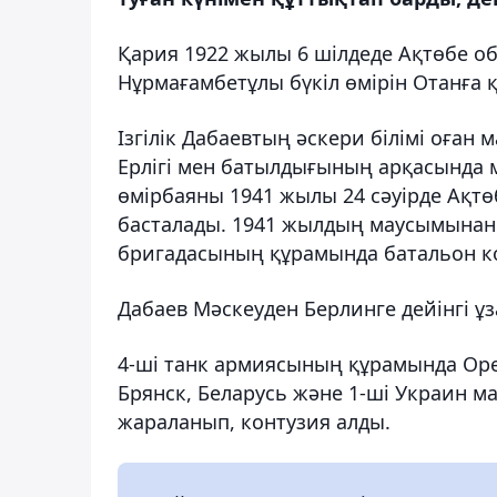
Қария 1922 жылы 6 шілдеде Ақтөбе об
Нұрмағамбетұлы бүкіл өмірін Отанға қ
Ізгілік Дабаевтың әскери білімі оған 
Ерлігі мен батылдығының арқасында 
өмірбаяны 1941 жылы 24 сәуірде Ақт
басталады. 1941 жылдың маусымынан 1
бригадасының құрамында батальон к
Дабаев Мәскеуден Берлинге дейінгі ұз
4-ші танк армиясының құрамында Оре
Брянск, Беларусь және 1-ші Украин м
жараланып, контузия алды.