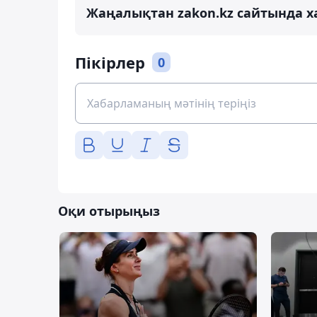
Жаңалықтан zakon.kz сайтында х
Пікірлер
0
Оқи отырыңыз