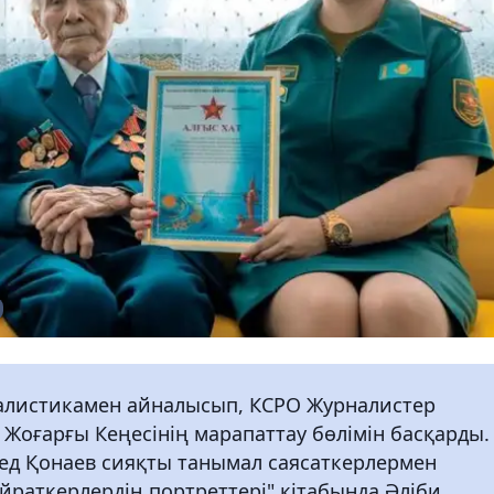
рналистикамен айналысып, КСРО Журналистер
 Жоғарғы Кеңесінің марапаттау бөлімін басқарды.
ед Қонаев сияқты танымал саясаткерлермен
айраткерлердің портреттері" кітабында Әліби