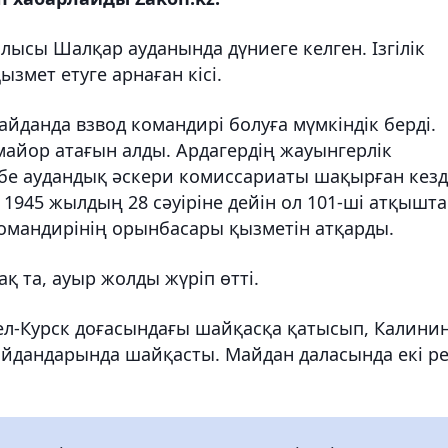
лысы Шалқар ауданында дүниеге келген. Ізгілік
ызмет етуге арнаған кісі.
майданда взвод командирі болуға мүмкіндік берді.
майор атағын алды. Ардагердің жауынгерлік
өбе аудандық әскери комиссариаты шақырған кез
945 жылдың 28 сәуіріне дейін ол 101-ші атқышт
омандирінің орынбасары қызметін атқарды.
ақ та, ауыр жолды жүріп өтті.
л-Курск доғасындағы шайқасқа қатысып, Калинин
айдандарында шайқасты. Майдан даласында екі р