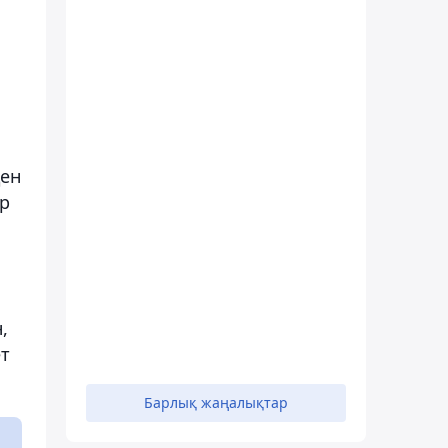
ден
ар
,
ет
Барлық жаңалықтар