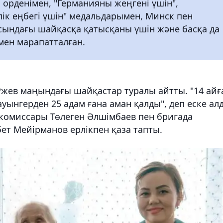
 орденімен, "Германияны жеңгені үшін",
лік еңбегі үшін" медальдарымен, Минск пен
ғасындағы шайқасқа қатысқаны үшін және басқа да
мен марапатталған.
 Ржев маңындағы шайқастар туралы айтты. "14 айғ
уынгерден 25 адам ғана аман қалды", деп еске ал
 комиссары Төлеген Әлшімбаев пен бригада
т Мейірманов ерлікпен қаза тапты.