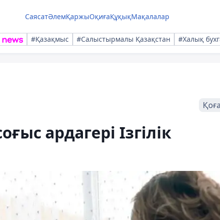
Саясат
Әлем
Қаржы
Оқиға
Құқық
Мақалалар
#Қазақмыс
#Салыстырмалы Қазақстан
#Халық бухг
Қоғ
ғыс ардагері Ізгілік