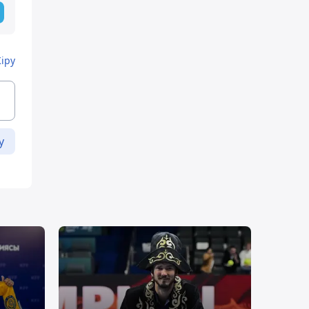
Кіру
у