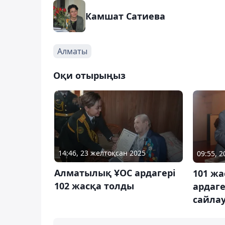
Камшат Сатиева
Алматы
Оқи отырыңыз
14:46, 23 желтоқсан 2025
09:55, 
Алматылық ҰОС ардагері
101 жа
102 жасқа толды
ардаге
сайлау