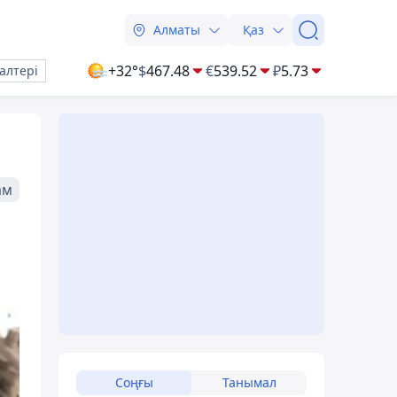
Алматы
Қаз
+32°
$
467.48
€
539.52
₽
5.73
алтері
ам
Соңғы
Танымал