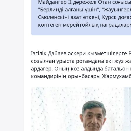
Майдангер ІІ дәрежелі Отан соғысы
"Берлинді алғаны үшін", "Жауынгер
Смоленскіні азат еткені, Курск до
көптеген мерейтойлық наградалар
Ізгілік Дабаев әскери қызметшілерге
созылған ұрыста ротамдағы екі жүз жа
ардагер. Оның көз алдында батальон
командирінің орынбасары Жармұхамбе