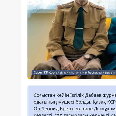
Сурет: ҚР Қорғаныс министрлігінің баспасөз қызметі
Соғыстан кейін Ізгілік Дабаев жу
одағының мүшесі болды. Қазақ КСР
Ол Леонид Брежнев және Дінмұхам
кездесті. "ХХ ғасырдағы көрнекті қ