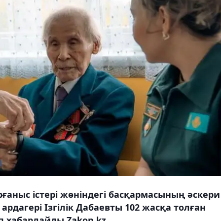
аныс істері жөніндегі басқармасының әскери
рдагері Ізгілік Дабаевты 102 жасқа толған
п хабарлайды Zakon.kz.