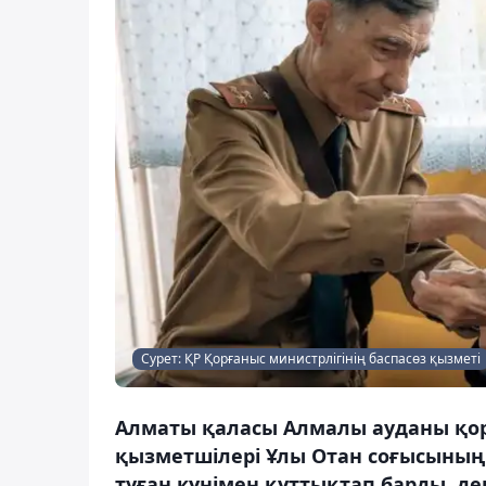
Сурет: ҚР Қорғаныс министрлігінің баспасөз қызметі
Алматы қаласы Алмалы ауданы қорғ
қызметшілері Ұлы Отан соғысының а
туған күнімен құттықтап барды, де