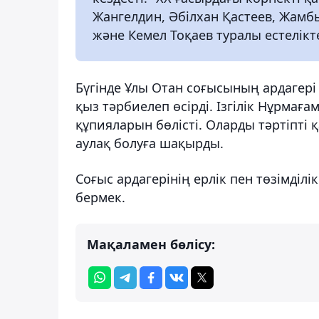
Жангелдин, Әбілхан Қастеев, Жам
және Кемел Тоқаев туралы естелікт
Бүгінде Ұлы Отан соғысының ардагері 
қыз тәрбиелеп өсірді. Ізгілік Нұрмағ
құпияларын бөлісті. Оларды тәртіпті 
аулақ болуға шақырды.
Соғыс ардагерінің ерлік пен төзімділі
бермек.
Мақаламен бөлісу: