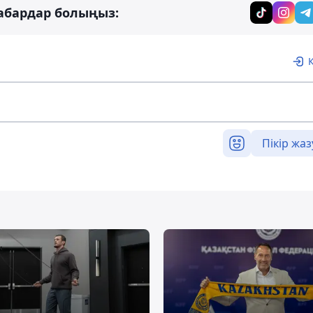
абардар болыңыз:
Пікір жаз