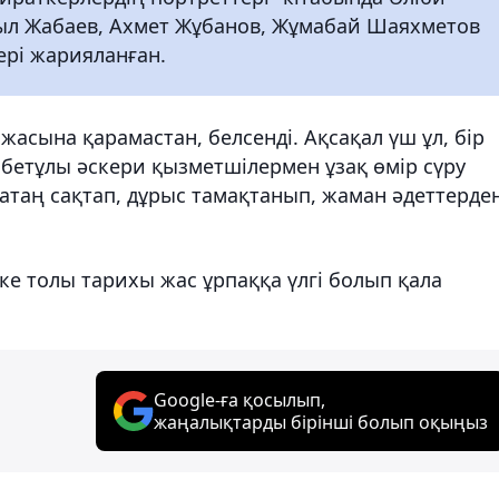
был Жабаев, Ахмет Жұбанов, Жұмабай Шаяхметов
ері жарияланған.
жасына қарамастан, белсенді. Ақсақал үш ұл, бір
амбетұлы әскери қызметшілермен ұзақ өмір сүру
қатаң сақтап, дұрыс тамақтанып, жаман әдеттерде
кке толы тарихы жас ұрпаққа үлгі болып қала
Google-ға қосылып,
жаңалықтарды бірінші болып оқыңыз