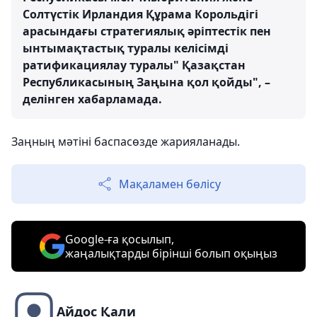
Солтүстік Ирландия Құрама Корольдігі
арасындағы стратегиялық әріптестік пен
ынтымақтастық туралы келісімді
ратификациялау туралы" Қазақстан
Республикасының Заңына қол қойды", –
делінген хабарламада.
Заңның мәтіні баспасөзде жарияланады.
Мақаламен бөлісу
Google-ға қосылып,
жаңалықтарды бірінші болып оқыңыз
Айдос Қали