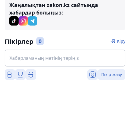
Жаңалықтан zakon.kz сайтында
хабардар болыңыз:
Пікірлер
0
Кіру
Пікір жазу