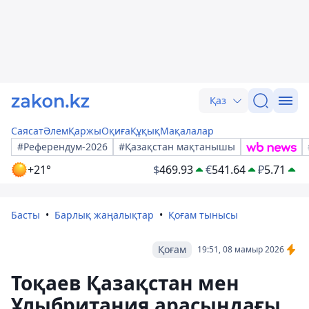
Қаз
Саясат
Әлем
Қаржы
Оқиға
Құқық
Мақалалар
#Референдум-2026
#Қазақстан мақтанышы
+21°
$
469.93
€
541.64
₽
5.71
Басты
Барлық жаңалықтар
Қоғам тынысы
Қоғам
19:51, 08 мамыр 2026
Тоқаев Қазақстан мен
Ұлыбритания арасындағы