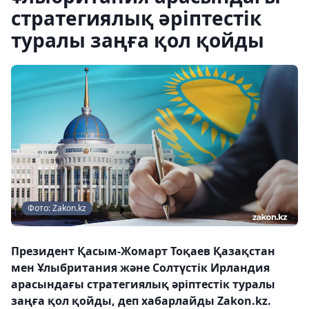
стратегиялық әріптестік
туралы заңға қол қойды
Фото: Zakon.kz
Президент Қасым-Жомарт Тоқаев Қазақстан
мен Ұлыбритания және Солтүстік Ирландия
арасындағы стратегиялық әріптестік туралы
заңға қол қойды, деп хабарлайды Zakon.kz.