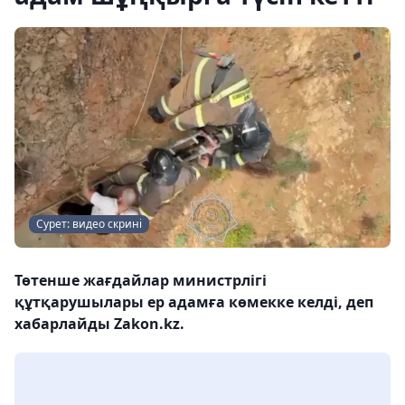
Сурет: видео скрині
Төтенше жағдайлар министрлігі
құтқарушылары ер адамға көмекке келді, деп
хабарлайды Zakon.kz.