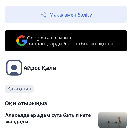
Мақаламен бөлісу
Google-ға қосылып,
жаңалықтарды бірінші болып оқыңыз
Айдос Қали
Қазақстан
Оқи отырыңыз
Алакөлде ер адам суға батып кете
жаздады