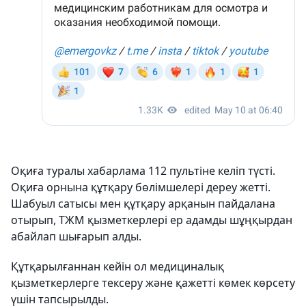
Оқиға туралы хабарлама 112 пультіне келіп түсті.
Оқиға орнына құтқару бөлімшелері дереу жетті.
Шабуыл сатысы мен құтқару арқанын пайдалана
отырып, ТЖМ қызметкерлері ер адамды шұңқырдан
абайлап шығарып алды.
Құтқарылғаннан кейін ол медициналық
қызметкерлерге тексеру және қажетті көмек көрсету
үшін тапсырылды.