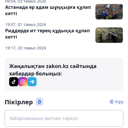
09:04, 03 тамыз 2026
Астанада ер адам шұңқырға құлап
кетті
19:07, 01 тамыз 2024
Риддерде ит терең құдыққа құлап
кетті
19:17, 20 тамыз 2024
Жаңалықтан zakon.kz сайтында
хабардар болыңыз:
Пікірлер
0
Кіру