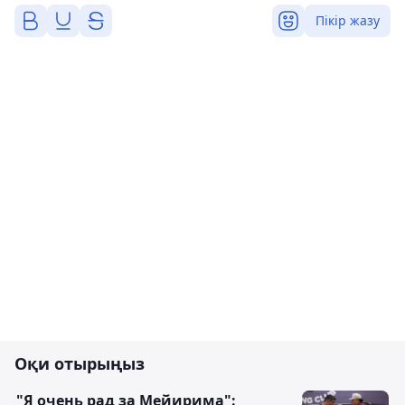
Пікір жазу
Оқи отырыңыз
"Я очень рад за Мейирима":