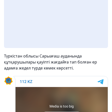
Түркістан облысы Сарыағаш ауданында
құтқарушылары қауіпті жағдайға тап болған ер
адамға жедел түрде көмек көрсетті.