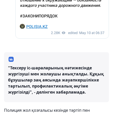
"Тексеру іс-шараларының нәтижесінде
жүргізуші мен жолаушы анықталды. Құқық
бұзушылар заң аясында жауапкершілікке
тартылып, профилактикалық әңгіме
жүргізілді", - делінген хабарламада.
Полиция жол қозғалысы кезінде тәртіп пен