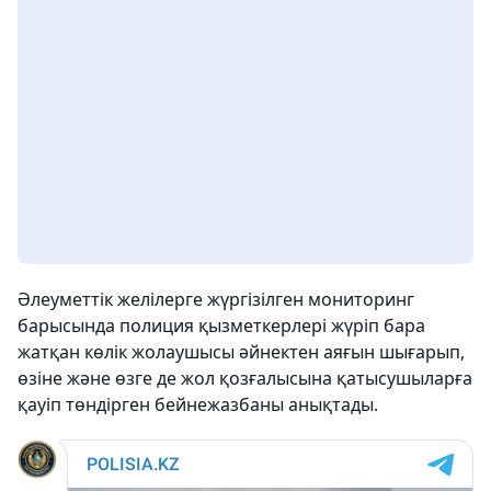
Әлеуметтік желілерге жүргізілген мониторинг
барысында полиция қызметкерлері жүріп бара
жатқан көлік жолаушысы әйнектен аяғын шығарып,
өзіне және өзге де жол қозғалысына қатысушыларға
қауіп төндірген бейнежазбаны анықтады.