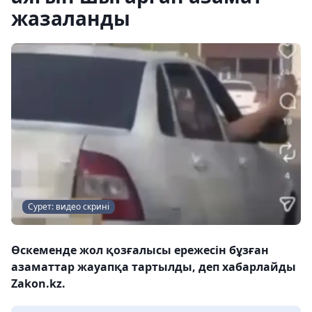
жазаланды
Сурет: видео скрині
Өскеменде жол қозғалысы ережесін бұзған
азаматтар жауапқа тартылды, деп хабарлайды
Zakon.kz.