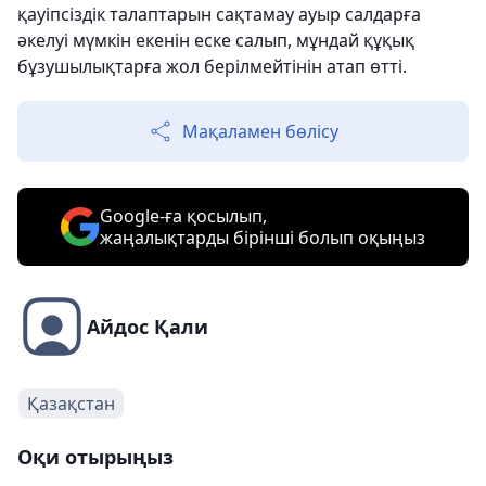
қауіпсіздік талаптарын сақтамау ауыр салдарға
әкелуі мүмкін екенін еске салып, мұндай құқық
бұзушылықтарға жол берілмейтінін атап өтті.
Мақаламен бөлісу
Google-ға қосылып,
жаңалықтарды бірінші болып оқыңыз
Айдос Қали
Қазақстан
Оқи отырыңыз