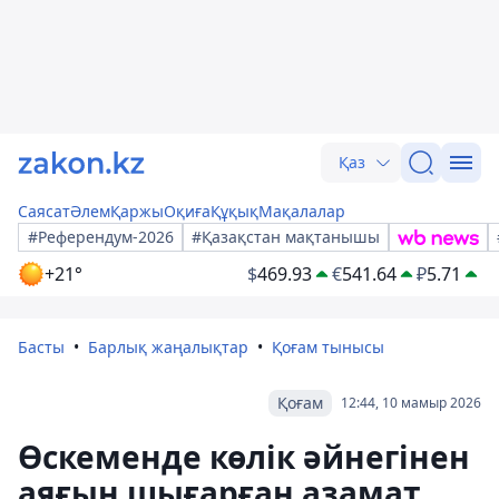
Қаз
Саясат
Әлем
Қаржы
Оқиға
Құқық
Мақалалар
#Референдум-2026
#Қазақстан мақтанышы
+21°
$
469.93
€
541.64
₽
5.71
Басты
Барлық жаңалықтар
Қоғам тынысы
Қоғам
12:44, 10 мамыр 2026
Өскеменде көлік әйнегінен
аяғын шығарған азамат