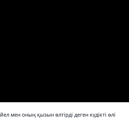
йел мен оның қызын өлтірді деген күдікті өлі