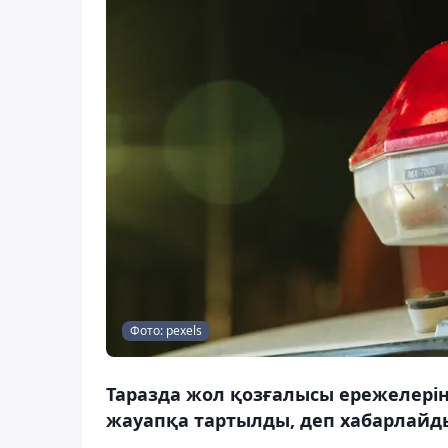
Фото: pexels
Таразда жол қозғалысы ережелері
жауапқа тартылды, деп хабарлайды