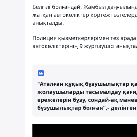
Белгілі болғандай, Жамбыл даңғылынд
жатқан автокөліктер кортежі өзгелерд
анықталды.
Полиция қызметкерлерімен тез арада T
автокөліктерінің 9 жүргізушісі анықт
"Аталған құқық бұзушылықтар қа
жолаушыларды тасымалдау қағид
ережелерін бұзу, сондай-ақ мане
бұзушылықтар болған",- делінге