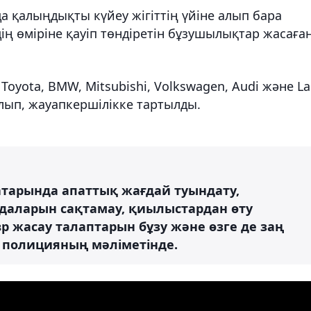
а қалыңдықты күйеу жігіттің үйіне алып бара
ің өміріне қауіп төндіретін бұзушылықтар жасаға
oyota, BMW, Mitsubishi, Volkswagen, Audi және L
алып, жауапкершілікке тартылды.
тарында апаттық жағдай туындату,
аларын сақтамау, қиылыстардан өту
вр жасау талаптарын бұзу және өзге де заң
н полицияның мәліметінде.