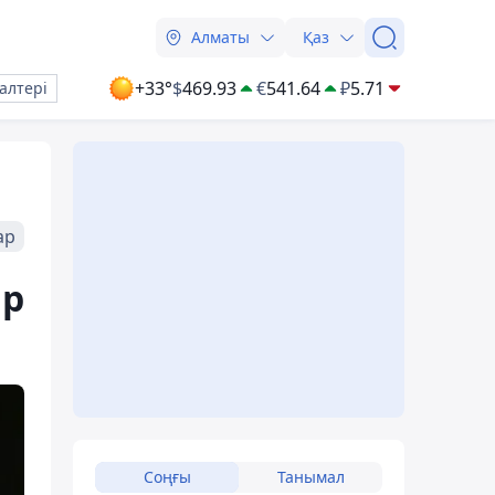
Алматы
Қаз
+33°
$
469.93
€
541.64
₽
5.71
алтері
ар
ар
Соңғы
Танымал