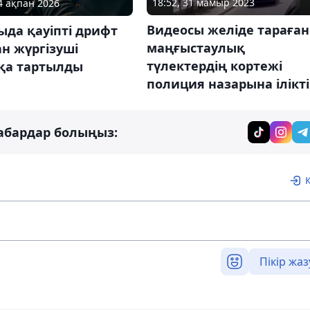
18:52, 31 мамыр 2023
24 ақпан 2026
Видеосы желіде тараған
да қауіпті дрифт
маңғыстаулық
н жүргізуші
түлектердің кортежі
қа тартылды
полиция назарына ілікті
абардар болыңыз:
Пікір жаз