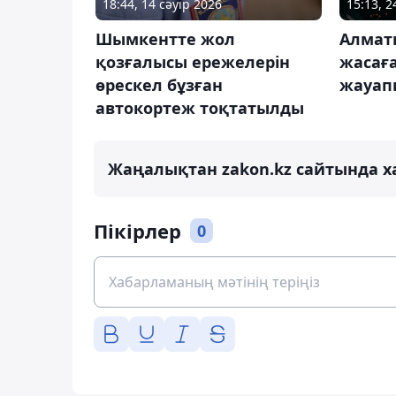
18:44, 14 сәуір 2026
15:13, 
Шымкентте жол
Алматы
қозғалысы ережелерін
жасаға
өрескел бұзған
жауап
автокортеж тоқтатылды
Жаңалықтан zakon.kz сайтында х
Пікірлер
0