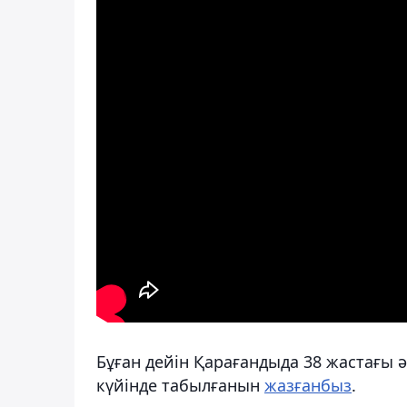
Бұған дейін Қарағандыда 38 жастағы ә
күйінде табылғанын
жазғанбыз
.