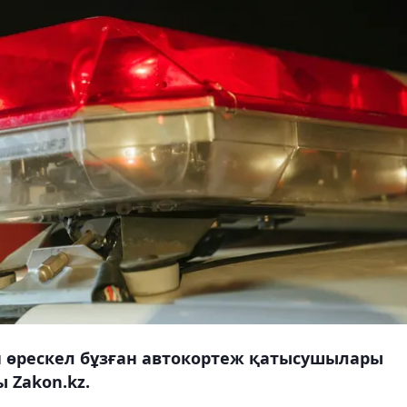
н өрескел бұзған автокортеж қатысушылары
 Zakon.kz.