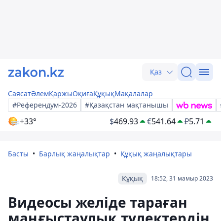
Қаз
Саясат
Әлем
Қаржы
Оқиға
Құқық
Мақалалар
#Референдум-2026
#Қазақстан мақтанышы
+33°
$
469.93
€
541.64
₽
5.71
Басты
Барлық жаңалықтар
Құқық жаңалықтары
Құқық
18:52, 31 мамыр 2023
Видеосы желіде тараған
маңғыстаулық түлектердің