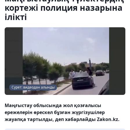
кортежі полиция назарына
ілікті
Сурет: видеодан алынды
Маңғыстау облысында жол қозғалысы
ережелерін өрескел бұзған жүргізушілер
жауапқа тартылды, деп хабарлайды Zakon.kz.