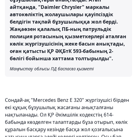
айтқанда, "Daimler Chrysler" маркалы
автокөліктің жолаушылары қауіпсіздік
белдігін тақпай бұзушылыққа жол берді.
Жаңаөзен қалалық ПБ-ның патрульдік
полиция ротасының қызметкерлері аталған
көлік жүргізушісінің жеке басын анықтады,
оған қатысты ҚР ӘҚБтК 593-бабының 2-
бөлігі бойынша хаттама толтырылды".
Маңғыстау облысы ПД баспасөз қызметі
Сондай-ақ "Mercedes Benz E 320" жүргізушісі бірден
екі құқық бұзушылық жасағаны анықталғаны
нақтыланады. Ол ҚР Әкімшілік кодекстің 614-
бабында көзделген талаптарды бұза отырып, көлік
құралын басқару кезінде басқа жол қозғалысына
қатысушыларға әдейі кедергі келтірген. Осы бап