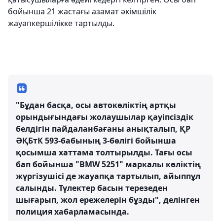
бойынша 21 жастағы азамат әкімшілік
жауапкершілікке тартылды.
"Бұдан басқа, осы автокөліктің артқы
орындығындағы жолаушылар қауіпсіздік
белдігін пайдаланбағаны анықталып, ҚР
ӘҚБтК 593-бабының 3-бөлігі бойынша
қосымша хаттама толтырылды. Тағы осы
бап бойынша "BMW 5251" маркалы көліктің
жүргізушісі де жауапқа тартылып, айыппұл
салынды. Түлектер басын терезеден
шығарып, жол ережелерін бұзды", делінген
полиция хабарламасында.