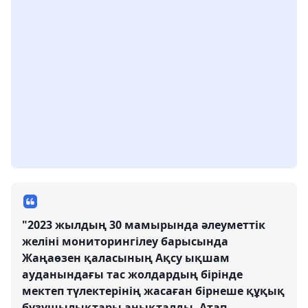
"2023 жылдың 30 мамырында әлеуметтік
желіні мониторингілеу барысында
Жаңаөзен қаласының Ақсу ықшам
ауданындағы тас жолдардың бірінде
мектеп түлектерінің жасаған бірнеше құқық
бұзушылықтары анықталды. Атап