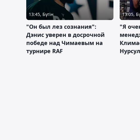
13:45, Бүгін
13:05, Б
"Он был лез сознания":
"Я оче
Дэнис уверен в досрочной
менед
победе над Чимаевым на
Климас
турнире RAF
Нурсу