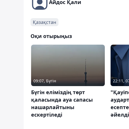
Айдос Қали
Қазақстан
Оқи отырыңыз
09:07, Бүгін
22:11, 
Бүгін еліміздің төрт
"Қауіп
қаласында ауа сапасы
аударт
нашарлайтыны
есепте
ескертіледі
әйелді