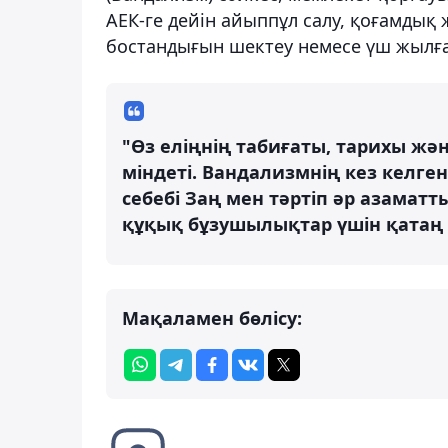
АЕК-ге дейін айыппұл салу, қоғамдық ж
бостандығын шектеу немесе үш жылға
"Өз еліңнің табиғаты, тарихы жә
міндеті. Вандализмнің кез келген
себебі Заң мен тәртіп әр азаматт
құқық бұзушылықтар үшін қатаң жаз
Мақаламен бөлісу: