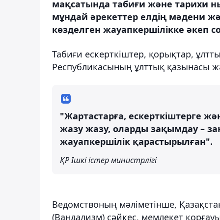
мақсатында табиғи және тарихи ны
мұндай әрекеттер елдің мәдени жә
көзделген жауапкершілікке әкеп со
Табиғи ескерткіштер, қорықтар, ұлтт
Республикасының ұлттық қазынасы ж
"Жартастарға, ескерткіштерге жән
жазу жазу, оларды зақымдау – з
жауапкершілік қарастырылған".
ҚР Ішкі істер министрлігі
Ведомствоның мәліметінше, Қазақста
(Вандализм) сәйкес, мемлекет қорғауы