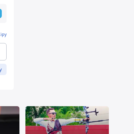
Кіру
у