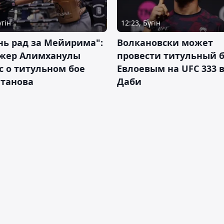
үгін
12:23, Бүгін
нь рад за Мейирима":
Волкановски может
жер Алимханулы
провести титульный б
 о титульном бое
Евлоевым на UFC 333 в
лтанова
Даби