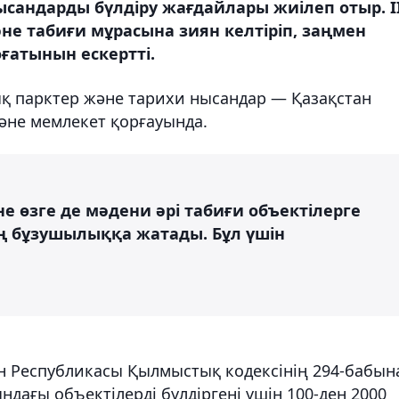
сандарды бүлдіру жағдайлары жиілеп отыр. І
не табиғи мұрасына зиян келтіріп, заңмен
ғатынын ескертті.
ық парктер және тарихи нысандар — Қазақстан
әне мемлекет қорғауында.
е өзге де мәдени әрі табиғи объектілерге
аң бұзушылыққа жатады. Бұл үшін
н Республикасы Қылмыстық кодексінің 294-бабын
ндағы объектілерді бүлдіргені үшін 100-ден 2000