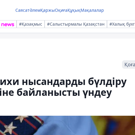
Саясат
Әлем
Қаржы
Оқиға
Құқық
Мақалалар
#Қазақмыс
#Салыстырмалы Қазақстан
#Халық бухг
Қоғ
рихи нысандарды бүлдіру
іне байланысты үндеу