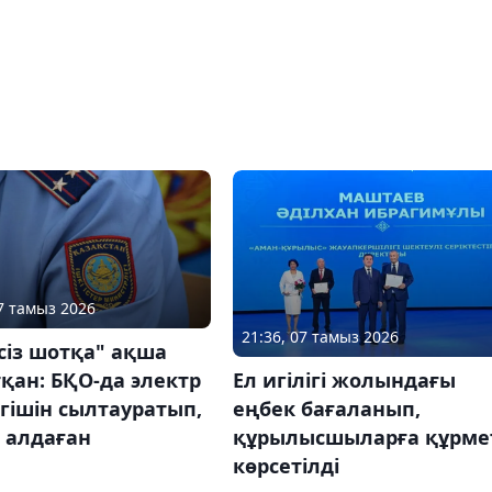
07 тамыз 2026
21:36, 07 тамыз 2026
сіз шотқа" ақша
қан: БҚО-да электр
Ел игілігі жолындағы
гішін сылтауратып,
еңбек бағаланып,
 алдаған
құрылысшыларға құрме
көрсетілді