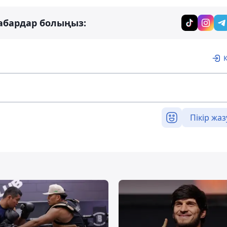
абардар болыңыз:
Пікір жаз