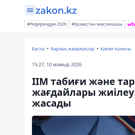
#Референдум-2026
#Қазақстан мақтанышы
Басты
Барлық жаңалықтар
Қоғам тынысы
15:27, 10 мамыр 2026
ІІМ табиғи және та
жағдайлары жиілеу
жасады