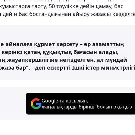
ұмыстарға тарту, 50 тәулікке дейін қамау, бас
 дейін бас бостандығынан айыру жазасы көзделге
не айналаға құрмет көрсету – әр азаматтың
 көрінісі қатаң құқықтық бағасын алады,
ың жауапкершілігіне негізделген, ал мұндай
а бар", - деп ескертті Ішкі істер министрлігі
Google-ға қосылып,
жаңалықтарды бірінші болып оқыңыз