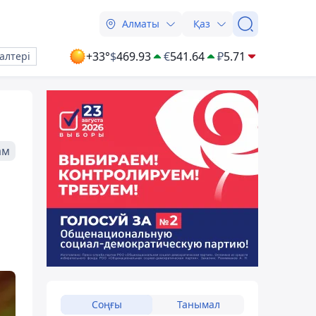
Алматы
Қаз
+33°
$
469.93
€
541.64
₽
5.71
алтері
ам
Соңғы
Танымал