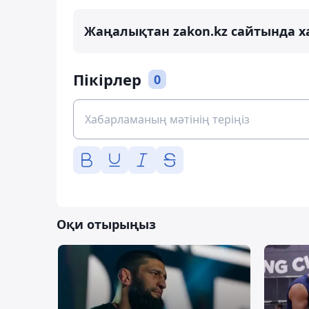
Жаңалықтан zakon.kz сайтында х
Пікірлер
0
Оқи отырыңыз