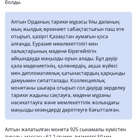
болды.
Алтын Орданың тарихи мұрасы Ұлы даланың
мың жылдық өркениет сабақтастығын паш ете
отырып, қазіргі Қазақстан аумағын қоса
алғанда, Еуразия мемлекеттілігі мен
халықтарының мәдени бірегейлігін
айқындауда маңызды орын алады. Бұл дәуір
қала мәдениетінің, қолөнердің, ақша жүйесі
мен дипломатиялық қатынастардың қарқынды
дамуымен сипатталады. Коллекциялық
монетаны шығара отырып сол дәуірді зерделеу
тарихи жадыны сақтауға, мәдени мұраны
насихаттауға және мемлекеттілік жолындағы
маңызды кезеңдерді дәріптеуге бағытталған.
Алтын жалатылған монета 925 сынамалы күмістен
тұрады, массасы 62,2 грамм, диаметрі 50 мм,