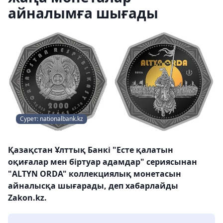
айналымға шығады
Сурет: nationalbank.kz
Қазақстан Ұлттық Банкі "Есте қалатын
оқиғалар мен біртуар адамдар" сериясынан
"ALTYN ORDA" коллекциялық монетасын
айналысқа шығарады, деп хабарлайды
Zakon.kz.