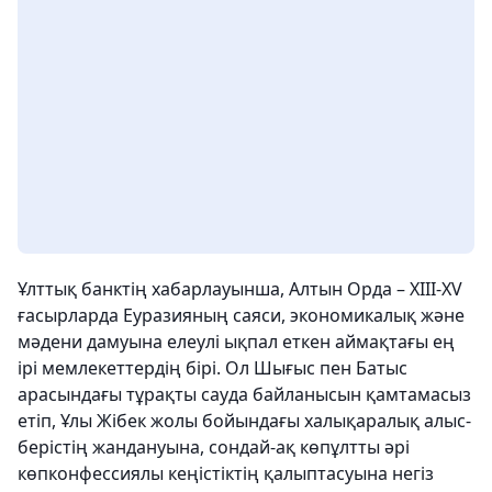
Ұлттық банктің хабарлауынша, Алтын Орда – XIII-XV
ғасырларда Еуразияның саяси, экономикалық және
мәдени дамуына елеулі ықпал еткен аймақтағы ең
ірі мемлекеттердің бірі. Ол Шығыс пен Батыс
арасындағы тұрақты сауда байланысын қамтамасыз
етіп, Ұлы Жібек жолы бойындағы халықаралық алыс-
берістің жандануына, сондай-ақ көпұлтты әрі
көпконфессиялы кеңістіктің қалыптасуына негіз