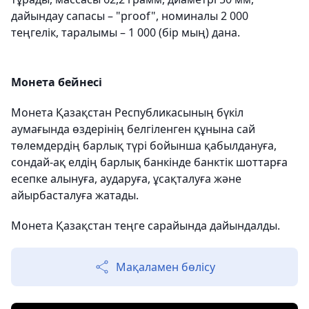
дайындау сапасы – "proof", номиналы 2 000
теңгелік, таралымы – 1 000 (бір мың) дана.
Монета бейнесі
Монета Қазақстан Республикасының бүкіл
аумағында өздерінің белгіленген құнына сай
төлемдердің барлық түрі бойынша қабылдануға,
сондай-ақ елдің барлық банкінде банктік шоттарға
есепке алынуға, аударуға, ұсақталуға және
айырбасталуға жатады.
Монета Қазақстан теңге сарайында дайындалды.
Мақаламен бөлісу