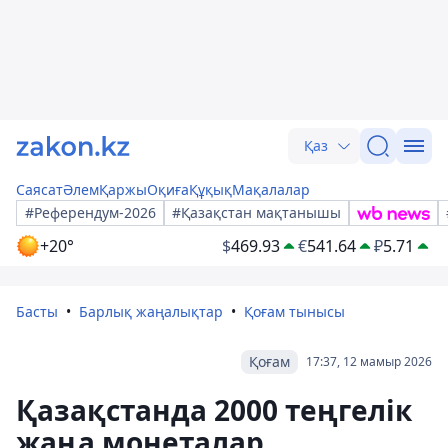
Қаз
Саясат
Әлем
Қаржы
Оқиға
Құқық
Мақалалар
#Референдум-2026
#Қазақстан мақтанышы
+20°
$
469.93
€
541.64
₽
5.71
Басты
Барлық жаңалықтар
Қоғам тынысы
Қоғам
17:37, 12 мамыр 2026
Қазақстанда 2000 теңгелік
жаңа монеталар