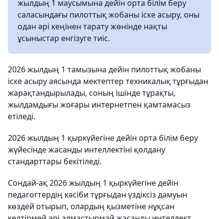
жылдың 1 маусымына дейін орта білім беру
саласындағы пилоттық жобаны іске асыру, оны
одан әрі кеңінен тарату жөнінде нақты
ұсыныстар енгізуге тиіс.
2026 жылдың 1 тамызына дейін пилоттық жобаны
іске асыру аясында мектептер техникалық тұрғыдан
жарақтандырылады, соның ішінде тұрақты,
жылдамдығы жоғары интернетпен қамтамасыз
етіледі.
2026 жылдың 1 қыркүйегіне дейін орта білім беру
жүйесінде жасанды интеллектіні қолдану
стандарттары бекітіледі.
Сондай-ақ 2026 жылдың 1 қыркүйегіне дейін
педагогтердің кәсіби тұрғыдан үздіксіз дамуын
көздей отырып, олардың қызметіне нұқсан
келтірмей әрі алмастырмай жасанды интеллект