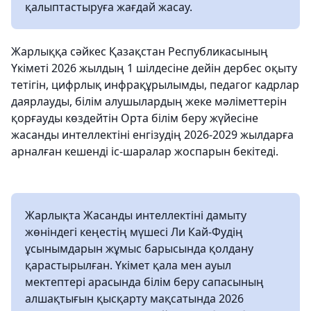
қалыптастыруға жағдай жасау.
Жарлыққа сәйкес Қазақстан Республикасының
Үкіметі 2026 жылдың 1 шілдесіне дейін дербес оқыту
тетігін, цифрлық инфрақұрылымды, педагог кадрлар
даярлауды, білім алушылардың жеке мәліметтерін
қорғауды көздейтін Орта білім беру жүйесіне
жасанды интеллектіні енгізудің 2026-2029 жылдарға
арналған кешенді іс-шаралар жоспарын бекітеді.
Жарлықта Жасанды интеллектіні дамыту
жөніндегі кеңестің мүшесі Ли Кай-Фудің
ұсынымдарын жұмыс барысында қолдану
қарастырылған. Үкімет қала мен ауыл
мектептері арасында білім беру сапасының
алшақтығын қысқарту мақсатында 2026