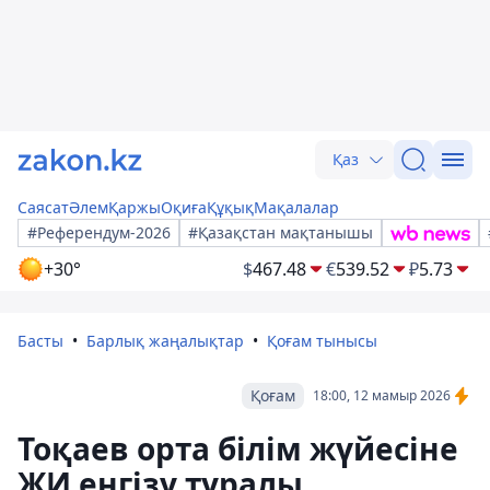
Қаз
Саясат
Әлем
Қаржы
Оқиға
Құқық
Мақалалар
#Референдум-2026
#Қазақстан мақтанышы
+30°
$
467.48
€
539.52
₽
5.73
Басты
Барлық жаңалықтар
Қоғам тынысы
Қоғам
18:00, 12 мамыр 2026
Тоқаев орта білім жүйесіне
ЖИ енгізу туралы