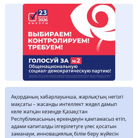
Ақорданың хабарлауынша, жарлықтың негізгі
мақсаты – жасанды интеллект жедел дамып
келе жатқан кезеңде Қазақстан
Республикасының өркендеуін қамтамасыз етіп,
адами капиталды ілгерілетуге үлес қосатын
заманауи, инновациялық білім беру жүйесін