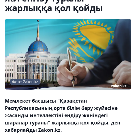
жарлыққа қол қойды
Фото: Zakon.kz
Мемлекет басшысы "Қазақстан
Республикасының орта білім беру жүйесіне
жасанды интеллектіні ендіру жөніндегі
шаралар туралы" жарлыққа қол қойды, деп
хабарлайды Zakon.kz.