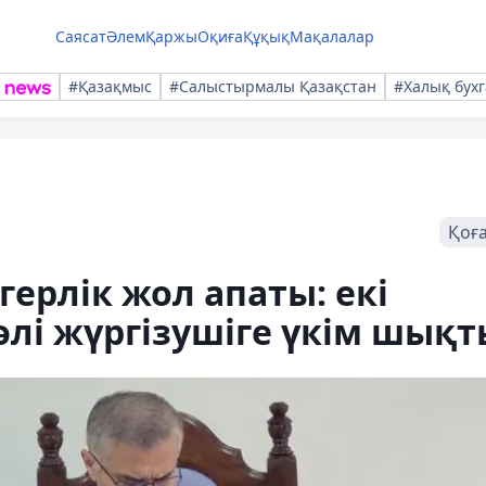
Саясат
Әлем
Қаржы
Оқиға
Құқық
Мақалалар
#Қазақмыс
#Салыстырмалы Қазақстан
#Халық бухг
Қоғ
ерлік жол апаты: екі
әлі жүргізушіге үкім шықт