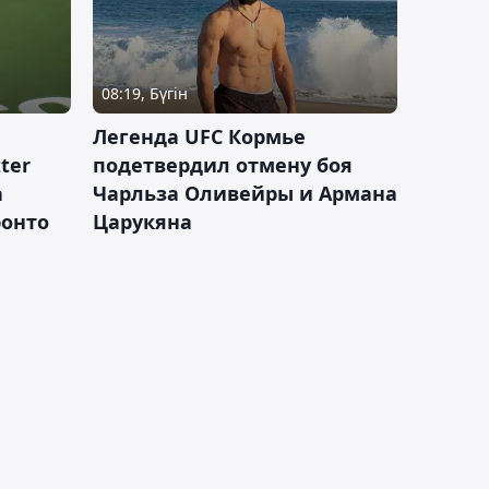
08:19, Бүгін
Легенда UFC Кормье
ter
подетвердил отмену боя
а
Чарльза Оливейры и Армана
ронто
Царукяна