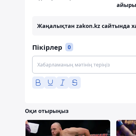
айыр
Жаңалықтан zakon.kz сайтында х
Пікірлер
0
Оқи отырыңыз