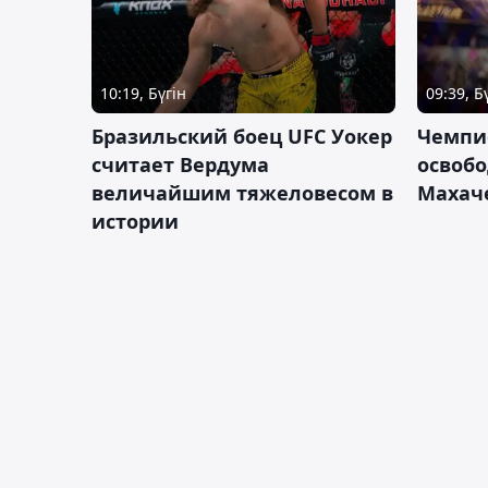
10:19, Бүгін
09:39, Б
Бразильский боец UFC Уокер
Чемпи
считает Вердума
освобо
величайшим тяжеловесом в
Махач
истории