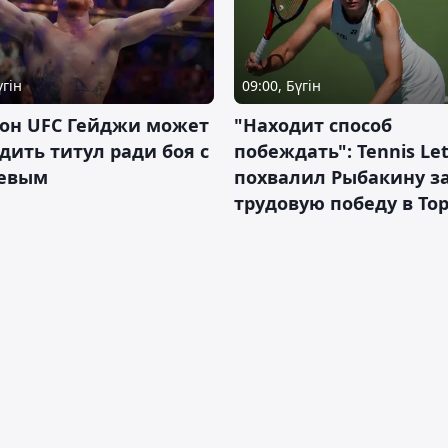
үгін
09:00, Бүгін
он UFC Гейджи может
"Находит способ
дить титул ради боя с
побеждать": Tennis Let
евым
похвалил Рыбакину з
трудовую победу в То