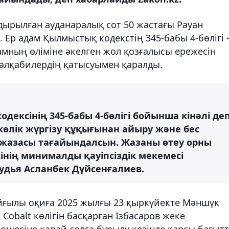
дырылған ауданаралық сот 50 жастағы Рауан
. Ер адам Қылмыстық кодекстің 345-бабы 4-бөлігі 
дамның өліміне әкелген жол қозғалысы ережесін
с алқабилердің қатысуымен қаралды.
дексінің 345-бабы 4-бөлігі бойынша кінәлі де
көлік жүргізу құқығынан айыру және бес
 жазасы тағайындалсын. Жазаны өтеу орны
інің минималды қауіпсіздік мекемесі
 судья Асланбек Дүйсенғалиев.
айғылы оқиға 2025 жылғы 23 қыркүйекте Мәншүк
 Cobalt көлігін басқарған Ізбасаров жеке
өшесіне қарай солға бұрылу кезінде қарсы бағыт