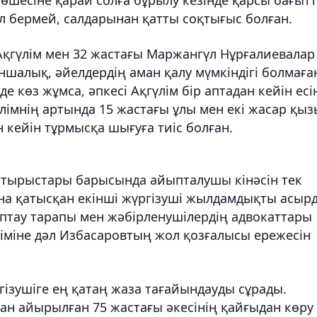
ол бермей, салдарынан қатты соқтығыс болған.
ы Ақгүлім мен 32 жастағы Маржангүл Нұрғалиевалар
шалық, әйелдердің аман қалу мүмкіндігі болмаға
е көз жұмса, әпкесі Ақгүлім бір аптадан кейін есі
імнің артында 15 жастағы ұлы мен екі жасар қыз
н кейін тұрмысқа шығуға тиіс болған.
отырыстары барысында айыпталушы кінәсін тек
на қатысқан екінші жүргізуші жылдамдықты асыр
ыптау тарапы мен жәбірленушілердің адвокаттары
іміне дәл Избасаровтың жол қозғалысы ережесін
гізушіге ең қатаң жаза тағайындауды сұрады.
ан айырылған 75 жастағы әкесінің қайғыдан көру