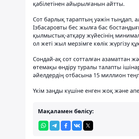
қабілетінен айырылғанын айтты.
Сот барлық тараптың уәжін тыңдап, а
Ізбасаровты бес жылға бас бостанды
қылмыстық-атқару жүйесінің минималд
ол жеті жыл мерзімге көлік жүргізу 
Сондай-ақ сот сотталған азаматтан 
өтемақы өндіру туралы талапты ішіна
әйелдердің отбасына 15 миллион теңг
Үкім заңды күшіне енген жоқ және а
Мақаламен бөлісу: