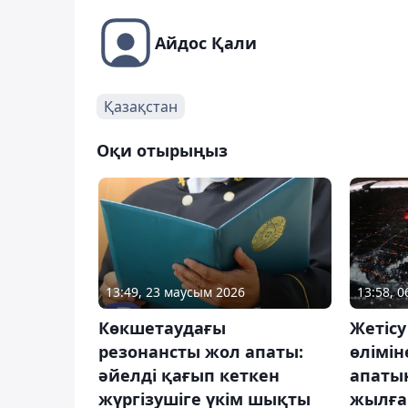
Айдос Қали
Қазақстан
Оқи отырыңыз
13:49, 23 маусым 2026
13:58, 
Көкшетаудағы
Жетісу
резонансты жол апаты:
өлімін
әйелді қағып кеткен
апатын
жүргізушіге үкім шықты
жылға