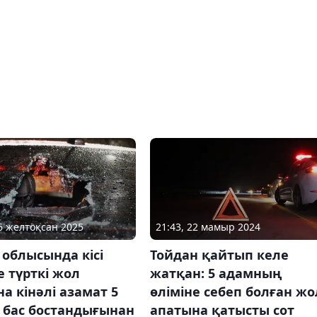
06 желтоқсан 2025
21:43, 22 мамыр 2024
 облысында кісі
Тойдан қайтып келе
е түрткі жол
жатқан: 5 адамның
а кінәлі азамат 5
өліміне себеп болған жо
 бас бостандығынан
апатына қатысты сот