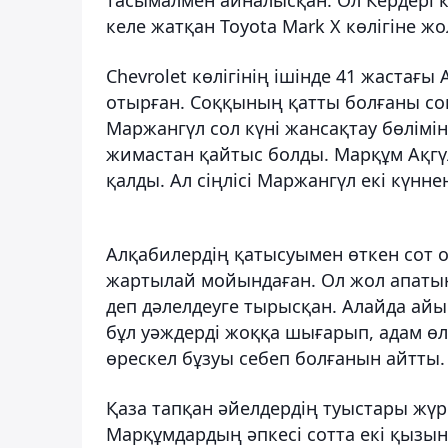
келе жатқан Toyota Mark X көлігіне ж
Chevrolet көлігінің ішінде 41 жастағ
отырған. Соққының қатты болғаны сон
Маржангүл сол күні жансақтау бөлімінд
жимастан қайтыс болды. Марқұм Ақгүл
қалды. Ал сіңлісі Маржангүл екі күнне
Алқабилердің қатысуымен өткен сот 
жартылай мойындаған. Ол жол апаты
деп дәлелдеуге тырысқан. Алайда ай
бұл уәждерді жоққа шығарып, адам өл
өрескел бұзуы себеп болғанын айтты.
Қаза тапқан әйелдердің туыстары жүр
Марқұмдардың әпкесі сотта екі қызын