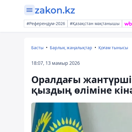
#Референдум-2026
#Қазақстан мақтанышы
Басты
Барлық жаңалықтар
Қоғам тынысы
18:07, 13 мамыр 2026
Оралдағы жантүршіг
қыздың өліміне кін