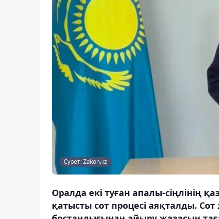
Сурет: Zakon.kz
Оралда екі туған апалы-сіңлінің қ
қатысты сот процесі аяқталды. Сот 
бостандығынан айыру жазасын тағ