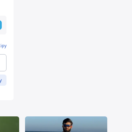
Кіру
у