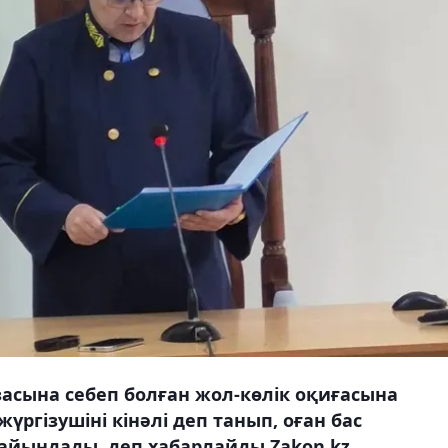
азасына себеп болған жол-көлік оқиғасына
жүргізушіні кінәлі деп танып, оған бас
айындады, деп хабарлайды Zakon.kz.