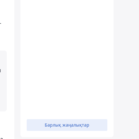
–
п
Барлық жаңалықтар
та