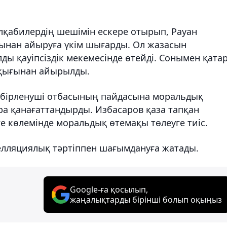
лқабилердің шешімін ескере отырып, Рауан
ғынан айыруға үкім шығарды. Ол жазасын
ы қауіпсіздік мекемесінде өтейді. Сонымен қатар
құқығынан айырылды.
жәбірленуші отбасының пайдасына моральдық
ра қанағаттандырды. Избасаров қаза тапқан
е көлемінде моральдық өтемақы төлеуге тиіс.
пелляциялық тәртіппен шағымдануға жатады.
Google-ға қосылып,
жаңалықтарды бірінші болып оқыңыз