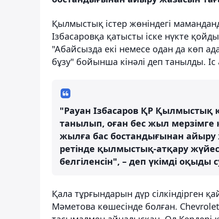
Қылмыстық істер жөніндегі мамандан
Ізбасаровқа қатысты іске нүкте қойды
"Абайсызда екі немесе одан да көп а
бұзу" бойынша кінәлі деп танылды. І
"Рауан Ізбасаров ҚР Қылмыстық ко
танылып, оған бес жыл мерзімге 
жылға бас бостандығынан айыру
ретінде қылмыстық-атқару жүйес
белгіленсін", – деп үкімді оқыды
Қала тұрғындарын дүр сілкіндірген қ
Мәметова көшесінде болған. Chevrolet
тасымалмен айналысқан. Ол Кердері к