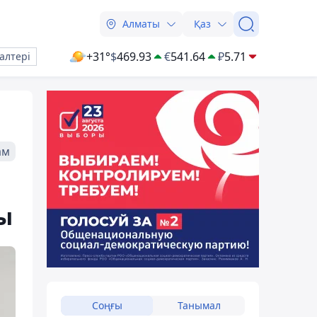
Алматы
Қаз
+31°
$
469.93
€
541.64
₽
5.71
алтері
ам
ы
Соңғы
Танымал