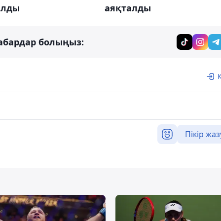
ылды
аяқталды
абардар болыңыз:
Пікір жаз