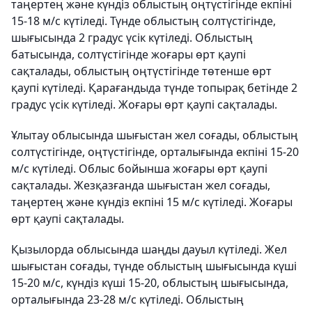
таңертең және күндіз облыстың оңтүстігінде екпіні
15-18 м/с күтіледі. Түнде облыстың солтүстігінде,
шығысында 2 градус үсік күтіледі. Облыстың
батысында, солтүстігінде жоғары өрт қаупі
сақталады, облыстың оңтүстігінде төтенше өрт
қаупі күтіледі. Қарағандыда түнде топырақ бетінде 2
градус үсік күтіледі. Жоғары өрт қаупі сақталады.
Ұлытау облысында шығыстан жел соғады, облыстың
солтүстігінде, оңтүстігінде, орталығында екпіні 15-20
м/с күтіледі. Облыс бойынша жоғары өрт қаупі
сақталады. Жезқазғанда шығыстан жел соғады,
таңертең және күндіз екпіні 15 м/с күтіледі. Жоғары
өрт қаупі сақталады.
Қызылорда облысында шаңды дауыл күтіледі. Жел
шығыстан соғады, түнде облыстың шығысында күші
15-20 м/с, күндіз күші 15-20, облыстың шығысында,
орталығында 23-28 м/с күтіледі. Облыстың