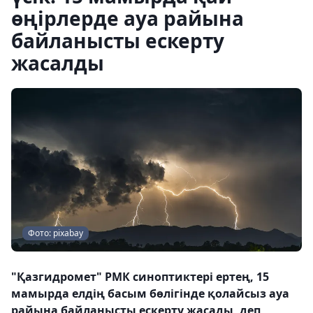
өңірлерде ауа райына
байланысты ескерту
жасалды
Фото: pixabay
"Қазгидромет" РМК синоптиктері ертең, 15
мамырда елдің басым бөлігінде қолайсыз ауа
райына байланысты ескерту жасады, деп