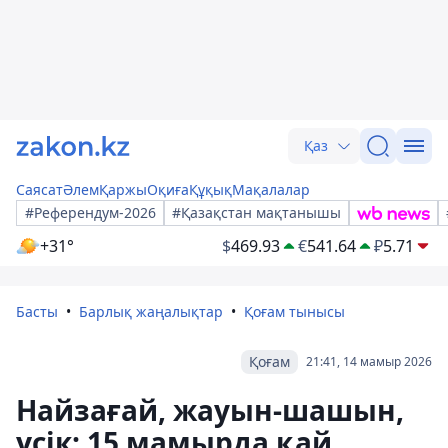
Қаз
Саясат
Әлем
Қаржы
Оқиға
Құқық
Мақалалар
#Референдум-2026
#Қазақстан мақтанышы
+31°
$
469.93
€
541.64
₽
5.71
Басты
Барлық жаңалықтар
Қоғам тынысы
Қоғам
21:41, 14 мамыр 2026
Найзағай, жауын-шашын,
үсік: 15 мамырда қай