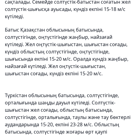
сақталады. Семейде солтүстік-батыстан соғатын жел
солтүстік-шығысқа ауысады, күндіз екпіні 15-18 м/с
күтіледі.
Батыс Қазақстан облысының батысында,
солтүстігінде, оңтүстігінде жаңбыр, найзағай
күтіледі. Жел оңтүстік-шығыстан, шығыстан соғады,
күндіз облыстың солтүстігінде, оңтүстігінде,
шығысында екпіні 15-20 м/с. Оралда күндіз жаңбыр,
найзағай күтіледі. Жел оңтүстік-шығыстан,
шығыстан соғады, күндіз екпіні 15-20 м/с.
Түркістан облысының батысында, солтүстігінде,
орталығында шаңды дауыл күтіледі. Солтүстік-
шығыстан жел соғады, облыстың батысында,
солтүстігінде, орталығында, таулы және тау бөктерлі
аудандарында 15-20, екпіні 23-28 м/с. Облыстың
батысында, солтүстігінде жоғары өрт қаупі