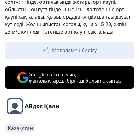
солтүстігінде, орталығында жоғары өрт қаупі,
облыстың оңтүстігінде, шығысында төтенше өрт
қаупі сақталады. Қызылордада күндіз шаңды дауыл
күтіледі. Жел шығыстан соғады, күндіз 15-20, екпіні
23 м/с күтіледі. Төтенше өрт қаупі сақталады.
Мақаламен бөлісу
Google-ға қосылып,
жаңалықтарды бірінші болып оқыңыз
Айдос Қали
Қазақстан