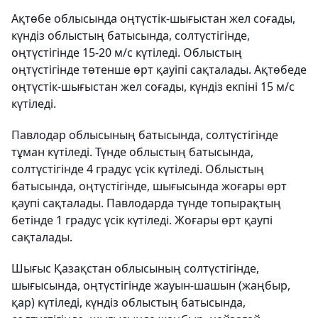
Ақтөбе облысында оңтүстік-шығыстан жел соғады,
күндіз облыстың батысында, солтүстігінде,
оңтүстігінде 15-20 м/с күтіледі. Облыстың
оңтүстігінде төтенше өрт қауіпі сақталады. Ақтөбеде
оңтүстік-шығыстан жел соғады, күндіз екпіні 15 м/с
күтіледі.
Павлодар облысының батысында, солтүстігінде
тұман күтіледі. Түнде облыстың батысында,
солтүстігінде 4 градус үсік күтіледі. Облыстың
батысында, оңтүстігінде, шығысында жоғары өрт
қаупі сақталады. Павлодарда түнде топырақтың
бетінде 1 градус үсік күтіледі. Жоғары өрт қаупі
сақталады.
Шығыс Қазақстан облысының солтүстігінде,
шығысында, оңтүстігінде жауын-шашын (жаңбыр,
қар) күтіледі, күндіз облыстың батысында,