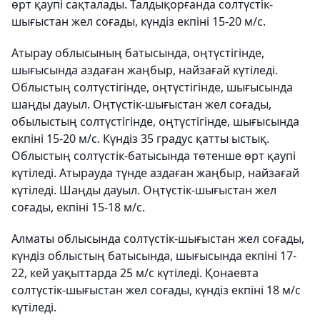
өрт қаупі сақталады. Талдықорғанда солтүстік-
шығыстан жел соғады, күндіз екпіні 15-20 м/с.
Атырау облысының батысында, оңтүстігінде,
шығысында аздаған жаңбыр, найзағай күтіледі.
Облыстың солтүстігінде, оңтүстігінде, шығысында
шаңды дауыл. Оңтүстік-шығыстан жел соғады,
обылыстың солтүстігінде, оңтүстігінде, шығысында
екпіні 15-20 м/с. Күндіз 35 градус қатты ыстық.
Облыстың солтүстік-батысында төтенше өрт қаупі
күтіледі. Атырауда түнде аздаған жаңбыр, найзағай
күтіледі. Шаңды дауыл. Оңтүстік-шығыстан жел
соғады, екпіні 15-18 м/с.
Алматы облысында солтүстік-шығыстан жел соғады,
күндіз облыстың батысында, шығысында екпіні 17-
22, кей уақыттарда 25 м/с күтіледі. Қонаевта
солтүстік-шығыстан жел соғады, күндіз екпіні 18 м/с
күтіледі.