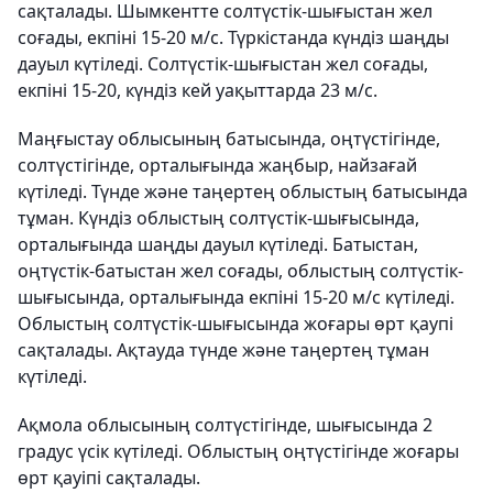
сақталады. Шымкентте солтүстік-шығыстан жел
соғады, екпіні 15-20 м/с. Түркістанда күндіз шаңды
дауыл күтіледі. Солтүстік-шығыстан жел соғады,
екпіні 15-20, күндіз кей уақыттарда 23 м/с.
Маңғыстау облысының батысында, оңтүстігінде,
солтүстігінде, орталығында жаңбыр, найзағай
күтіледі. Түнде және таңертең облыстың батысында
тұман. Күндіз облыстың солтүстік-шығысында,
орталығында шаңды дауыл күтіледі. Батыстан,
оңтүстік-батыстан жел соғады, облыстың солтүстік-
шығысында, орталығында екпіні 15-20 м/с күтіледі.
Облыстың солтүстік-шығысында жоғары өрт қаупі
сақталады. Ақтауда түнде және таңертең тұман
күтіледі.
Ақмола облысының солтүстігінде, шығысында 2
градус үсік күтіледі. Облыстың оңтүстігінде жоғары
өрт қауіпі сақталады.