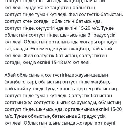
солтүстігінде, шығысында жаңбыр, найзағай
күтіледі. Түнде және таңертең облыстың
солтүстігінде тұман күтіледі. Жел солтүстік-батыстан,
солтүстіктен соғады, облыстың батысында,
солтүстігінде, оңтүстігінде екпіні 15-20 м/с. Түнде
облыстың солтүстігінде, шығысында 3 градус үсік
күтіледі. Облыстың орталығында жоғары өрт қаупі
сақталады. Өскеменде күндіз жаңбыр, найзағай
күтіледі. Жел солтүстік-батыстан, солтүстіктен
соғады, күндіз екпіні 15-18 м/с күтіледі.
Абай облысының солтүстігінде жауын-шашын
(жаңбыр, қар), облыстың оңтүстігінде жаңбыр,
найзағай күтіледі. Түнде және таңертең облыстың
солтүстігінде тұман күтіледі. Солтүстік-батыстан
соғатын жел солтүстік-шығысқа ауысады, облыстың
солтүстігінде, шығысында, орталығында екпіні 15-20
м/с. Түнде облыстың батысында 2 градус үсік
күтіледі. Облыстың шығысында жоғары өрт қаупі