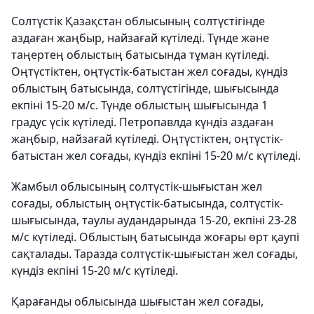
Солтүстік Қазақстан облысының солтүстігінде
аздаған жаңбыр, найзағай күтіледі. Түнде және
таңертең облыстың батысында тұман күтіледі.
Оңтүстіктен, оңтүстік-батыстан жел соғады, күндіз
облыстың батысында, солтүстігінде, шығысында
екпіні 15-20 м/с. Түнде облыстың шығысында 1
градус үсік күтіледі. Петропавлда күндіз аздаған
жаңбыр, найзағай күтіледі. Оңтүстіктен, оңтүстік-
батыстан жел соғады, күндіз екпіні 15-20 м/с күтіледі.
Жамбыл облысының солтүстік-шығыстан жел
соғады, облыстың оңтүстік-батысында, солтүстік-
шығысында, таулы аудандарында 15-20, екпіні 23-28
м/с күтіледі. Облыстың батысында жоғары өрт қаупі
сақталады. Таразда солтүстік-шығыстан жел соғады,
күндіз екпіні 15-20 м/с күтіледі.
Қарағанды облысында шығыстан жел соғады,