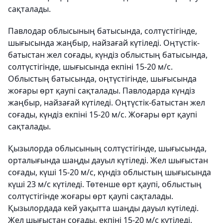
сақталады.
Павлодар облысының батысында, солтүстігінде,
шығысында жаңбыр, найзағай күтіледі. Оңтүстік-
батыстан жел соғады, күндіз облыстың батысында,
солтүстігінде, шығысында екпіні 15-20 м/с.
Облыстың батысында, оңтүстігінде, шығысында
жоғары өрт қаупі сақталады. Павлодарда күндіз
жаңбыр, найзағай күтіледі. Оңтүстік-батыстан жел
соғады, күндіз екпіні 15-20 м/с. Жоғары өрт қаупі
сақталады.
Қызылорда облысының солтүстігінде, шығысында,
орталығында шаңды дауыл күтіледі. Жел шығыстан
соғады, күші 15-20 м/с, күндіз облыстың шығысында
күші 23 м/с күтіледі. Төтенше өрт қаупі, облыстың
солтүстігінде жоғары өрт қаупі сақталады.
Қызылордада кей уақытта шаңды дауыл күтіледі.
Жел шығыстан соғады, екпіні 15-20 м/с күтіледі.