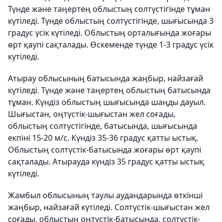
Түнде және таңертең облыстың солтүстігінде тұман
күтіледі. Түнде облыстың солтүстігінде, шығысында 3
градус үсік күтіледі. Облыстың орталығында жоғары
өрт қаупі сақталады. Өскеменде түнде 1-3 градус үсік
күтіледі.
Атырау облысының батысында жаңбыр, найзағай
күтіледі. Түнде және таңертең облыстың батысында
тұман. Күндіз облыстың шығысында шаңды дауыл.
Шығыстан, оңтүстік-шығыстан жел соғады,
облыстың солтүстігінде, батысында, шығысында
екпіні 15-20 м/с. Күндіз 35-36 градус қатты ыстық.
Облыстың солтүстік-батысында жоғары өрт қаупі
сақталады. Атырауда күндіз 35 градус қатты ыстық
күтіледі.
Жамбыл облысының таулы аудандарында өткінші
жаңбыр, найзағай күтіледі. Солтүстік-шығыстан жел
соғады, облыстың оңтүстік-батысында, солтүстік-