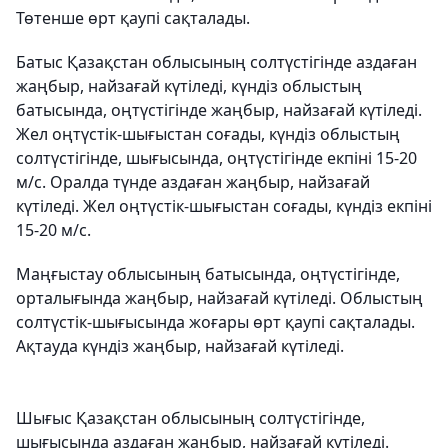
Төтенше өрт қаупі сақталады.
Батыс Қазақстан облысының солтүстігінде аздаған
жаңбыр, найзағай күтіледі, күндіз облыстың
батысында, оңтүстігінде жаңбыр, найзағай күтіледі.
Жел оңтүстік-шығыстан соғады, күндіз облыстың
солтүстігінде, шығысында, оңтүстігінде екпіні 15-20
м/с. Оралда түнде аздаған жаңбыр, найзағай
күтіледі. Жел оңтүстік-шығыстан соғады, күндіз екпіні
15-20 м/с.
Маңғыстау облысының батысында, оңтүстігінде,
орталығында жаңбыр, найзағай күтіледі. Облыстың
солтүстік-шығысында жоғары өрт қаупі сақталады.
Ақтауда күндіз жаңбыр, найзағай күтіледі.
Шығыс Қазақстан облысының солтүстігінде,
шығысында аздаған жаңбыр, найзағай күтіледі.