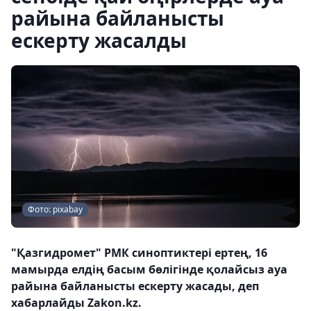
райына байланысты
ескерту жасалды
Фото: pixabay
"Қазгидромет" РМК синоптиктері ертең, 16
мамырда елдің басым бөлігінде қолайсыз ауа
райына байланысты ескерту жасады, деп
хабарлайды Zakon.kz.