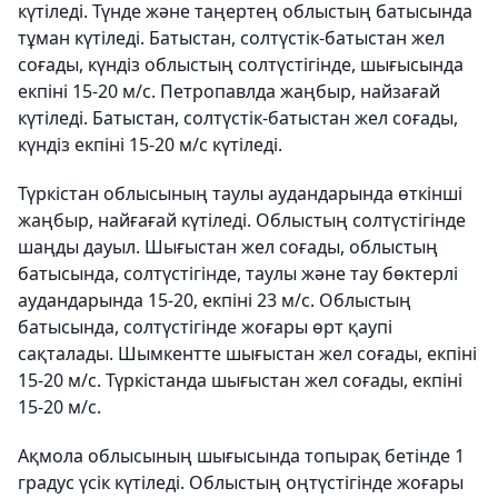
күтіледі. Түнде және таңертең облыстың батысында
тұман күтіледі. Батыстан, солтүстік-батыстан жел
соғады, күндіз облыстың солтүстігінде, шығысында
екпіні 15-20 м/с. Петропавлда жаңбыр, найзағай
күтіледі. Батыстан, солтүстік-батыстан жел соғады,
күндіз екпіні 15-20 м/с күтіледі.
Түркістан облысының таулы аудандарында өткінші
жаңбыр, найғағай күтіледі. Облыстың солтүстігінде
шаңды дауыл. Шығыстан жел соғады, облыстың
батысында, солтүстігінде, таулы және тау бөктерлі
аудандарында 15-20, екпіні 23 м/с. Облыстың
батысында, солтүстігінде жоғары өрт қаупі
сақталады. Шымкентте шығыстан жел соғады, екпіні
15-20 м/с. Түркістанда шығыстан жел соғады, екпіні
15-20 м/с.
Ақмола облысының шығысында топырақ бетінде 1
градус үсік күтіледі. Облыстың оңтүстігінде жоғары