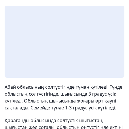
Абай облысының солтүстігінде тұман күтіледі. Түнде
облыстың солтүстігінде, шығысында 3 градус үсік
күтіледі. Облыстың шығысында жоғары өрт қаупі
сақталады. Семейде түнде 1-3 градус үсік күтіледі.
Қарағанды облысында солтүстік-шығыстан,
шығыстан жел соғады, облыстың оңтүстігінде екпіні