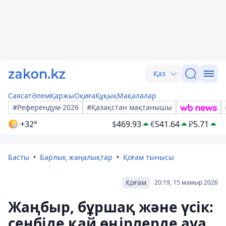
Қаз
Саясат
Әлем
Қаржы
Оқиға
Құқық
Мақалалар
#Референдум-2026
#Қазақстан мақтанышы
+32°
$
469.93
€
541.64
₽
5.71
Басты
Барлық жаңалықтар
Қоғам тынысы
Қоғам
20:19, 15 мамыр 2026
Жаңбыр, бұршақ және үсік:
сенбіде қай өңірлерде ауа