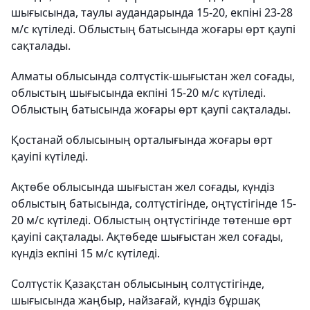
шығысында, таулы аудандарында 15-20, екпіні 23-28
м/с күтіледі. Облыстың батысында жоғары өрт қаупі
сақталады.
Алматы облысында солтүстік-шығыстан жел соғады,
облыстың шығысында екпіні 15-20 м/с күтіледі.
Облыстың батысында жоғары өрт қаупі сақталады.
Қостанай облысының орталығында жоғары өрт
қауіпі күтіледі.
Ақтөбе облысында шығыстан жел соғады, күндіз
облыстың батысында, солтүстігінде, оңтүстігінде 15-
20 м/с күтіледі. Облыстың оңтүстігінде төтенше өрт
қауіпі сақталады. Ақтөбеде шығыстан жел соғады,
күндіз екпіні 15 м/с күтіледі.
Солтүстік Қазақстан облысының солтүстігінде,
шығысында жаңбыр, найзағай, күндіз бұршақ