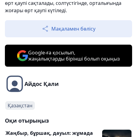
өрт қаупі сақталады, солтүстігінде, орталығында
жоғары өрт қаупі күтіледі.
Мақаламен бөлісу
Google-ға қосылып,
жаңалықтарды бірінші болып оқыңыз
Айдос Қали
Қазақстан
Оқи отырыңыз
Жаңбыр, бұршақ, дауыл: жұмада