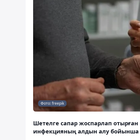
Фото: freepik
Шетелге сапар жоспарлап отырған
инфекцияның алдын алу бойынша ұс