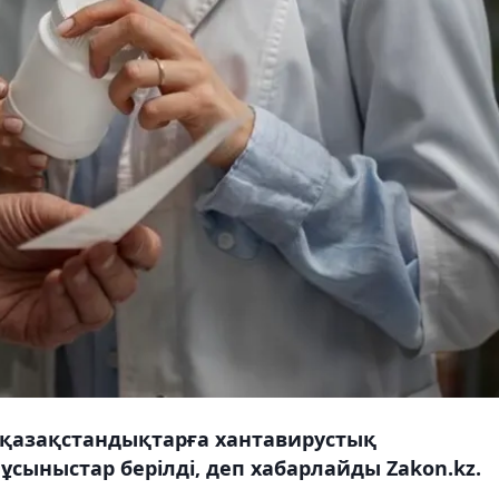
 қазақстандықтарға хантавирустық
ыныстар берілді, деп хабарлайды Zakon.kz.