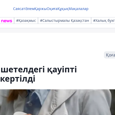
Саясат
Әлем
Қаржы
Оқиға
Құқық
Мақалалар
#Қазақмыс
#Салыстырмалы Қазақстан
#Халық бухг
Қоғ
шетелдегі қауіпті
кертілді