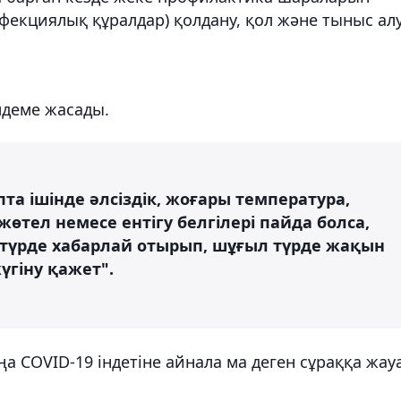
нфекциялық құралдар) қолдану, қол және тыныс ал
мдеме жасады.
пта ішінде әлсіздік, жоғары температура,
жөтел немесе ентігу белгілері пайда болса,
түрде хабарлай отырып, шұғыл түрде жақын
гіну қажет".
ңа COVID-19 індетіне айнала ма деген сұраққа жау