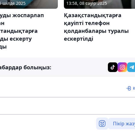
16 шілде 2025
13:58, 08 сәуір 2025
уды жоспарлап
Қазақстандықтарға
ан
қауіпті телефон
стандықтарға
қолданбалары туралы
ды ескерту
ескертілді
ды
абардар болыңыз:
Пікір жаз