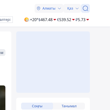
Алматы
Қаз
+20°
$
467.48
€
539.52
₽
5.73
алтері
ам
Соңғы
Танымал