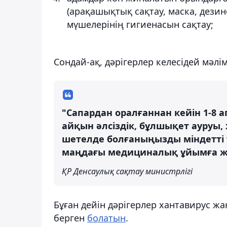
(арақашықтық сақтау, маска, дези
мүшелерінің гигиенасын сақтау;
Сондай-ақ, дәрігерлер келесідей мәлі
"Сапардан оралғаннан кейін 1-8 а
айқын әлсіздік, бұлшықет ауруы, 
шетелде болғаныңызды міндетті 
маңдағы медициналық ұйымға жү
ҚР Денсаулық сақтау министрлігі
Бұған дейін дәрігерлер хантавирус жа
берген
болатын
.