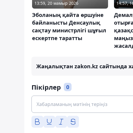
13:59, 20 мамыр 2026
14:57, 
Эболаның қайта өршуіне
Демал
байланысты Денсаулық
отырғ
сақтау министрлігі шұғыл
қазақ
ескертпе таратты
маңыз
жасал
Жаңалықтан zakon.kz сайтында х
Пікірлер
0