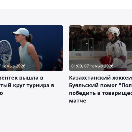
07 тамыз 2026
01:09, 07 тамыз 2026
вёнтек вышла в
Казахстанский хоккеи
тый круг турнира в
Буяльский помог "По
о
победить в товарище
матче