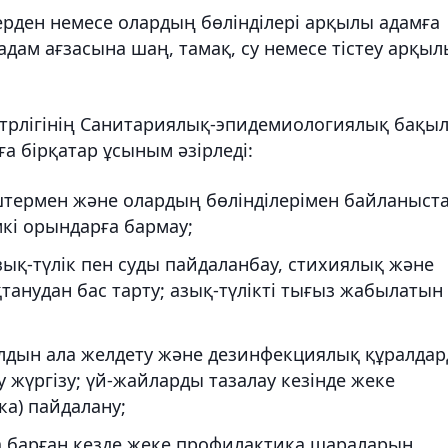
ерден немесе олардың бөлінділері арқылы адамға
 адам ағзасына шаң, тамақ, су немесе тістеу арқыл
стрлігінің Санитариялық-эпидемиологиялық бақы
а бірқатар ұсыным әзірледі:
штермен және олардың бөлінділерімен байланыст
мкі орындарға бармау;
зық-түлік пен суды пайдаланбау, стихиялық және
танудан бас тарту; азық-түлікті тығыз жабылатын
алдын ала желдету және дезинфекциялық құралда
 жүргізу; үй-жайларды тазалау кезінде жеке
ка) пайдалану;
 барған кезде жеке профилактика шараларын