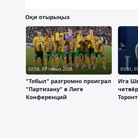
Оқи отырыңыз
02:08, 07 тамыз 2026
01:51, 
"Тобыл" разгромно проиграл
Ига Ш
"Партизану" в Лиге
четвёр
Конференций
Торонт