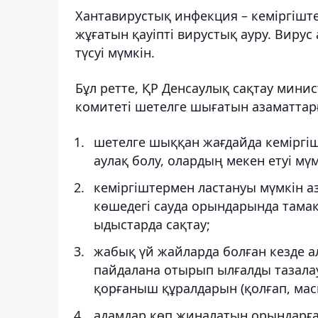
Хантавирустық инфекция – кеміргішт
жұғатын қауіпті вирустық ауру. Вирус
түсуі мүмкін.
Бұл ретте, ҚР Денсаулық сақтау мини
комитеті шетелге шығатын азаматтарғ
шетелге шыққан жағдайда кеміргі
аулақ болу, олардың мекен етуі мү
кеміргіштермен ластануы мүмкін а
көшедегі сауда орындарында тамақ
ыдыстарда сақтау;
жабық үй жайларда болған кезде 
пайдалана отырып ылғалды тазалау
қорғаныш құралдарын (қолғап, мас
адамдар көп жиналатын орындарға