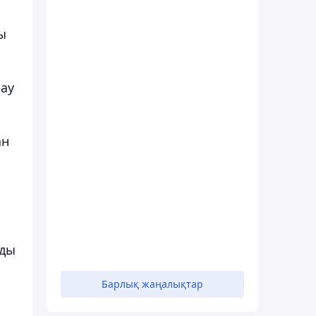
ы
лау
ан
рды
Барлық жаңалықтар