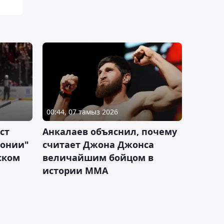
00:44, 07 тамыз 2026
ст
Анкалаев объяснил, почему
лонии"
считает Джона Джонса
ском
величайшим бойцом в
истории ММА