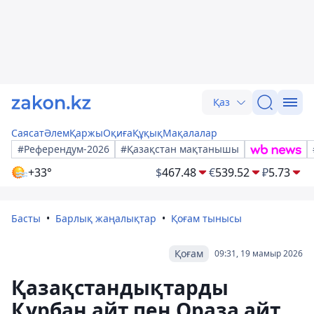
Қаз
Саясат
Әлем
Қаржы
Оқиға
Құқық
Мақалалар
#Референдум-2026
#Қазақстан мақтанышы
+33°
$
467.48
€
539.52
₽
5.73
Басты
Барлық жаңалықтар
Қоғам тынысы
Қоғам
09:31, 19 мамыр 2026
Қазақстандықтарды
Құрбан айт пен Ораза айт