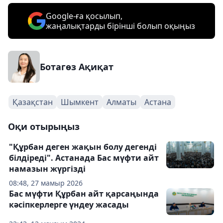
Google-ға қосылып,
жаңалықтарды бірінші болып оқыңыз
Ботагөз Ақиқат
Қазақстан
Шымкент
Алматы
Астана
Оқи отырыңыз
"Құрбан деген жақын болу дегенді
білдіреді". Астанада Бас мүфти айт
намазын жүргізді
08:48, 27 мамыр 2026
Бас мүфти Құрбан айт қарсаңында
кәсіпкерлерге үндеу жасады