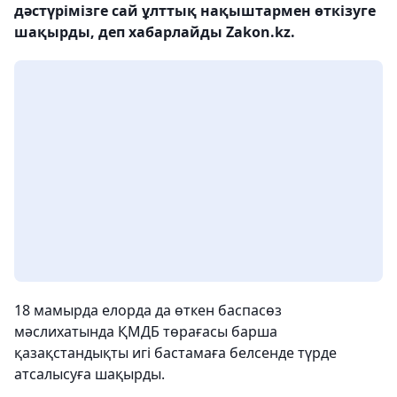
дәстүрімізге сай ұлттық нақыштармен өткізуге
шақырды, деп хабарлайды Zakon.kz.
18 мамырда елорда да өткен баспасөз
мәслихатында ҚМДБ төрағасы барша
қазақстандықты игі бастамаға белсенде түрде
атсалысуға шақырды.