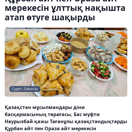
мерекесін ұлттық нақышта
атап өтуге шақырды
Сурет: Zakon.kz
Қазақстан мұсылмандары діни
басқармасының төрағасы, Бас мүфти
Наурызбай қажы Тағанұлы қазақстандықтарды
Құрбан айт пен Ораза айт мерекесін