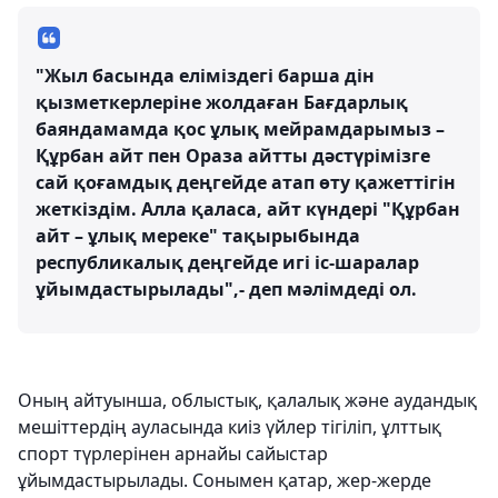
"Жыл басында еліміздегі барша дін
қызметкерлеріне жолдаған Бағдарлық
баяндамамда қос ұлық мейрамдарымыз –
Құрбан айт пен Ораза айтты дәстүрімізге
сай қоғамдық деңгейде атап өту қажеттігін
жеткіздім. Алла қаласа, айт күндері "Құрбан
айт – ұлық мереке" тақырыбында
республикалық деңгейде игі іс-шаралар
ұйымдастырылады",- деп мәлімдеді ол.
Оның айтуынша, облыстық, қалалық және аудандық
мешіттердің ауласында киіз үйлер тігіліп, ұлттық
спорт түрлерінен арнайы сайыстар
ұйымдастырылады. Сонымен қатар, жер-жерде