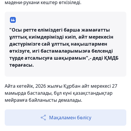
мәдени-рухани кештер өткізіледі.
"Осы ретте еліміздегі барша жамағатты
ұлттық киімдерімізді киіп, айт мерекесін
дәстүрімізге сай ұлттық нақыштармен
өткізуге, игі бастамаларымызға белсенді
түрде атсалысуға шақырамын",- деді ҚМДБ
төрағасы.
Айта кетейік, 2026 жылғы Құрбан айт мерекесі 27
мамырда басталады, бұл күні қазақстандықтар
мейрамға байланысты демалады.
Мақаламен бөлісу