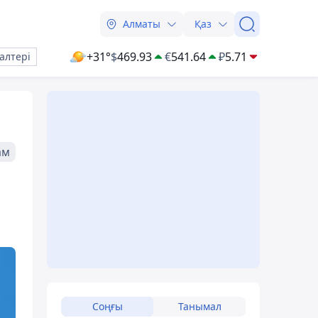
Алматы
Қаз
+31°
$
469.93
€
541.64
₽
5.71
алтері
ам
Соңғы
Танымал