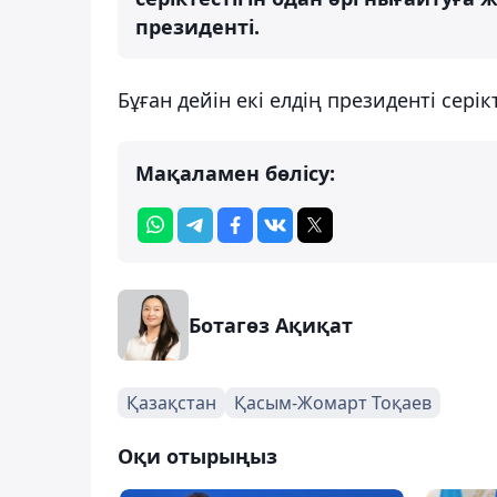
президенті.
Бұған дейін екі елдің президенті сері
Мақаламен бөлісу:
Ботагөз Ақиқат
Қазақстан
Қасым-Жомарт Тоқаев
Оқи отырыңыз