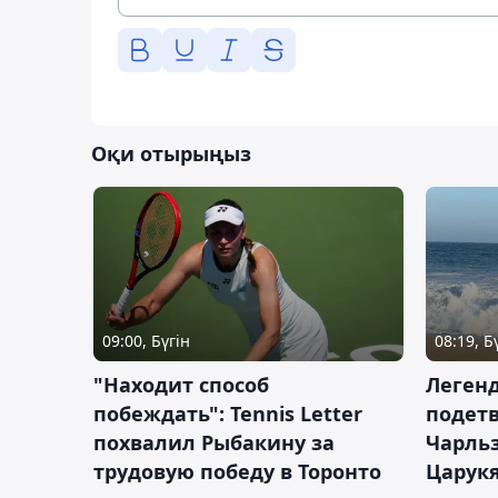
Оқи отырыңыз
09:00, Бүгін
08:19, Б
"Находит способ
Легенд
побеждать": Tennis Letter
подетв
похвалил Рыбакину за
Чарль
трудовую победу в Торонто
Царук