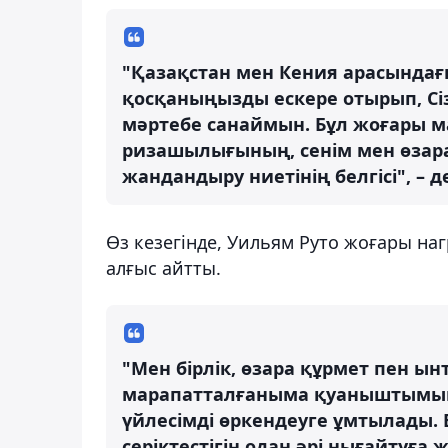
"Қазақстан мен Кения арасындағ
қосқаныңызды ескере отырып, Сіз
мәртебе санаймын. Бұл жоғары м
ризашылығының, сенім мен өзара
жандандыру ниетінің белгісі", – 
Өз кезегінде, Уильям Руто жоғары н
алғыс айтты.
"Мен бірлік, өзара құрмет пен ы
марапатталғаныма қуаныштымын.
үйлесімді өркендеуге ұмтылады. 
серіктестігін одан әрі нығайтуға 