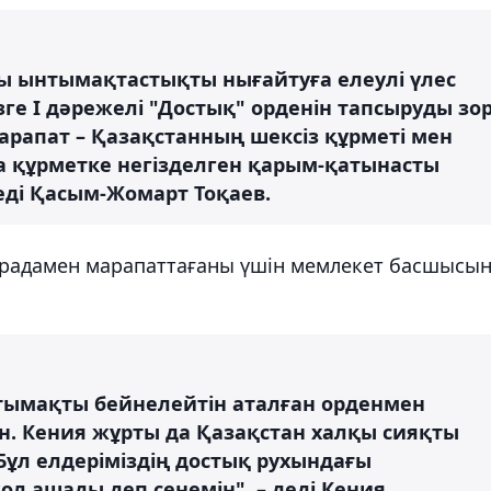
ы ынтымақтастықты нығайтуға елеулі үлес
ге І дәрежелі "Достық" орденін тапсыруды зо
арапат – Қазақстанның шексіз құрметі мен
 құрметке негізделген қарым-қатынасты
деді Қасым-Жомарт Тоқаев.
аградамен марапаттағаны үшін мемлекет басшысы
нтымақты бейнелейтін аталған орденмен
 Кения жұрты да Қазақстан халқы сияқты
Бұл елдеріміздің достық рухындағы
жол ашады деп сенемін", – деді Кения