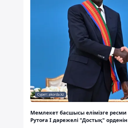
Сурет: akorda.kz
Мемлекет басшысы елімізге ресми
Рутоға І дәрежелі "Достық" ордені