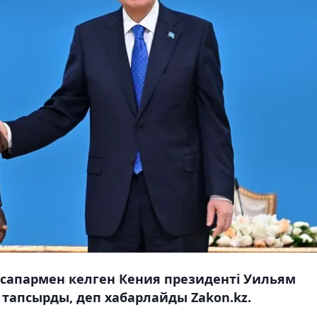
 сапармен келген Кения президенті Уильям
н тапсырды, деп хабарлайды Zakon.kz.