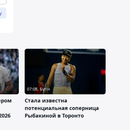
у
07:08, Бүгін
ером
Cтала известна
а
потенциальная соперница
2026
Рыбакиной в Торонто