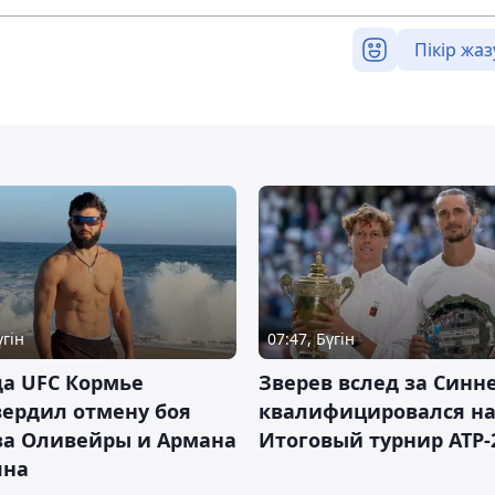
Пікір жаз
үгін
07:47, Бүгін
а UFC Кормье
Зверев вслед за Синн
ердил отмену боя
квалифицировался н
за Оливейры и Армана
Итоговый турнир ATP-
яна