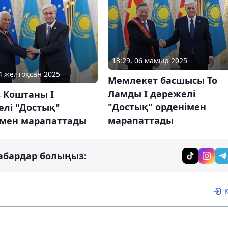
13:29, 06 мамыр 2025
04 желтоқсан 2025
Мемлекет басшысы То
Ламды І дәрежелі
 Коштаны І
"Достық" орденімен
елі "Достық"
марапаттады
імен марапаттады
абардар болыңыз: