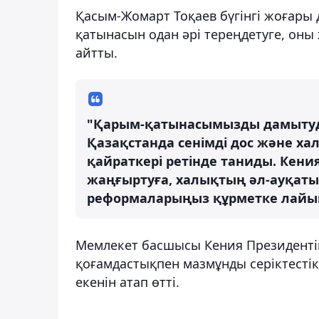
Қасым-Жомарт Тоқаев бүгінгі жоғары 
қатынасын одан әрі тереңдетуге, оны
айтты.
"Қарым-қатынасымызды дамытудағ
Қазақстанда сенімді дос және ха
қайраткері ретінде таниды. Кени
жаңғыртуға, халықтың әл-ауқаты
реформаларыңыз құрметке лайық"
Мемлекет басшысы Кения Президентіні
қоғамдастықпен мазмұнды серіктестік
екенін атап өтті.