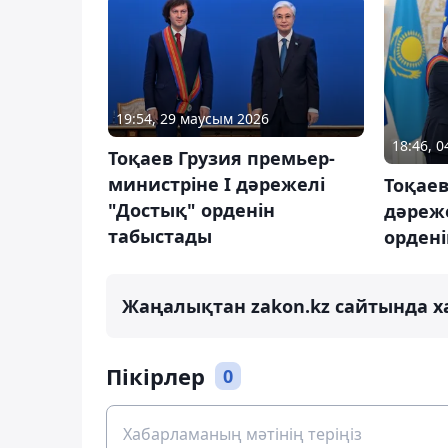
19:54, 29 маусым 2026
18:46, 
Тоқаев Грузия премьер-
министріне І дәрежелі
Тоқаев
"Достық" орденін
дәреж
табыстады
орден
Жаңалықтан zakon.kz сайтында х
Пікірлер
0