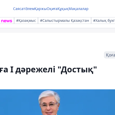
Саясат
Әлем
Қаржы
Оқиға
Құқық
Мақалалар
#Қазақмыс
#Салыстырмалы Қазақстан
#Халық бухг
Қоғ
а І дәрежелі "Достық"