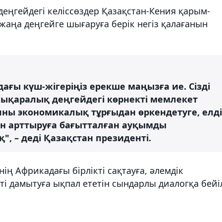
деңгейдегі келіссөздер Қазақстан-Кения қарым-
 жаңа деңгейге шығаруға берік негіз қалағанын
ы күш-жігеріңіз ерекше маңызға ие. Сізді
лықаралық деңгейдегі көрнекті мемлекет
яны экономикалық тұрғыдан өркендетуге, елді
н арттыруға бағытталған ауқымды
, – деді Қазақстан президенті.
ң Африкадағы бірлікті сақтауға, әлемдік
ті дамытуға ықпал ететін сындарлы диалогқа бейі