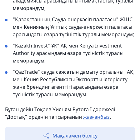
академиясы арасындағы ынтымақтастық туралы
меморандум;
"Қазақстанның Сауда-өнеркәсіп палатасы" ЖШС
мен Кенияның Ұлттық сауда-өнеркәсіп палатасы
арасындағы өзара түсіністік туралы меморандум;
"Kazakh Invest" ҰК" АҚ мен Kenya Investment
Authority арасындағы өзара түсіністік туралы
меморандум;
"QazTrade" сауда саясатын дамыту орталығы" АҚ
мен Кения Республикасы Экспортты ілгерілету
және брендинг агенттігі арасындағы өзара
түсіністік туралы меморандум.
Бұған дейін Тоқаев Уильям Рутоға І дәрежелі
"Достық" орденін тапсырғанын
жазғанбыз
.
Мақаламен бөлісу