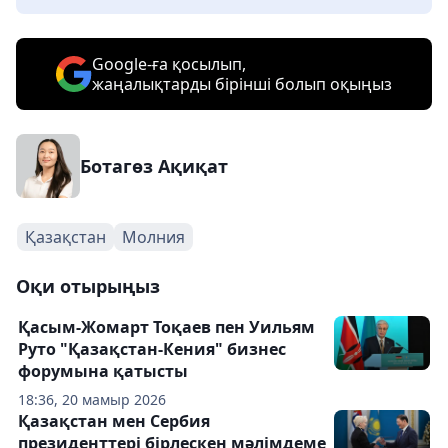
Google-ға қосылып,
жаңалықтарды бірінші болып оқыңыз
Ботагөз Ақиқат
Қазақстан
Молния
Оқи отырыңыз
Қасым-Жомарт Тоқаев пен Уильям
Руто "Қазақстан-Кения" бизнес
форумына қатысты
18:36, 20 мамыр 2026
Қазақстан мен Сербия
президенттері бірлескен мәлімдеме