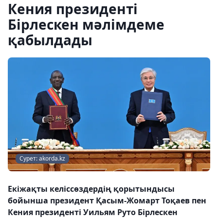
Кения президенті
Бірлескен мәлімдеме
қабылдады
Сурет: akorda.kz
Екіжақты келіссөздердің қорытындысы
бойынша президент Қасым-Жомарт Тоқаев пен
Кения президенті Уильям Руто Бірлескен