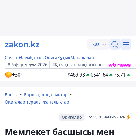
Қаз
Саясат
Әлем
Қаржы
Оқиға
Құқық
Мақалалар
#Референдум-2026
#Қазақстан мақтанышы
+30°
$
469.93
€
541.64
₽
5.71
Басты
Барлық жаңалықтар
Оқиғалар туралы жаңалықтар
Оқиғалар
15:22, 20 мамыр 2026
Мемлекет басшысы мен