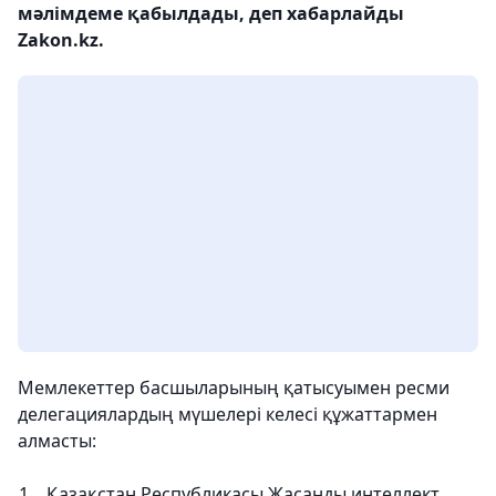
мәлімдеме қабылдады, деп хабарлайды
Zakon.kz.
Мемлекеттер басшыларының қатысуымен ресми
делегациялардың мүшелері келесі құжаттармен
алмасты:
Қазақстан Республикасы Жасанды интеллект