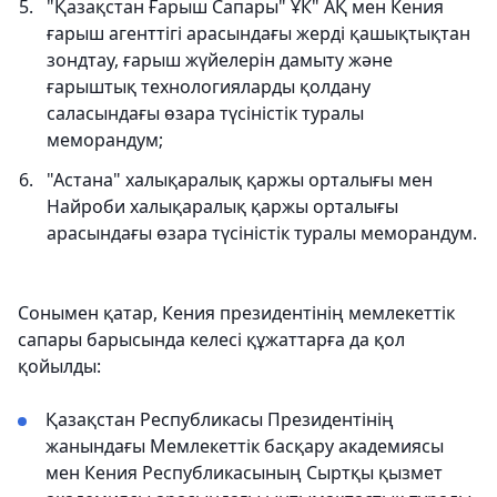
"Қазақстан Ғарыш Сапары" ҰК" АҚ мен Кения
ғарыш агенттігі арасындағы жерді қашықтықтан
зондтау, ғарыш жүйелерін дамыту және
ғарыштық технологияларды қолдану
саласындағы өзара түсіністік туралы
меморандум;
"Астана" халықаралық қаржы орталығы мен
Найроби халықаралық қаржы орталығы
арасындағы өзара түсіністік туралы меморандум.
Сонымен қатар, Кения президентінің мемлекеттік
сапары барысында келесі құжаттарға да қол
қойылды:
Қазақстан Республикасы Президентінің
жанындағы Мемлекеттік басқару академиясы
мен Кения Республикасының Сыртқы қызмет