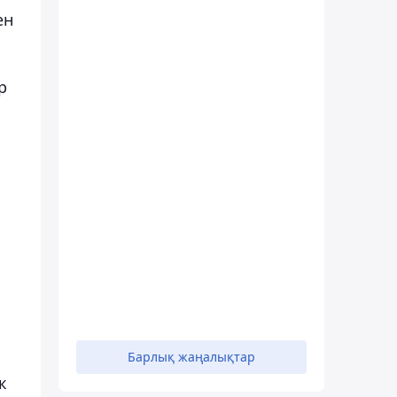
ен
р
Барлық жаңалықтар
к