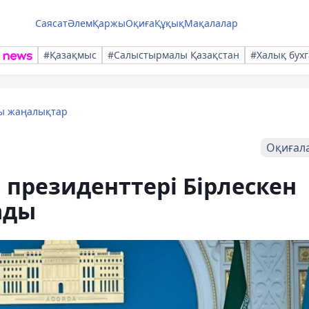
Саясат
Әлем
Қаржы
Оқиға
Құқық
Мақалалар
#Қазақмыс
#Салыстырмалы Қазақстан
#Халық бухг
лы жаңалықтар
Оқиғал
 президенттері Бірлескен
ады