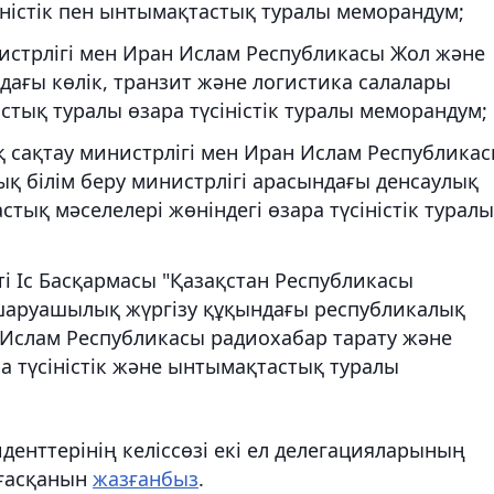
ністік пен ынтымақтастық туралы меморандум;
истрлігі мен Иран Ислам Республикасы Жол және
дағы көлік, транзит және логистика салалары
ық туралы өзара түсіністік туралы меморандум;
 сақтау министрлігі мен Иран Ислам Республика
қ білім беру министрлігі арасындағы денсаулық
ық мәселелері жөніндегі өзара түсіністік туралы
і Іс Басқармасы "Қазақстан Республикасы
 шаруашылық жүргізу құқындағы республикалық
 Ислам Республикасы радиохабар тарату және
 түсіністік және ынтымақтастық туралы
денттерінің келіссөзі екі ел делегацияларының
лғасқанын
жазғанбыз
.