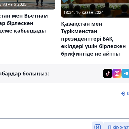
06 мамыр 2025
18:34, 10 қазан 2024
стан мен Вьетнам
ар бірлескен
Қазақстан мен
деме қабылдады
Түрікменстан
президенттері БАҚ
өкілдері үшін бірлескен
брифингіде не айтты
абардар болыңыз:
Пікір жаз