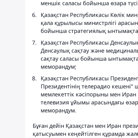
меншік саласы бойынша өзара түсі
Қазақстан Республикасы Көлік мин
қала құрылысы министрлігі арасын
бойынша стратегиялық ынтымақтаст
Қазақстан Республикасы Денсаулық
Денсаулық сақтау және медициналы
сақтау саласы бойынша ынтымақтаст
меморандум;
Қазақстан Республикасы Президент
Президентiнiң телерадио кешенi"
мемлекеттік кәсіпорыны мен Иран
телевизия ұйымы арасындағы өзара
меморандум.
Бұған дейін Қазақстан мен Иран прези
қатысуымен кеңейтілген құрамда жа