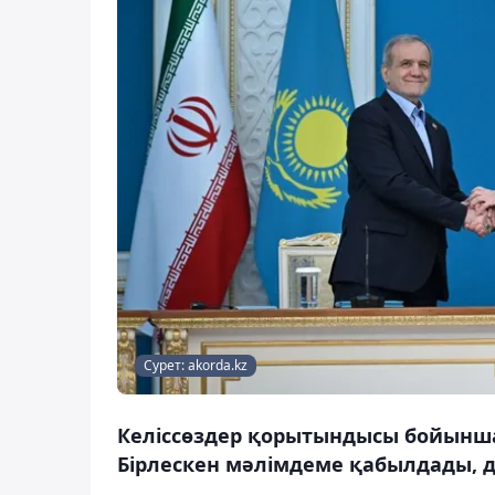
Сурет: akorda.kz
Келіссөздер қорытындысы бойынш
Бірлескен мәлімдеме қабылдады, д