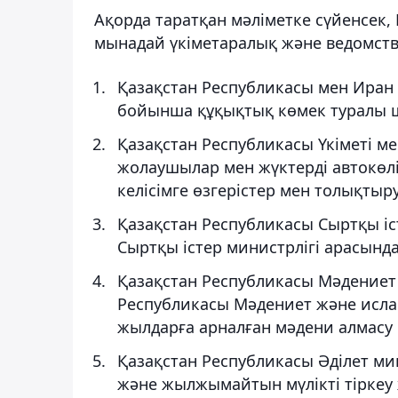
Ақорда таратқан мәліметке сүйенсек,
мынадай үкіметаралық және ведомство
Қазақстан Республикасы мен Иран
бойынша құқықтық көмек туралы 
Қазақстан Республикасы Үкіметі м
жолаушылар мен жүктерді автокөл
келісімге өзгерістер мен толықтыру
Қазақстан Республикасы Сыртқы іс
Сыртқы істер министрлігі арасынд
Қазақстан Республикасы Мәдениет 
Республикасы Мәдениет және ислам
жылдарға арналған мәдени алмасу
Қазақстан Республикасы Әділет ми
және жылжымайтын мүлікті тіркеу 