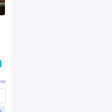
Кіру
у