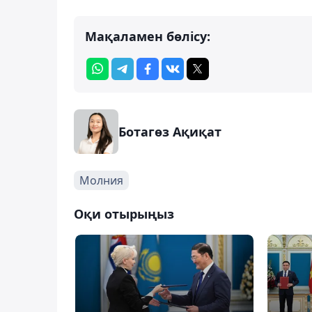
Мақаламен бөлісу:
Ботагөз Ақиқат
Молния
Оқи отырыңыз