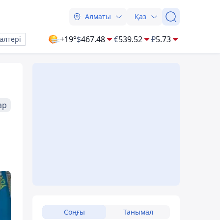
Алматы
Қаз
+19°
$
467.48
€
539.52
₽
5.73
алтері
ар
Соңғы
Танымал