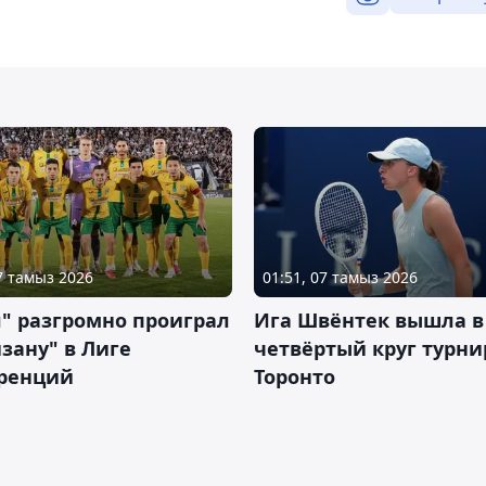
07 тамыз 2026
01:51, 07 тамыз 2026
" разгромно проиграл
Ига Швёнтек вышла в
зану" в Лиге
четвёртый круг турни
ренций
Торонто