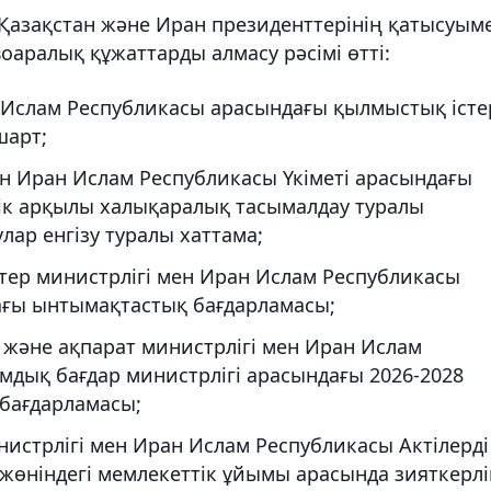
 Қазақстан және Иран президенттерінің қатысуым
аралық құжаттарды алмасу рәсімі өтті:
 Ислам Республикасы арасындағы қылмыстық істе
шарт;
ен Иран Ислам Республикасы Үкіметі арасындағы
ік арқылы халықаралық тасымалдау туралы
лар енгізу туралы хаттама;
тер министрлігі мен Иран Ислам Республикасы
ағы ынтымақтастық бағдарламасы;
және ақпарат министрлігі мен Иран Ислам
дық бағдар министрлігі арасындағы 2026-2028
 бағдарламасы;
нистрлігі мен Иран Ислам Республикасы Актілерді
жөніндегі мемлекеттік ұйымы арасында зияткерлі