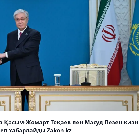
а Қасым-Жомарт Тоқаев пен Масуд Пезешкиан
еп хабарлайды Zakon.kz.