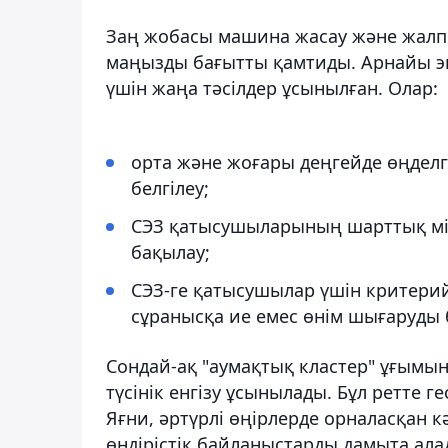
Заң жобасы машина жасау және жалпы
маңызды бағытты қамтиды. Арнайы эк
үшін жаңа тәсілдер ұсынылған. Олар:
орта және жоғары деңгейде өңдел
белгілеу;
СЭЗ қатысушыларының шарттық мін
бақылау;
СЭЗ-ге қатысушылар үшін критерийл
сұранысқа ие емес өнім шығаруды
Сондай-ақ "аумақтық кластер" ұғымын 
түсінік енгізу ұсынылады. Бұл ретте 
Яғни, әртүрлі өңірлерде орналасқан кә
өндірістік байланыстарды дамыта ала