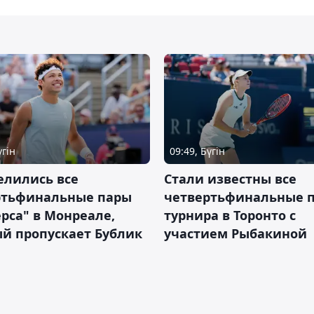
үгін
09:49, Бүгін
елились все
Стали известны все
ртьфинальные пары
четвертьфинальные 
рса" в Монреале,
турнира в Торонто с
й пропускает Бублик
участием Рыбакиной