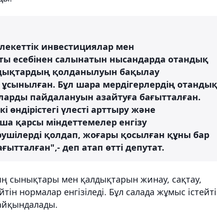
млекеттік инвестициялар мен
ты есебінен салынатын нысандарда отандық
дықтардың қолданылуын бақылау
 ұсынылған. Бұл шара мердігерлердің отанды
ларды пайдалануын азайтуға бағытталған.
 өндірістегі үлесті арттыру және
а қарсы міндеттемелер енгізу
рушілерді қолдап, жоғары қосылған құны бар
ытталған",- деп атап өтті депутат.
ың сынықтары мен қалдықтарын жинау, сақтау,
тін нормалар енгізіледі. Бұл салада жұмыс істейт
 айқындалады.