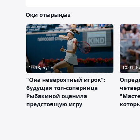
Оқи отырыңыз
10:18, Бүгін
10:01, Б
"Она невероятный игрок":
Опред
будущая топ-соперница
четве
Рыбакиной оценила
"Масте
предстоящую игру
которы