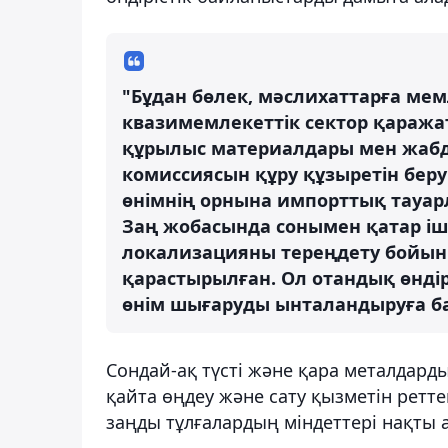
"Бұдан бөлек, мәслихаттарға ме
квазимемлекеттік сектор қаража
құрылыс материалдары мен жаб
комиссиясын құру құзыретін беру
өнімнің орнына импорттық тауар
Заң жобасында сонымен қатар ішкі
локализацияны тереңдету бойынш
қарастырылған. Ол отандық өнді
өнім шығаруды ынталандыруға бағ
Сондай-ақ түсті және қара металдард
қайта өңдеу және сату қызметін реттей
заңды тұлғалардың міндеттері нақты