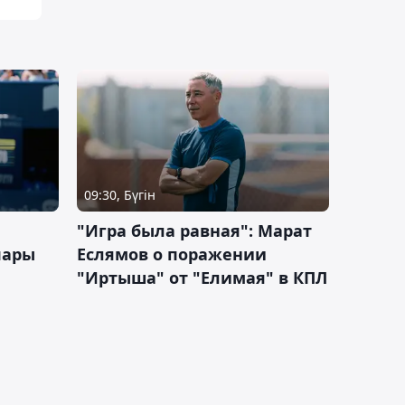
09:30, Бүгін
"Игра была равная": Марат
пары
Еслямов о поражении
"Иртыша" от "Елимая" в КПЛ