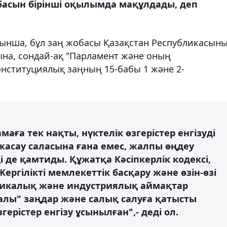
басын бірінші оқылымда мақұлдады, деп
ынша, бұл заң жобасы Қазақстан Республикасын
на, сондай-ақ "Парламент және оның
онституциялық заңның 15-бабы 1 және 2-
ға тек нақты, нүктелік өзгерістер енгізуді
жасау саласына ғана емес, жалпы өңдеу
 де қамтиды. Құжатқа Кәсіпкерлік кодексі,
ергілікті мемлекеттік басқару және өзін-өзі
омикалық және индустриялық аймақтар
уралы" заңдар және салық салуға қатысты
ерістер енгізу ұсынылған",- деді ол.