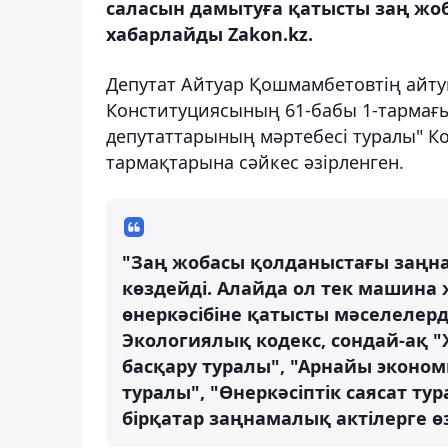
саласын дамытуға қатысты заң жо
хабарлайды Zakon.kz.
Депутат Айтуар Қошмамбетовтің айту
Конституциясының 61-бабы 1-тармағы
депутаттарының мәртебесі туралы" К
тармақтарына сәйкес әзірленген.
"Заң жобасы қолданыстағы заңнама
көздейді. Алайда ол тек машина 
өнеркәсібіне қатысты мәселелерді
Экологиялық кодекс, сондай-ақ "Ж
басқару туралы", "Арнайы экон
туралы", "Өнеркәсіптік саясат т
бірқатар заңнамалық актілерге өзг