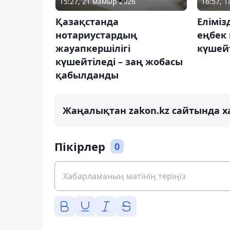
15:27, 21 мамыр 2026
16:57, 
Қазақстанда
Еліміз
нотариустардың
еңбек
жауапкершілігі
күшей
күшейтіледі – заң жобасы
қабылданды
Жаңалықтан zakon.kz сайтында х
Пікірлер
0