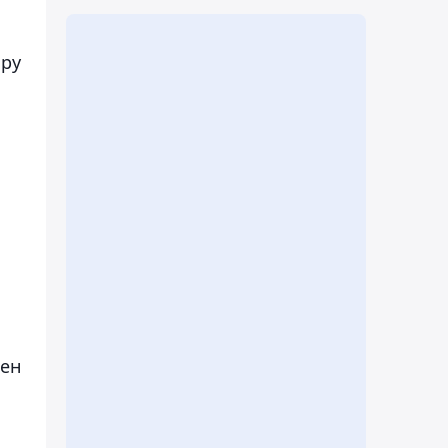
ыру
ген