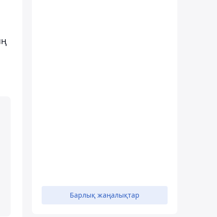
ың
Барлық жаңалықтар