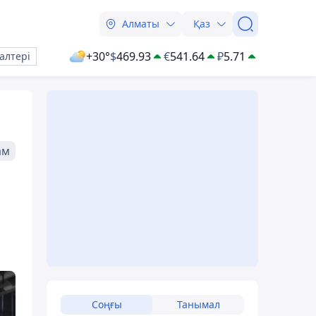
Алматы
Қаз
+30°
$
469.93
€
541.64
₽
5.71
алтері
ам
Соңғы
Танымал