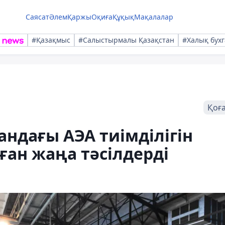
Саясат
Әлем
Қаржы
Оқиға
Құқық
Мақалалар
#Қазақмыс
#Салыстырмалы Қазақстан
#Халық бухг
Қоғ
андағы АЭА тиімділігін
ған жаңа тәсілдерді