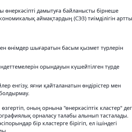
 өнеркәсіпті дамытуға байланысты бірнеше
ономикалық аймақтардың (СЭЗ) тиімділігін артт
ген өнімдер шығаратын басым қызмет түрлерін
деттемелерін орындауын күшейтілген түрде
ер енгізу, яғни қайталанатын өндірістер мен
 болдырмау.
өзгертіп, оның орнына "өнеркәсіптік кластер" де
географиялық орналасу талабы алынып тасталады.
сіпорындар бір кластерге бірігіп, ел ішіндегі
ды.