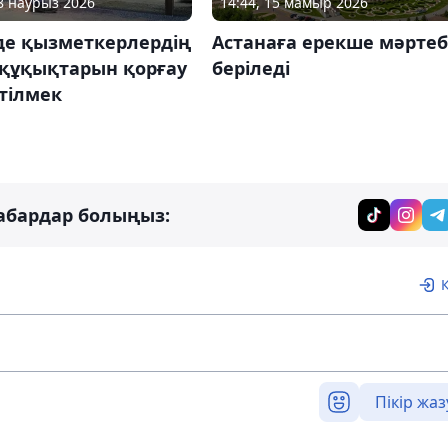
18 наурыз 2026
14:44, 15 мамыр 2026
де қызметкерлердің
Астанаға ерекше мәрте
 құқықтарын қорғау
беріледі
тілмек
абардар болыңыз:
Пікір жаз