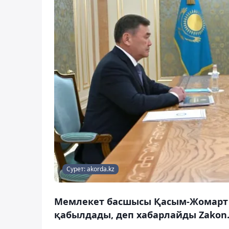
Сурет: akorda.kz
Мемлекет басшысы Қасым-Жомарт 
қабылдады, деп хабарлайды Zakon.