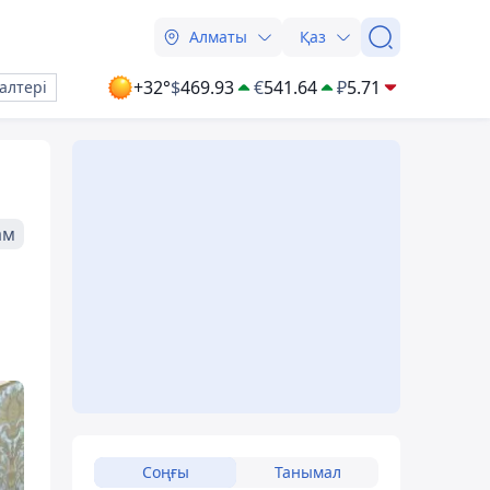
Алматы
Қаз
+32°
$
469.93
€
541.64
₽
5.71
алтері
ам
Соңғы
Танымал