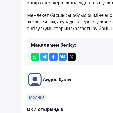
көпір өткелдерін жөндеуден өткізу, 
Мемлекет басшысы облыс әкіміне эко
экологиялық ахуалды ілгерілету жән
енгізу жұмыстарын жалғастыру бойын
Мақаламен бөлісу:
Айдос Қали
Молния
Оқи отырыңыз