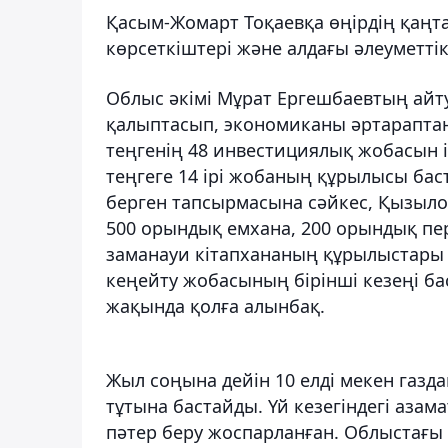
Қасым-Жомарт Тоқаевқа өңірдің қаңт
көрсеткіштері және алдағы әлеуметт
Облыс әкімі Мұрат Ергешбаевтың айт
қалыптасып, экономиканы әртараптан
теңгенің 48 инвестициялық жобасын 
теңгеге 14 ірі жобаның құрылысы ба
берген тапсырмасына сәйкес, Қызыло
500 орындық емхана, 200 орындық пе
заманауи кітапхананың құрылыстары 
кеңейту жобасының бірінші кезеңі ба
жақында қолға алынбақ.
Жыл соңына дейін 10 елді мекен газ
тұтына бастайды. Үй кезегіндегі аза
пәтер беру жоспарланған. Облыстағ