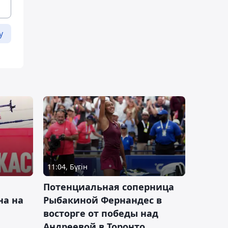
у
11:04, Бүгін
Потенциальная соперница
на на
Рыбакиной Фернандес в
восторге от победы над
Андреевой в Торонто