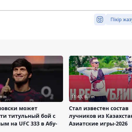
Пікір жаз
үгін
11:43, Бүгін
новски может
Стал известен состав
ти титульный бой с
лучников из Казахста
ым на UFC 333 в Абу-
Азиатские игры-2026