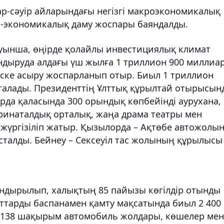
ар-сәуір айларындағы негізгі макроэкономикалық
ік-экономикалық даму жоспары баяндалды.
уынша, өңірде қолайлы инвестициялық климат
дыруда алдағы үш жылға 1 триллион 900 миллиа
іске асыру жоспарланып отыр. Биыл 1 триллион
сталады. Президенттің Ұлттық құрылтай отырысын
рда қаласында 300 орындық көпбейінді аурухана,
ринаталдық орталық, жаңа драма театры мен
жүргізіліп жатыр. Қызылорда – Ақтөбе автожолы
сталды. Бейнеу – Сексеуіл тас жолының құрылысы
дандырылып, халықтың 85 пайызы көгілдір отынды
маттарды баспанамен қамту мақсатында биыл 2 400
ы 138 шақырым автомобиль жолдары, көшелер мен