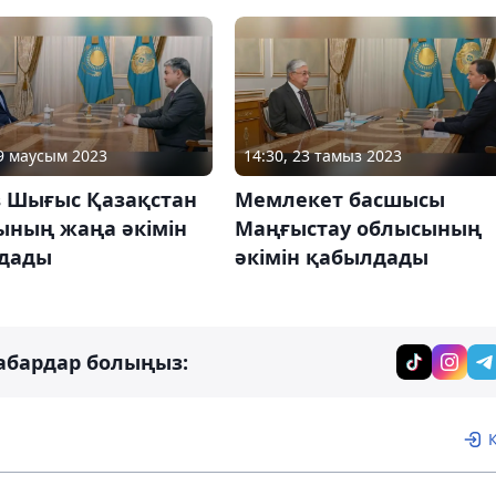
19 маусым 2023
14:30, 23 тамыз 2023
в Шығыс Қазақстан
Мемлекет басшысы
ының жаңа әкімін
Маңғыстау облысының
дады
әкімін қабылдады
абардар болыңыз: