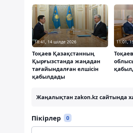
18:41, 14 шілде 2026
11:01, 
Тоқаев Қазақстанның
Тоқае
Қырғызстанда жаңадан
облыс
тағайындалған елшісін
қабыл
қабылдады
Жаңалықтан zakon.kz сайтында х
Пікірлер
0