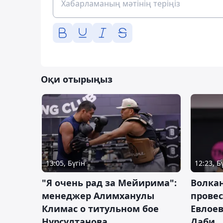
Оқи отырыңыз
13:05, Бүгін
12:23, Б
"Я очень рад за Мейирима":
Волка
менеджер Алимханулы
провес
Климас о титульном бое
Евлоев
Нурсултанова
Даби