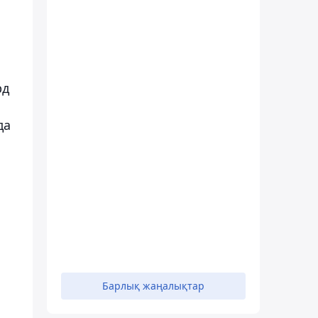
рд
да
н
Барлық жаңалықтар