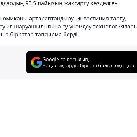
жолдардың 95,5 пайызын жақсарту көзделген.
номиканы әртараптандыру, инвестиция тарту,
е ауыл шаруашылығына су үнемдеу технологиялар
ша бірқатар тапсырма берді.
Google-ға қосылып,
жаңалықтарды бірінші болып оқыңыз