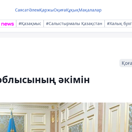
Саясат
Әлем
Қаржы
Оқиға
Құқық
Мақалалар
#Қазақмыс
#Салыстырмалы Қазақстан
#Халық бухг
Қоғ
облысының әкімін