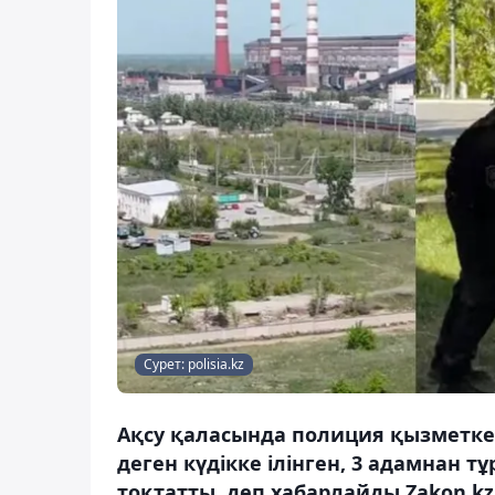
Сурет: polisia.kz
Ақсу қаласында полиция қызметкер
деген күдікке ілінген, 3 адамнан 
тоқтатты, деп хабарлайды Zakon.kz