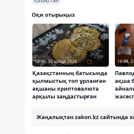
Қазақстан
Оқи отырыңыз
12:06, 30 шілде 2026
19:24, 2
Қазақстанның батысында
Павло
қылмыстық топ ұрланған
ақша 
ақшаны криптовалюта
айнал
арқылы заңдастырған
жасөсп
Жаңалықтан zakon.kz сайтында х