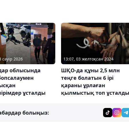
3 сәуір 2026
13:07, 03 желтоқсан 2024
дар облысында
ШҚО-да құны 2,5 млн
бопсалаумен
теңге болатын 6 ірі
ысқан
қараны ұрлаған
ірімдер ұсталды
қылмыстық топ ұсталд
абардар болыңыз: