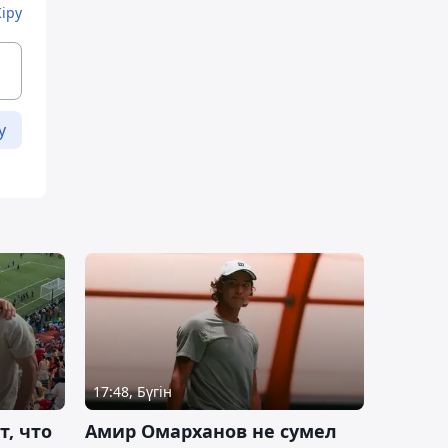
Кіру
у
17:48, Бүгін
т, что
Амир Омарханов не сумел