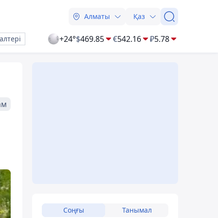
Алматы
Қаз
+24°
$
469.85
€
542.16
₽
5.78
алтері
ам
Соңғы
Танымал