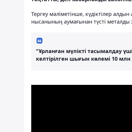
Тергеу мәліметінше, күдіктілер алдын 
нысанының аумағынан түсті металды 
"Ұрланған мүлікті тасымалдау үш
келтірілген шығын көлемі 10 млн 