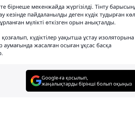
тте бірнеше мекенжайда жүргізілді. Тінту барысын
 кезінде пайдаланылды деген күдік тудырған көл
ұрланған мүлікті өткізген орын анықталды.
қозғалып, күдіктілер уақытша ұстау изоляторына
р аумағында жасалған осыған ұқсас басқа
р.
Google-ға қосылып,
жаңалықтарды бірінші болып оқыңыз