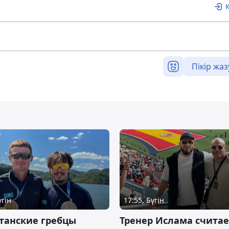
Пікір жаз
үгін
17:55, Бүгін
танские гребцы
Тренер Ислама считае