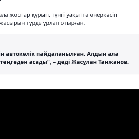
ала жоспар құрып, түнгі уақытта өнеркәсіп
жасырын түрде ұрлап отырған.
ін автокөлік пайдаланылған. Алдын ала
теңгеден асады", – деді Жасұлан Танжанов.