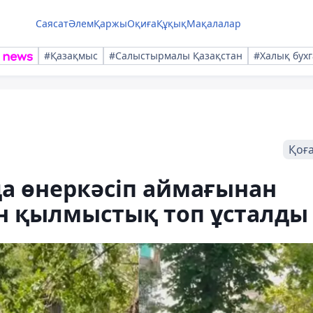
Саясат
Әлем
Қаржы
Оқиға
Құқық
Мақалалар
#Қазақмыс
#Салыстырмалы Қазақстан
#Халық бухг
Қоғ
а өнеркәсіп аймағынан
ан қылмыстық топ ұсталды