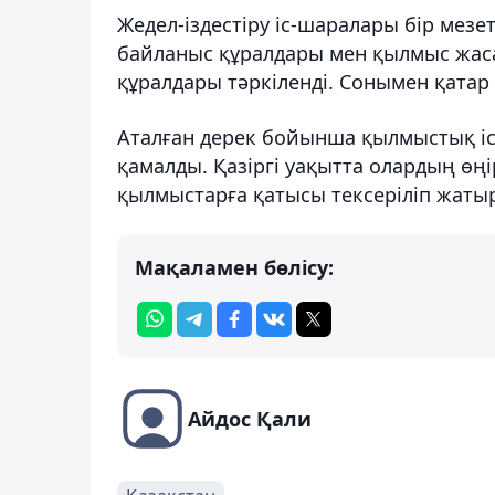
Жедел-іздестіру іс-шаралары бір мезе
байланыс құралдары мен қылмыс жасау
құралдары тәркіленді. Сонымен қатар 
Аталған дерек бойынша қылмыстық іс 
қамалды. Қазіргі уақытта олардың өңі
қылмыстарға қатысы тексеріліп жаты
Мақаламен бөлісу:
Айдос Қали