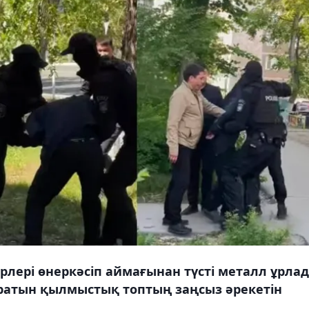
лері өнеркәсіп аймағынан түсті металл ұрла
тұратын қылмыстық топтың заңсыз әрекетін
.