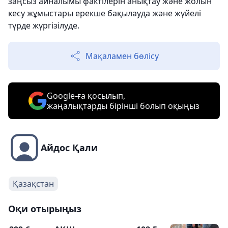
заңсыз айналымы фактілерін анықтау және жолын
кесу жұмыстары ерекше бақылауда және жүйелі
түрде жүргізілуде.
Мақаламен бөлісу
Google-ға қосылып,
жаңалықтарды бірінші болып оқыңыз
Айдос Қали
Қазақстан
Оқи отырыңыз