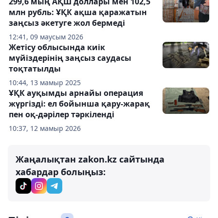
299,6 мың АҚШ доллары мен 102,5
млн рубль: ҰҚК ақша қаражатын
заңсыз әкетуге жол бермеді
12:41, 09 маусым 2026
Жетісу облысында киік
мүйіздерінің заңсыз саудасы
тоқтатылды
10:44, 13 мамыр 2025
ҰҚК ауқымды арнайы операция
жүргізді: ел бойынша қару-жарақ
пен оқ-дәрілер тәркіленді
10:37, 12 мамыр 2026
Жаңалықтан zakon.kz сайтында
хабардар болыңыз: