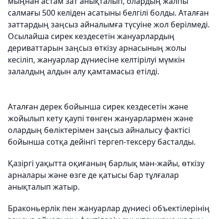
мыңнан астам зат анықталып, олардың жалпы
салмағы 500 келіден асатыны белгілі болды. Аталған
заттардың заңсыз айналымға түсуіне жол берілмеді.
Осылайша сирек кездесетін жануарлардың
дериваттарын заңсыз өткізу арнасының жолы
кесіліп, жануарлар дүниесіне келтірілуі мүмкін
залалдың алдын алу қамтамасыз етілді.
Аталған дерек бойынша сирек кездесетін және
жойылып кету қаупі төнген жануарлармен және
олардың бөліктерімен заңсыз айналысу фактісі
бойынша сотқа дейінгі тергеп-тексеру басталды.
Қазіргі уақытта оқиғаның барлық мән-жайы, өткізу
арналары және өзге де қатысы бар тұлғалар
анықталып жатыр.
Браконьерлік пен жануарлар дүниесі объектілерінің