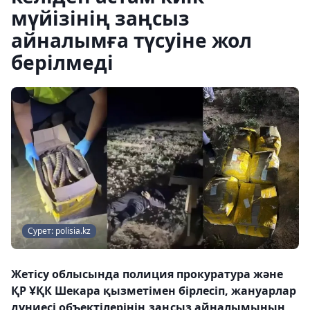
мүйізінің заңсыз
айналымға түсуіне жол
берілмеді
Сурет: polisia.kz
Жетісу облысында полиция прокуратура және
ҚР ҰҚК Шекара қызметімен бірлесіп, жануарлар
дүниесі объектілерінің заңсыз айналымының