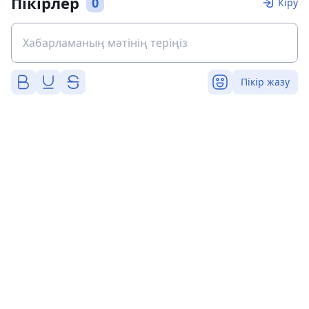
Пікірлер
0
Кіру
Пікір жазу