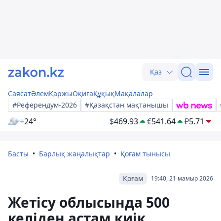
Қаз
Саясат
Әлем
Қаржы
Оқиға
Құқық
Мақалалар
#Референдум-2026
#Қазақстан мақтанышы
+24°
$
469.93
€
541.64
₽
5.71
Басты
Барлық жаңалықтар
Қоғам тынысы
Қоғам
19:40, 21 мамыр 2026
Жетісу облысында 500
келіден астам киік