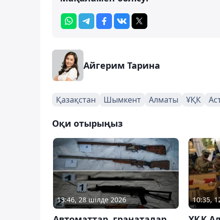
Айгерим Тарина
Қазақстан
Шымкент
Алматы
ҰҚК
Ас
Оқи отырыңыз
13:46, 28 шілде 2026
10:35, 
Автоматтар, гранаталар
ҰҚК А