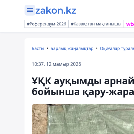
#Референдум-2026
#Қазақстан мақтанышы
Басты
Барлық жаңалықтар
Оқиғалар тура
10:37, 12 мамыр 2026
ҰҚК ауқымды арнайы
бойынша қару-жарақ