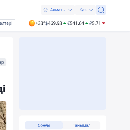
Алматы
Қаз
+33°
$
469.93
€
541.64
₽
5.71
алтері
ар
ді
Соңғы
Танымал