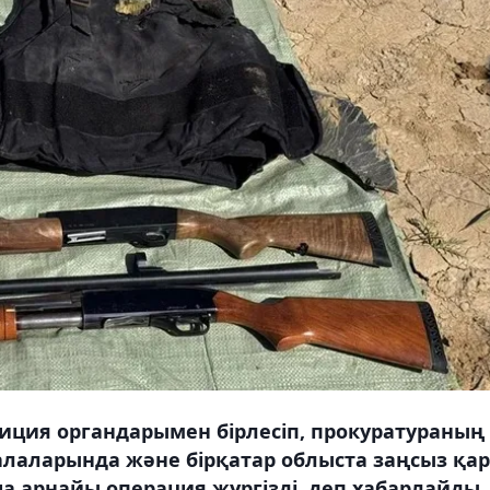
иция органдарымен бірлесіп, прокуратураның
лаларында және бірқатар облыста заңсыз қар
арнайы операция жүргізді, деп хабарлайды