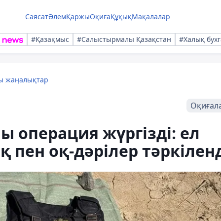
Саясат
Әлем
Қаржы
Оқиға
Құқық
Мақалалар
#Қазақмыс
#Салыстырмалы Қазақстан
#Халық бухг
лы жаңалықтар
Оқиғал
 операция жүргізді: ел
 пен оқ-дәрілер тәркілен