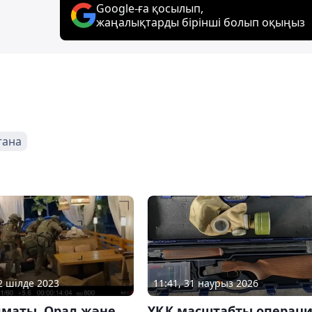
Google-ға қосылып,
жаңалықтарды бірінші болып оқыңыз
тана
12 шілде 2023
11:41, 31 наурыз 2026
лматы, Орал және
ҰҚК масштабты операц