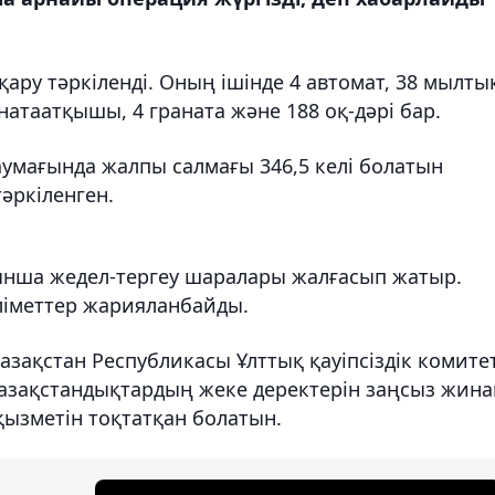
ру тәркіленді. Оның ішінде 4 автомат, 38 мылты
натаатқышы, 4 граната және 188 оқ-дәрі бар.
умағында жалпы салмағы 346,5 келі болатын
әркіленген.
йынша жедел-тергеу шаралары жалғасып жатыр.
әліметтер жарияланбайды.
 Қазақстан Республикасы Ұлттық қауіпсіздік комитет
 қазақстандықтардың жеке деректерін заңсыз жина
 қызметін тоқтатқан болатын.