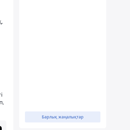
қ,
і
п,
Барлық жаңалықтар