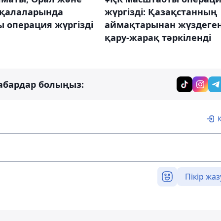
 қалаларында
жүргізді: Қазақстанның
 операция жүргізді
аймақтарынан жүздеге
қару-жарақ тәркіленді
абардар болыңыз:
Пікір жаз