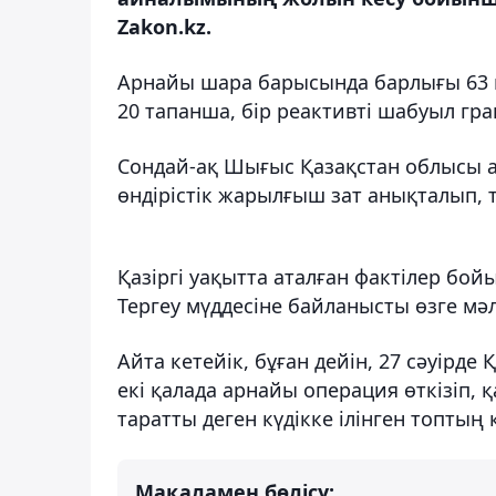
Zakon.kz.
Арнайы шара барысында барлығы 63 қа
20 тапанша, бір реактивті шабуыл гра
Сондай-ақ Шығыс Қазақстан облысы а
өндірістік жарылғыш зат анықталып, т
Қазіргі уақытта аталған фактілер бо
Тергеу мүддесіне байланысты өзге м
Айта кетейік, бұған дейін, 27 сәуірде
екі қалада арнайы операция өткізіп,
таратты деген күдікке ілінген топтың
Мақаламен бөлісу: