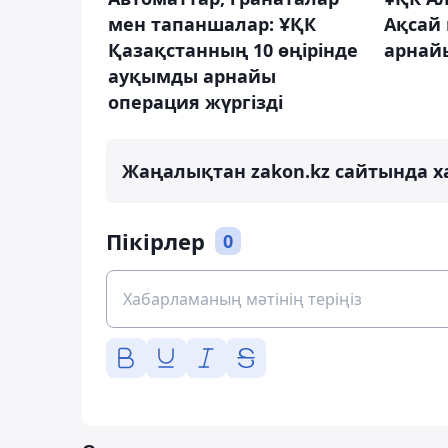
мен тапаншалар: ҰҚК
Ақсай
Қазақстанның 10 өңірінде
арнайы
ауқымды арнайы
операция жүргізді
Жаңалықтан zakon.kz сайтында х
Пікірлер
0