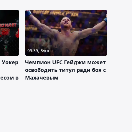
09:39, Бүгін
 Уокер
Чемпион UFC Гейджи может
освободить титул ради боя с
есом в
Махачевым