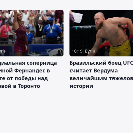
үгін
10:19, Бүгін
циальная соперница
Бразильский боец UFC
иной Фернандес в
считает Вердума
ге от победы над
величайшим тяжелов
вой в Торонто
истории