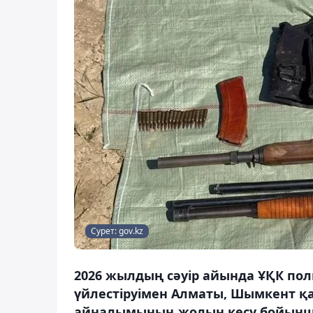
Сурет: gov.kz
2026 жылдың сәуір айында ҰҚК пол
үйлестіруімен Алматы, Шымкент қа
айналымының жолын кесу бойынша 