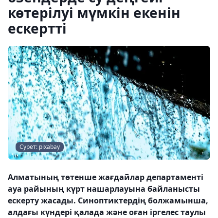
көтерілуі мүмкін екенін
ескертті
Сурет: pixabay
Алматының төтенше жағдайлар департаменті
ауа райының күрт нашарлауына байланысты
ескерту жасады. Синоптиктердің болжамынша,
алдағы күндері қалада және оған іргелес таулы