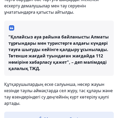
ескерту демалушылар мен тау серуенін
ұнататындарға қатысты айтылды.
"Қолайсыз ауа райына байланысты Алматы
тұрғындары мен туристерге алдағы күндері
тауға шығуды кейінге қалдыру ұсынылады.
Төтенше жағдай туындаған жағдайда 112
нөміріне хабарласу қажет", – деп мәлімдеді
қалалық ТЖД.
Құтқарушылардың еске салуынша, нөсер жауын
кезінде таулы аймақтарда сел жүру, тас құлауы және
тау өзендеріндегі су деңгейінің күрт көтерілу қаупі
артады.