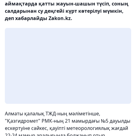
аймақтарда қатты жауын-шашын түсіп, соның
салдарынан су деңгейі күрт көтерілуі мүмкін,
деп хабарлайды Zakon.kz.
Алматы қалалық ТЖД-ның мәліметінше,
"Қазгидромет" РМК-ның 21 мамырдағы №5 дауылды
ескертуіне сәйкес, қауіпті метеорологиялық жағдай
22-24 мамыр аралығында болжанып отыр.