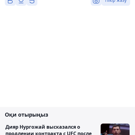
Пікір жазу
Оқи отырыңыз
Дияр Нургожай высказался о
продлении контракта с UFC после