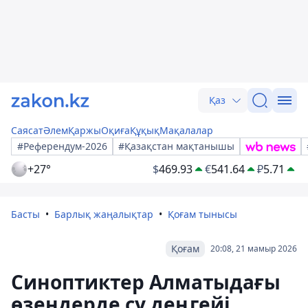
Қаз
Саясат
Әлем
Қаржы
Оқиға
Құқық
Мақалалар
#Референдум-2026
#Қазақстан мақтанышы
+27°
$
469.93
€
541.64
₽
5.71
Басты
Барлық жаңалықтар
Қоғам тынысы
Қоғам
20:08, 21 мамыр 2026
Синоптиктер Алматыдағы
өзендерде су деңгейі