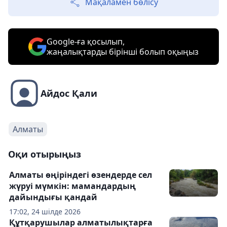
Мақаламен бөлісу
Google-ға қосылып,
жаңалықтарды бірінші болып оқыңыз
Айдос Қали
Алматы
Оқи отырыңыз
Алматы өңіріндегі өзендерде сел
жүруі мүмкін: мамандардың
дайындығы қандай
17:02, 24 шілде 2026
Құтқарушылар алматылықтарға