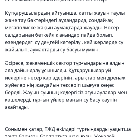
Құтқарушылардың айтуынша, қатты жауын таулы
және тау бөктеріндегі аудандарда, сондай-ақ
мегаполиске жақын аумақтарда жауады. Нөсер
салдарынан беткейлік ағындар пайда болып,
өзендердегі су деңгейі көтерілуі, кей жерлерде су
жайылып, аумақтарды су басуы мүмкін.
Әсіресе, жекеменшік сектор тұрғындарына алдын
ала дайындалу ұсынылды. Құтқарушылар үй
иелеріне нөсер кәріздерінің, арықтар мен дренаж
жүйелерінің жағдайын тексеріп шығуға кеңес
береді. Жауын суының кедергісіз ағуы аулалар мен
көшелерді, тұрғын үйлер маңын су басу қаупін
азайтады.
Сонымен қатар, ТЖД өкілдері тұрғындарды уақытша
тауға барудан бас тартуға шақырды. Жекелей