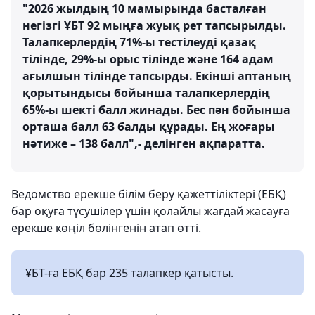
"2026 жылдың 10 мамырында басталған
негізгі ҰБТ 92 мыңға жуық рет тапсырылды.
Талапкерлердің 71%-ы тестілеуді қазақ
тілінде, 29%-ы орыс тілінде және 164 адам
ағылшын тілінде тапсырды. Екінші аптаның
қорытындысы бойынша талапкерлердің
65%-ы шекті балл жинады. Бес пән бойынша
орташа балл 63 балды құрады. Ең жоғары
нәтиже – 138 балл",- делінген ақпаратта.
Ведомство ерекше білім беру қажеттіліктері (ЕБҚ)
бар оқуға түсушілер үшін қолайлы жағдай жасауға
ерекше көңіл бөлінгенін атап өтті.
ҰБТ-ға ЕБҚ бар 235 талапкер қатысты.