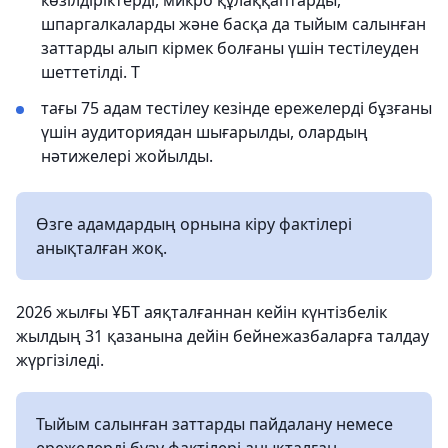
көзілдіріктерді, микро құлаққаптарды,
шпаргалкаларды және басқа да тыйым салынған
заттарды алып кірмек болғаны үшін тестілеуден
шеттетілді. Т
тағы 75 адам тестілеу кезінде ережелерді бұзғаны
үшін аудиториядан шығарылды, олардың
нәтижелері жойылды.
Өзге адамдардың орнына кіру фактілері
анықталған жоқ.
2026 жылғы ҰБТ аяқталғаннан кейін күнтізбелік
жылдың 31 қазанына дейін бейнежазбаларға талдау
жүргізіледі.
Тыйым салынған заттарды пайдалану немесе