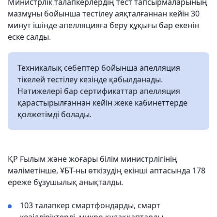
Министрлік талапкерлердің тест тапсырмаларының
мазмұны бойынша тестілеу аяқталғаннан кейін 30
минут ішінде апелляцияға беру құқығы бар екенін
еске салды.
Техникалық себептер бойынша апелляция
тікелей тестілеу кезінде қабылданады.
Нәтижелері бар сертификаттар апелляция
қарастырылғаннан кейін жеке кабинеттерде
қолжетімді болады.
ҚР Ғылым және жоғары білім министрлігінің
мәліметінше, ҰБТ-ны өткізудің екінші аптасында 178
ереже бұзушылық анықталды.
103 талапкер смартфондарды, смарт