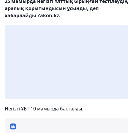
25 мамырда негізгі Ұлттық бірыңғай тестілеудің
аралық қорытындысын ұсынды, деп
хабарлайды Zakon.kz.
Негізгі ҰБТ 10 мамырда басталды.