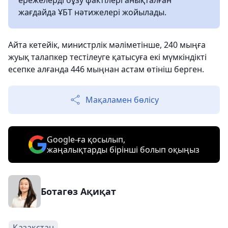
ережелерді бұзу фактілері анықталған
жағдайда ҰБТ нәтижелері жойылады.
Айта кетейік, министрлік мәліметінше, 240 мыңға
жуық талапкер тестілеуге қатысуға екі мүмкіндікті
есепке алғанда 446 мыңнан астам өтініш берген.
Мақаламен бөлісу
Google-ға қосылып,
жаңалықтарды бірінші болып оқыңыз
Ботагөз Ақиқат
Қазақстан