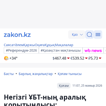
Қаз
Саясат
Әлем
Қаржы
Оқиға
Құқық
Мақалалар
#Референдум-2026
#Қазақстан мақтанышы
+34°
$
467.48
€
539.52
₽
5.73
Басты
Барлық жаңалықтар
Қоғам тынысы
Қоғам
11:07, 25 мамыр 2026
Негізгі ҰБТ-ның аралық
қорытындысы: