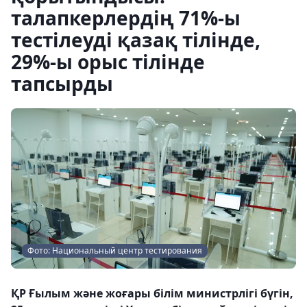
талапкерлердің 71%-ы
тестілеуді қазақ тілінде,
29%-ы орыс тілінде
тапсырды
Фото: Национальный центр тестирования
ҚР Ғылым және жоғары білім министрлігі бүгін,