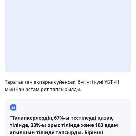
Таратылған ақпарға сүйенсек, бүгінгі күні ҰБТ 41
мыңнан астам рет тапсырылды.
"Талапкерлердің 67%-ы тестілеуді қазақ
тілінде, 33%-ы орыс тілінде және 103 адам
ағылшын тілінде тапсырды. Бірінші