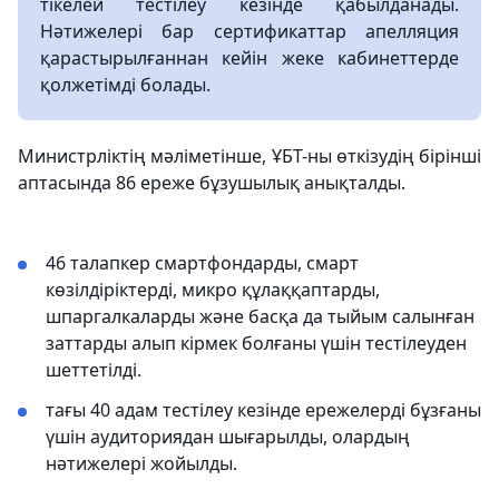
тікелей тестілеу кезінде қабылданады.
Нәтижелері бар сертификаттар апелляция
қарастырылғаннан кейін жеке кабинеттерде
қолжетімді болады.
Министрліктің мәліметінше, ҰБТ-ны өткізудің бірінші
аптасында 86 ереже бұзушылық анықталды.
46 талапкер смартфондарды, смарт
көзілдіріктерді, микро құлаққаптарды,
шпаргалкаларды және басқа да тыйым салынған
заттарды алып кірмек болғаны үшін тестілеуден
шеттетілді.
тағы 40 адам тестілеу кезінде ережелерді бұзғаны
үшін аудиториядан шығарылды, олардың
нәтижелері жойылды.