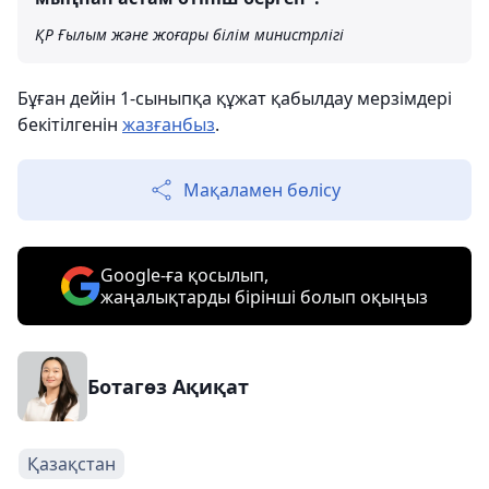
ҚР Ғылым және жоғары білім министрлігі
Бұған дейін 1-сыныпқа құжат қабылдау мерзімдері
бекітілгенін
жазғанбыз
.
Мақаламен бөлісу
Google-ға қосылып,
жаңалықтарды бірінші болып оқыңыз
Ботагөз Ақиқат
Қазақстан