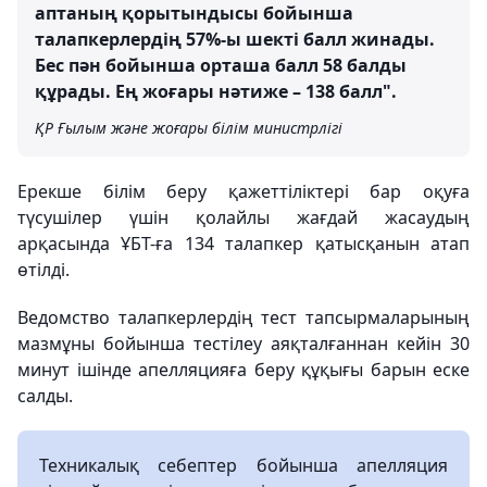
аптаның қорытындысы бойынша
талапкерлердің 57%-ы шекті балл жинады.
Бес пән бойынша орташа балл 58 балды
құрады. Ең жоғары нәтиже – 138 балл".
ҚР Ғылым және жоғары білім министрлігі
Ерекше білім беру қажеттіліктері бар оқуға
түсушілер үшін қолайлы жағдай жасаудың
арқасында ҰБТ-ға 134 талапкер қатысқанын атап
өтілді.
Ведомство талапкерлердің тест тапсырмаларының
мазмұны бойынша тестілеу аяқталғаннан кейін 30
минут ішінде апелляцияға беру құқығы барын еске
салды.
Техникалық себептер бойынша апелляция