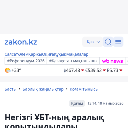
Қаз
Саясат
Әлем
Қаржы
Оқиға
Құқық
Мақалалар
#Референдум-2026
#Қазақстан мақтанышы
+33°
$
467.48
€
539.52
₽
5.73
Басты
Барлық жаңалықтар
Қоғам тынысы
Қоғам
13:14, 18 мамыр 2026
Негізгі ҰБТ-ның аралық
қорытындылары