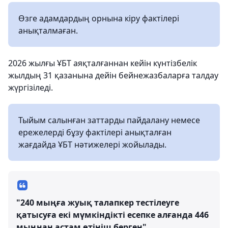
Өзге адамдардың орнына кіру фактілері
анықталмаған.
2026 жылғы ҰБТ аяқталғаннан кейін күнтізбелік
жылдың 31 қазанына дейін бейнежазбаларға талдау
жүргізіледі.
Тыйым салынған заттарды пайдалану немесе
ережелерді бұзу фактілері анықталған
жағдайда ҰБТ нәтижелері жойылады.
"240 мыңға жуық талапкер тестілеуге
қатысуға екі мүмкіндікті есепке алғанда 446
мыңнан астам өтініш берген".