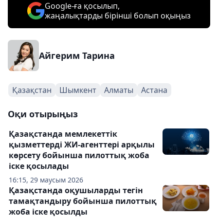
Google-ға қосылып,
жаңалықтарды бірінші болып оқыңыз
Айгерим Тарина
Қазақстан
Шымкент
Алматы
Астана
Оқи отырыңыз
Қазақстанда мемлекеттік
қызметтерді ЖИ-агенттері арқылы
көрсету бойынша пилоттық жоба
іске қосылады
16:15, 29 маусым 2026
Қазақстанда оқушыларды тегін
тамақтандыру бойынша пилоттық
жоба іске қосылды