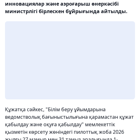
инновациялар және аэроғарыш өнеркәсібі
министрлігі бірлескен бұйрығында айтылды.
Құжатқа сәйкес, "Білім беру ұйымдарына
ведомстволық бағыныстылығына қарамастан құжат
қабылдау және оқуға қабылдау" мемлекеттік
қызметін көрсету жөніндегі пилоттық жоба 2026
жылғы 27 мамыр мен 31 тамыз аралығында 1-