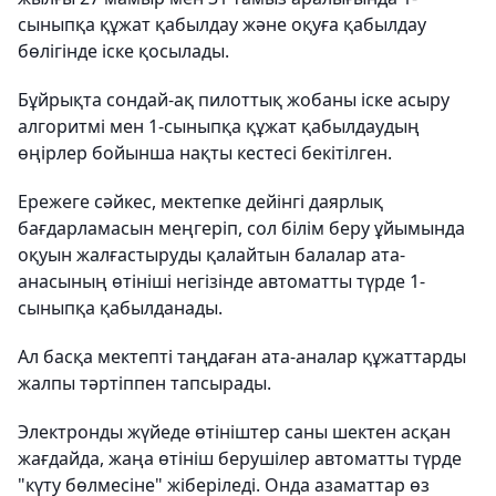
сыныпқа құжат қабылдау және оқуға қабылдау
бөлігінде іске қосылады.
Бұйрықта сондай-ақ пилоттық жобаны іске асыру
алгоритмі мен 1-сыныпқа құжат қабылдаудың
өңірлер бойынша нақты кестесі бекітілген.
Ережеге сәйкес, мектепке дейінгі даярлық
бағдарламасын меңгеріп, сол білім беру ұйымында
оқуын жалғастыруды қалайтын балалар ата-
анасының өтініші негізінде автоматты түрде 1-
сыныпқа қабылданады.
Ал басқа мектепті таңдаған ата-аналар құжаттарды
жалпы тәртіппен тапсырады.
Электронды жүйеде өтініштер саны шектен асқан
жағдайда, жаңа өтініш берушілер автоматты түрде
"күту бөлмесіне" жіберіледі. Онда азаматтар өз