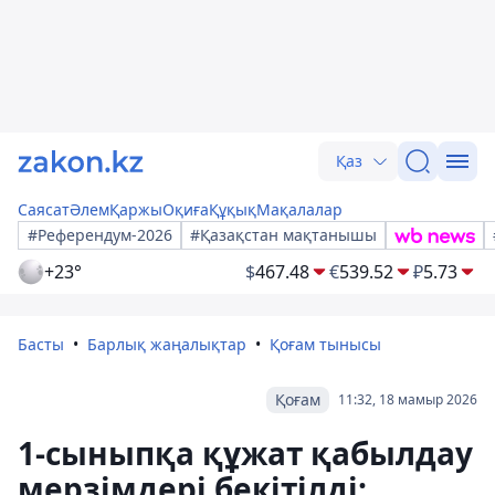
Қаз
Саясат
Әлем
Қаржы
Оқиға
Құқық
Мақалалар
#Референдум-2026
#Қазақстан мақтанышы
+23°
$
467.48
€
539.52
₽
5.73
Басты
Барлық жаңалықтар
Қоғам тынысы
Қоғам
11:32, 18 мамыр 2026
1-сыныпқа құжат қабылдау
мерзімдері бекітілді: