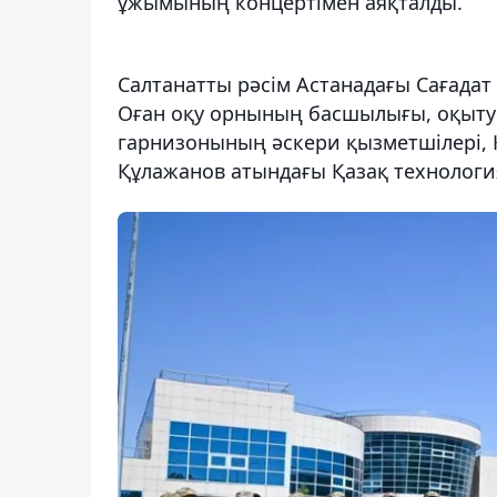
ұжымының концертімен аяқталды.
Салтанатты рәсім Астанадағы Сағадат
Оған оқу орнының басшылығы, оқытуш
гарнизонының әскери қызметшілері, Қ
Құлажанов атындағы Қазақ технология