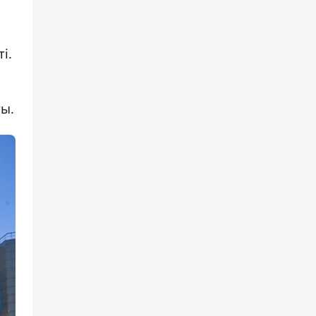
і.
ты.