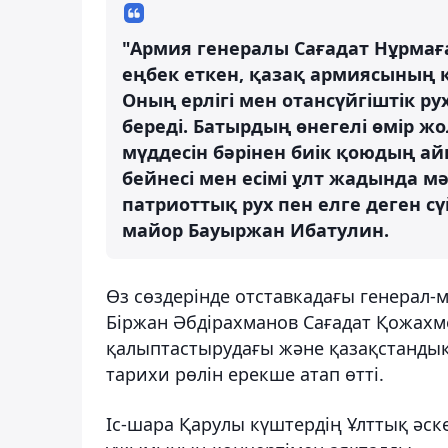
"Армия генералы Сағадат Нұрмаға
еңбек еткен, қазақ армиясының қ
Оның ерлігі мен отансүйгіштік ру
береді. Батырдың өнегелі өмір жо
мүддесін бәрінен биік қоюдың а
бейнесі мен есімі ұлт жадында м
патриоттық рух пен елге деген сүй
майор Бауыржан Ибатулин.
Өз сөздерінде отставкадағы генерал-
Біржан Әбдірахманов Сағадат Қожахм
қалыптастырудағы және қазақстандық
тарихи рөлін ерекше атап өтті.
Іс-шара Қарулы күштердің Ұлттық ә