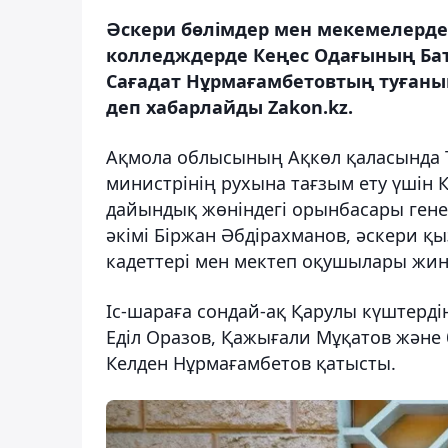
Әскери бөлімдер мен мекемелерде
колледждерде Кеңес Одағының Ба
Сағадат Нұрмағамбетовтың туғанын
деп хабарлайды Zakon.kz.
Ақмола облысының Ақкөл қаласында Т
министрінің рухына тағзым ету үшін
дайындық жөніндегі орынбасары ген
әкімі Біржан Әбдірахманов, әскери қы
кадеттері мен мектеп оқушылары жин
Іс-шараға сондай-ақ Қарулы күштерді
Еділ Оразов, Қажығали Мұқатов және 
Келден Нұрмағамбетов қатысты.