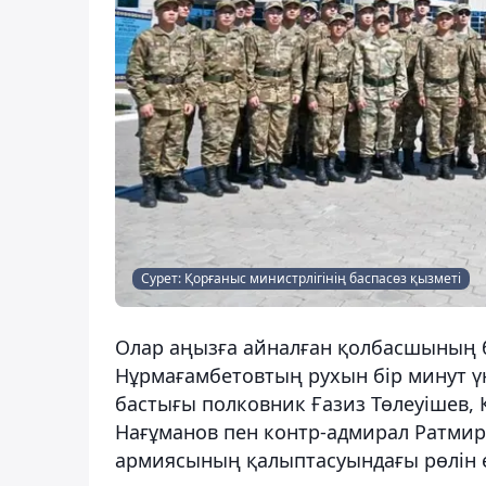
Сурет: Қорғаныс министрлігінің баспасөз қызметі
Олар аңызға айналған қолбасшының б
Нұрмағамбетовтың рухын бір минут үн
бастығы полковник Ғазиз Төлеуішев, 
Нағұманов пен контр-адмирал Ратмир
армиясының қалыптасуындағы рөлін е