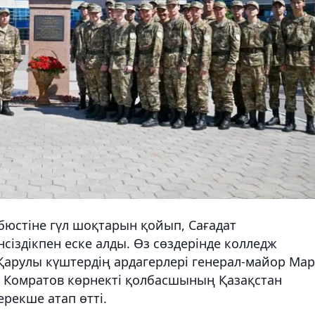
юстіне гүл шоқтарын қойып, Сағадат
сіздікпен еске алды. Өз сөздерінде колледж
Қарулы күштердің ардагерлері генерал-майор Мар
 Комратов көрнекті қолбасшының Қазақстан
рекше атап өтті.