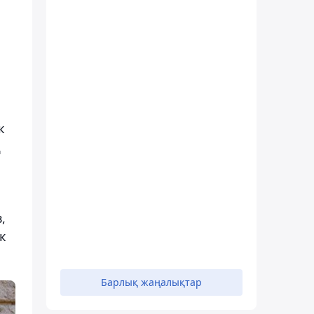
к
ң
,
к
Барлық жаңалықтар