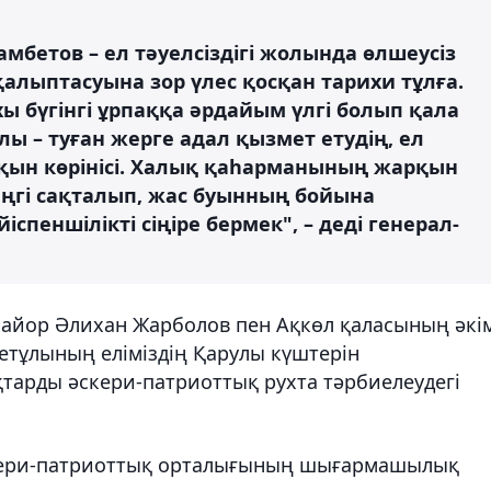
мбетов – ел тәуелсіздігі жолында өлшеусіз
алыптасуына зор үлес қосқан тарихи тұлға.
хы бүгінгі ұрпаққа әрдайым үлгі болып қала
лы – туған жерге адал қызмет етудің, ел
йқын көрінісі. Халық қаһарманының жарқын
әңгі сақталып, жас буынның бойына
іспеншілікті сіңіре бермек", – деді генерал-
майор Әлихан Жарболов пен Ақкөл қаласының әкі
етұлының еліміздің Қарулы күштерін
тарды әскери-патриоттық рухта тәрбиелеудегі
скери-патриоттық орталығының шығармашылық