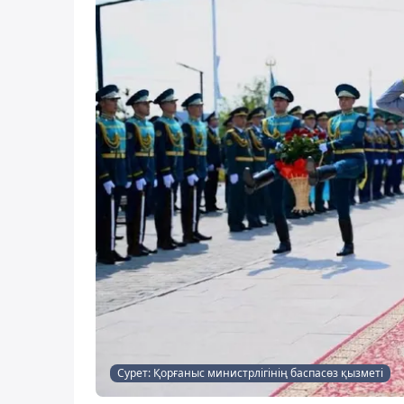
Сурет: Қорғаныс министрлігінің баспасөз қызметі