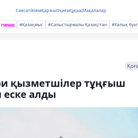
Саясат
Әлем
Қаржы
Оқиға
Құқық
Мақалалар
#Қазақмыс
#Салыстырмалы Қазақстан
#Халық бухг
Қоғ
ри қызметшілер тұңғыш
 еске алды