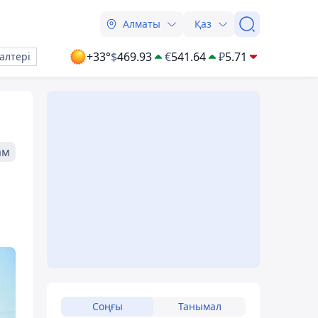
Алматы
Қаз
+33°
$
469.93
€
541.64
₽
5.71
алтері
ам
Соңғы
Танымал