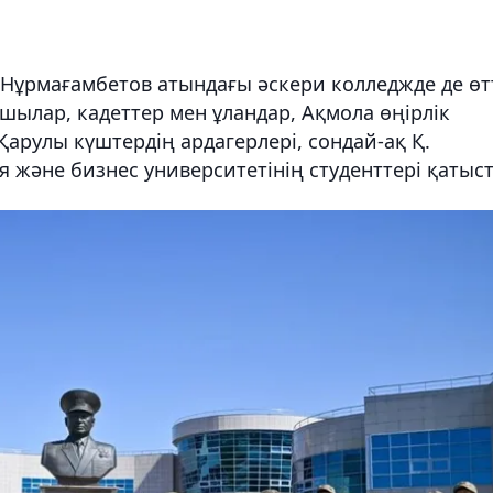
 Нұрмағамбетов атындағы әскери колледжде де өтт
ылар, кадеттер мен ұландар, Ақмола өңірлік
арулы күштердің ардагерлері, сондай-ақ Қ.
 және бизнес университетінің студенттері қатыс