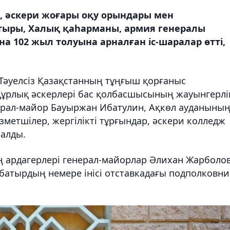
, әскери жоғары оқу орындары мен
тыры, Халық қаһарманы, армия генералы
а 102 жыл толуына арналған іс-шаралар өтті,
әуелсіз Қазақстанның тұңғыш қорғаныс
 Құрлық әскерлері бас қолбасшысының жауынгерлі
ерал-майор Бауыржан Ибатулин, Ақкөл ауданыны
зметшілер, жергілікті тұрғындар, әскери колледж
алды.
ң ардагерлері генерал-майорлар Әлихан Жарболов
батырдың немере інісі отставкадағы подполковни