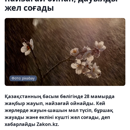
жел соғады
Фото: pixabay
Қазақстанның басым бөлігінде 28 мамырда
жаңбыр жауып, найзағай ойнайды. Кей
жерлерде жауын-шашын мол түсіп, бұршақ
жауады және екпіні күшті жел соғады, деп
хабарлайды Zakon.kz.