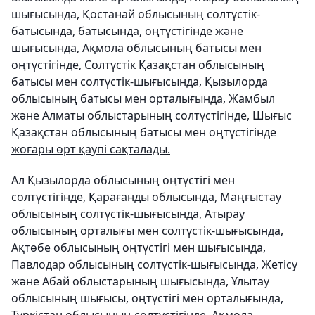
шығысында, Қостанай облысының солтүстік-
батысында, батысында, оңтүстігінде және
шығысында, Ақмола облысының батысы мен
оңтүстігінде, Солтүстік Қазақстан облысының
батысы мен солтүстік-шығысында, Қызылорда
облысының батысы мен орталығында, Жамбыл
және Алматы облыстарының солтүстігінде, Шығыс
Қазақстан облысының батысы мен оңтүстігінде
жоғары өрт қаупі сақталады.
Ал Қызылорда облысының оңтүстігі мен
солтүстігінде, Қарағанды облысында, Маңғыстау
облысының солтүстік-шығысында, Атырау
облысының орталығы мен солтүстік-шығысында,
Ақтөбе облысының оңтүстігі мен шығысында,
Павлодар облысының солтүстік-шығысында, Жетісу
және Абай облыстарының шығысында, Ұлытау
облысының шығысы, оңтүстігі мен орталығында,