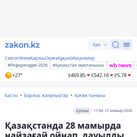
Қаз
Саясат
Әлем
Қаржы
Оқиға
Құқық
Мақалалар
#Референдум-2026
#Қазақстан мақтанышы
+27°
$
469.85
€
542.16
₽
5.78
Басты
Барлық жаңалықтар
Қоғам тынысы
Қоғам
17:44, 27 мамыр 2026
Қазақстанда 28 мамырда
найзағай ойнап, дауылды