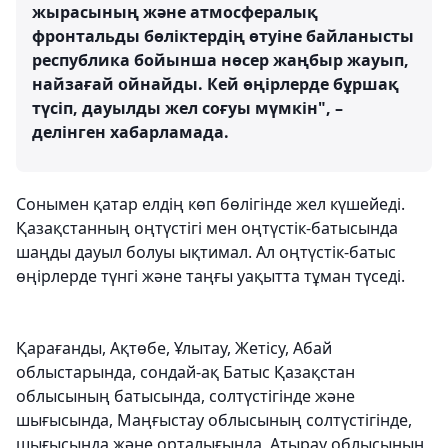
жырасының және атмосфералық
фронтальды бөліктердің өтуіне байланысты
республика бойынша нөсер жаңбыр жауып,
найзағай ойнайды. Кей өңірлерде бұршақ
түсіп, дауылды жел соғуы мүмкін", –
делінген хабарламада.
Сонымен қатар елдің көп бөлігінде жел күшейеді.
Қазақстанның оңтүстігі мен оңтүстік-батысында
шаңды дауыл болуы ықтимал. Ал оңтүстік-батыс
өңірлерде түнгі және таңғы уақытта тұман түседі.
Қарағанды, Ақтөбе, Ұлытау, Жетісу, Абай
облыстарында, сондай-ақ Батыс Қазақстан
облысының батысында, солтүстігінде және
шығысында, Маңғыстау облысының солтүстігінде,
шығысында және орталығында, Атырау облысының