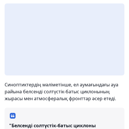
Синоптиктердің мәліметінше, ел аумағындағы ауа
райына белсенді солтүстік-батыс циклонының
жырасы мен атмосфералық фронттар әсер етеді.
"Белсенді солтүстік-батыс циклоны