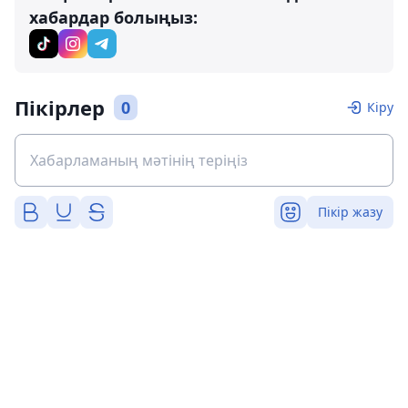
хабардар болыңыз:
Пікірлер
0
Кіру
Пікір жазу