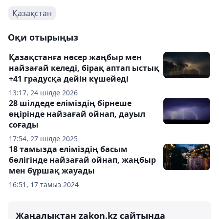
Қазақстан
Оқи отырыңыз
Қазақстанға нөсер жаңбыр мен
найзағай келеді, бірақ аптап ыстық
+41 градусқа дейін күшейеді
13:17, 24 шілде 2026
28 шілдеде еліміздің бірнеше
өңірінде найзағай ойнап, дауыл
соғады
17:54, 27 шілде 2025
18 тамызда еліміздің басым
бөлігінде найзағай ойнап, жаңбыр
мен бұршақ жауады
16:51, 17 тамыз 2024
Жаңалықтан zakon.kz сайтында