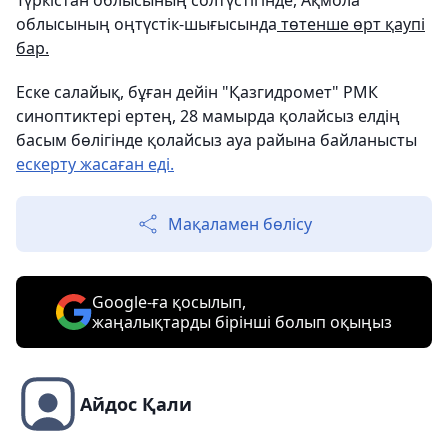
Түркістан облысының солтүстігінде, Ақмола
облысының оңтүстік-шығысында
төтенше өрт қаупі
бар.
Еске салайық, бұған дейін "Қазгидромет" РМК
синоптиктері ертең, 28 мамырда қолайсыз елдің
басым бөлігінде қолайсыз ауа райына байланысты
ескерту жасаған еді.
Мақаламен бөлісу
Google-ға қосылып,
жаңалықтарды бірінші болып оқыңыз
Айдос Қали