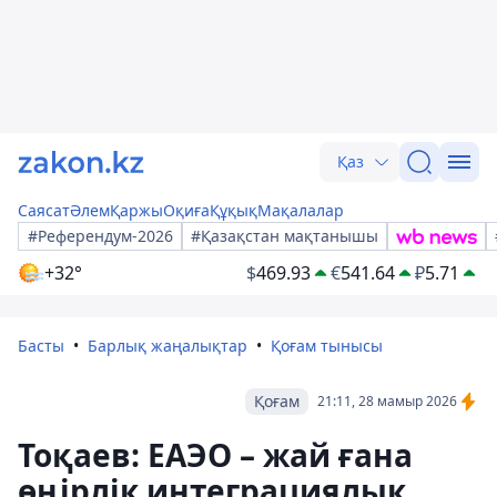
Қаз
Саясат
Әлем
Қаржы
Оқиға
Құқық
Мақалалар
#Референдум-2026
#Қазақстан мақтанышы
+32°
$
469.93
€
541.64
₽
5.71
Басты
Барлық жаңалықтар
Қоғам тынысы
Қоғам
21:11, 28 мамыр 2026
Тоқаев: ЕАЭО – жай ғана
өңірлік интеграциялық