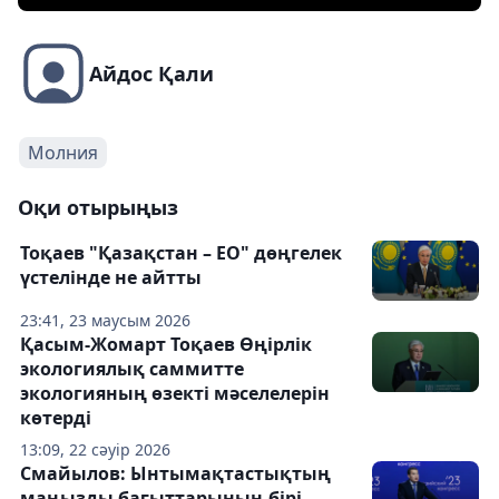
Айдос Қали
Молния
Оқи отырыңыз
Тоқаев "Қазақстан – ЕО" дөңгелек
үстелінде не айтты
23:41, 23 маусым 2026
Қасым-Жомарт Тоқаев Өңірлік
экологиялық саммитте
экологияның өзекті мәселелерін
көтерді
13:09, 22 сәуір 2026
Смайылов: Ынтымақтастықтың
маңызды бағыттарының бірі –