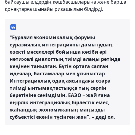
байқаушы елдердің көшбасшыларына және барша
қонақтарға шынайы ризашылын білдірді.
"Еуразия экономикалық форумы
еуразиялық интеграцияны дамытудың
өзекті мәселелері бойынша кәсіби әрі
нәтижелі диалогтың тиімді алаңы ретінде
кеңінен танылған. Бүгін ортаға салған
идеялар, бастамалар мен ұсыныстар
Интеграциялық одақ аясындағы өзара
тиімді ынтымақтастыққа тың серпін
беретініне сенімдімін. ЕАЭО – жай ғана
өңірлік интеграциялық бірлестік емес,
жаһандық экономиканың маңызды
субъектісі екенін түсінген жөн", – деді ол.