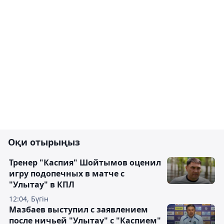
Оқи отырыңыз
Тренер "Каспия" Шойтымов оценил
игру подопечных в матче с
"Улытау" в КПЛ
12:04, Бүгін
Мазбаев выступил с заявлением
после ничьей "Улытау" с "Каспием"