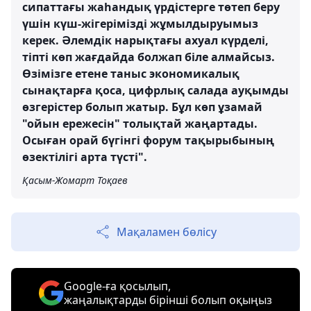
сипаттағы жаһандық үрдістерге төтеп беру
үшін күш-жігерімізді жұмылдыруымыз
керек. Әлемдік нарықтағы ахуал күрделі,
тіпті көп жағдайда болжап біле алмайсыз.
Өзімізге етене таныс экономикалық
сынақтарға қоса, цифрлық салада ауқымды
өзгерістер болып жатыр. Бұл көп ұзамай
"ойын ережесін" толықтай жаңартады.
Осыған орай бүгінгі форум тақырыбының
өзектілігі арта түсті".
Қасым-Жомарт Тоқаев
Мақаламен бөлісу
Google-ға қосылып,
жаңалықтарды бірінші болып оқыңыз