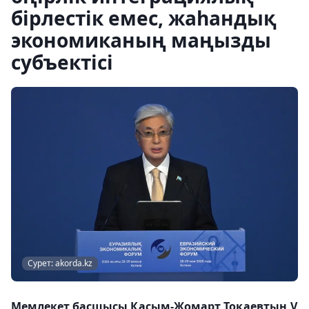
бірлестік емес, жаһандық
экономиканың маңызды
субъектісі
Сурет: akorda.kz
Мемлекет басшысы Қасым-Жомарт Тоқаевтың V