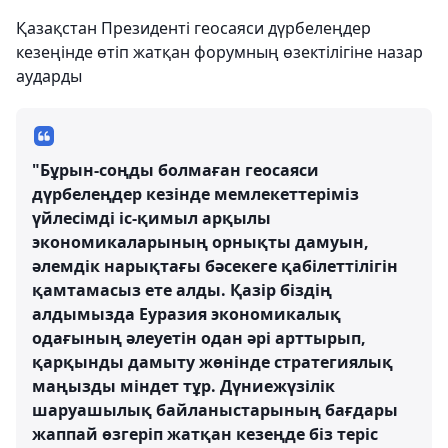
Қазақстан Президенті геосаяси дүрбелеңдер
кезеңінде өтіп жатқан форумның өзектілігіне назар
аударды
"Бұрын-соңды болмаған геосаяси
дүрбелеңдер кезінде мемлекеттеріміз
үйлесімді іс-қимыл арқылы
экономикаларының орнықты дамуын,
әлемдік нарықтағы бәсекеге қабілеттілігін
қамтамасыз ете алды. Қазір біздің
алдымызда Еуразия экономикалық
одағының әлеуетін одан әрі арттырып,
қарқынды дамыту жөнінде стратегиялық
маңызды міндет тұр. Дүниежүзілік
шаруашылық байланыстарының бағдары
жаппай өзгеріп жатқан кезеңде біз теріс