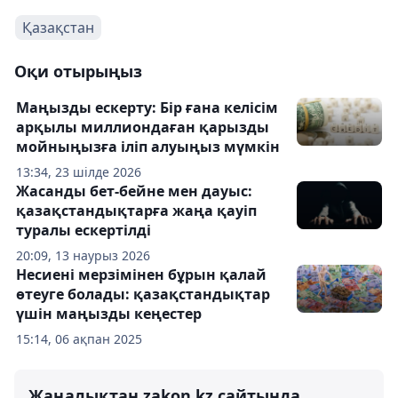
Қазақстан
Оқи отырыңыз
Маңызды ескерту: Бір ғана келісім
арқылы миллиондаған қарызды
мойныңызға іліп алуыңыз мүмкін
13:34, 23 шілде 2026
Жасанды бет-бейне мен дауыс:
қазақстандықтарға жаңа қауіп
туралы ескертілді
20:09, 13 наурыз 2026
Несиені мерзімінен бұрын қалай
өтеуге болады: қазақстандықтар
үшін маңызды кеңестер
15:14, 06 ақпан 2025
Жаңалықтан zakon.kz сайтында