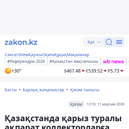
Қаз
Саясат
Әлем
Қаржы
Оқиға
Құқық
Мақалалар
#Референдум-2026
#Қазақстан мақтанышы
+30°
$
467.48
€
539.52
₽
5.73
Басты
Барлық жаңалықтар
Қоғам тынысы
Қоғам
12:10, 11 маусым 2026
Қазақстанда қарыз туралы
ақпарат коллекторларға