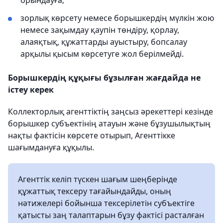
орындауға;
зорлық көрсету немесе борышкердің мүлкін жою
немесе зақымдау қаупін төндіру, қорлау,
алаяқтық, құжаттарды ауыстыру, бопсалау
арқылы қысым көрсетуге жол берілмейді.
Борышкердің құқығы бұзылған жағдайда не
істеу керек
Коллекторлық агенттіктің заңсыз әрекеттері кезінде
борышкер субъектінің атауын және бұзушылықтың
нақты фактісін көрсете отырып, Агенттікке
шағымдануға құқылы.
Агенттік келіп түскен шағым шеңберінде
құжаттық тексеру тағайындайды, оның
нәтижелері бойынша тексерілетін субъектіге
қатысты заң талаптарын бұзу фактісі расталған