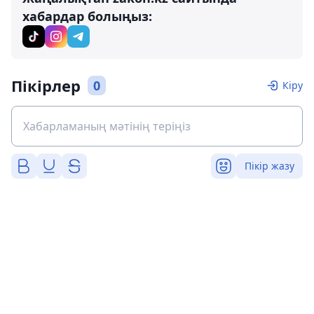
хабардар болыңыз:
Пікірлер
0
Кіру
Пікір жазу