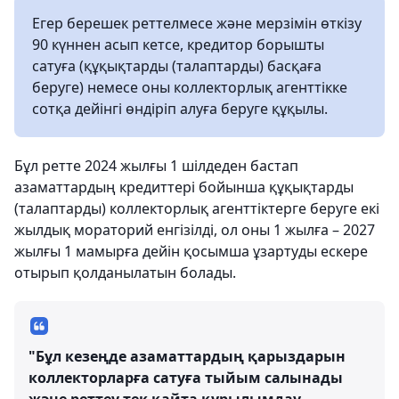
Егер берешек реттелмесе және мерзімін өткізу
90 күннен асып кетсе, кредитор борышты
сатуға (құқықтарды (талаптарды) басқаға
беруге) немесе оны коллекторлық агенттікке
сотқа дейінгі өндіріп алуға беруге құқылы.
Бұл ретте 2024 жылғы 1 шілдеден бастап
азаматтардың кредиттері бойынша құқықтарды
(талаптарды) коллекторлық агенттіктерге беруге екі
жылдық мораторий енгізілді, ол оны 1 жылға – 2027
жылғы 1 мамырға дейін қосымша ұзартуды ескере
отырып қолданылатын болады.
"Бұл кезеңде азаматтардың қарыздарын
коллекторларға сатуға тыйым салынады