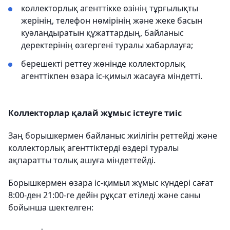
коллекторлық агенттікке өзінің тұрғылықты
жерінің, телефон нөмірінің және жеке басын
куәландыратын құжаттардың, байланыс
деректерінің өзгергені туралы хабарлауға;
берешекті реттеу жөнінде коллекторлық
агенттікпен өзара іс-қимыл жасауға міндетті.
Коллекторлар қалай жұмыс істеуге тиіс
Заң борышкермен байланыс жиілігін реттейді және
коллекторлық агенттіктерді өздері туралы
ақпаратты толық ашуға міндеттейді.
Борышкермен өзара іс-қимыл жұмыс күндері сағат
8:00-ден 21:00-ге дейін рұқсат етіледі және саны
бойынша шектелген: