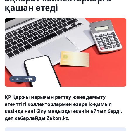
қашан өтеді
Фото: freepik
ҚР Қаржы нарығын реттеу және дамыту
агенттігі коллекторлармен өзара іс-қимыл
кезінде нені білу маңызды екенін айтып берді,
деп хабарлайды Zakon.kz.