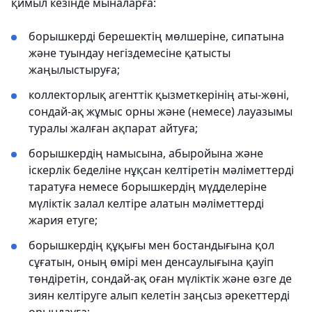
қимыл кезінде мыналарға:
борышкерді берешектің мөлшеріне, сипатына
және туындау негіздемесіне қатысты
жаңылыстыруға;
коллекторлық агенттік қызметкерінің аты-жөні,
сондай-ақ жұмыс орны және (немесе) лауазымы
туралы жалған ақпарат айтуға;
борышкердің намысына, абыройына және
іскерлік беделіне нұқсан келтіретін мәліметтерді
таратуға немесе борышкердің мүдделеріне
мүліктік залал келтіре алатын мәліметтерді
жария етуге;
борышкердің құқығы мен бостандығына қол
сұғатын, оның өмірі мен денсаулығына қауіп
төндіретін, сондай-ақ оған мүліктік және өзге де
зиян келтіруге алып келетін заңсыз әрекеттерді