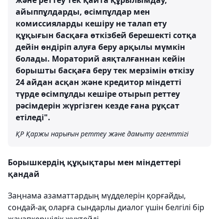
және реттеу тек қайта құрылымдау,
айыппұлдарды, өсімпұлдар мен
комиссияларды кешіру не талап ету
құқығын басқаға өткізбей берешекті сотқа
дейін өндіріп алуға беру арқылы мүмкін
болады. Мораторий аяқталғаннан кейін
борышты басқаға беру тек мерзімін өткізу
24 айдан асқан және кредитор міндетті
түрде өсімпұлды кешіре отырып реттеу
рәсімдерін жүргізген кезде ғана рұқсат
етіледі".
ҚР Қаржы нарығын реттеу және дамыту агенттігі
Борышкердің құқықтары мен міндеттері
қандай
Заңнама азаматтардың мүдделерін қорғайды,
сондай-ақ оларға сындарлы диалог үшін белгілі бір