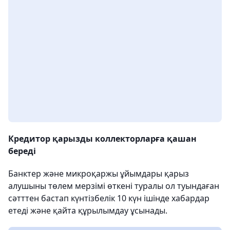
Кредитор қарызды коллекторларға қашан
береді
Банктер және микроқаржы ұйымдары қарыз
алушыны төлем мерзімі өткені туралы ол туындаған
сәтттен бастап күнтізбелік 10 күн ішінде хабардар
етеді және қайта құрылымдау ұсынады.