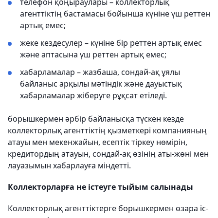
телефон қоңыраулары – коллекторлық
агенттіктің бастамасы бойынша күніне үш реттен
артық емес;
жеке кездесулер – күніне бір реттен артық емес
және аптасына үш реттен артық емес;
хабарламалар – жазбаша, сондай-ақ ұялы
байланыс арқылы мәтіндік және дауыстық
хабарламалар жіберуге рұқсат етіледі.
борышкермен әрбiр байланысқа түскен кезде
коллекторлық агенттiктiң қызметкерi компанияның
атауы мен мекенжайын, есептiк тiркеу нөмiрiн,
кредитордың атауын, сондай-ақ өзiнiң аты-жөнi мен
лауазымын хабарлауға мiндеттi.
Коллекторларға не істеуге тыйым салынады
Коллекторлық агенттіктерге борышкермен өзара іс-