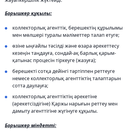
жауапкершілік жүктейді.
Борышкер құқылы:
коллекторлық агенттік, берешектің құрылымы
мен мөлшері туралы мәліметтер талап етуге;
өзіне ыңғайлы тәсілді және өзара әрекеттесу
кезеңін таңдауға, сондай-ақ барлық қарым-
қатынас процесін тіркеуге (жазуға);
берешекті сотқа дейінгі тәртіппен реттеуге
немесе коллекторлық агенттіктің талаптарын
сотта даулауға;
коллекторлық агенттіктің әрекетіне
(әрекетсіздігіне) Қаржы нарығын реттеу мен
дамыту агенттігіне жүгінуге құқылы.
Борышкер міндетті: