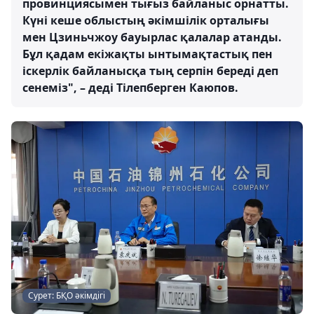
провинциясымен тығыз байланыс орнатты.
Күні кеше облыстың әкімшілік орталығы
мен Цзиньчжоу бауырлас қалалар атанды.
Бұл қадам екіжақты ынтымақтастық пен
іскерлік байланысқа тың серпін береді деп
сенеміз", – деді Тілепберген Каюпов.
Сурет: БҚО әкімдігі