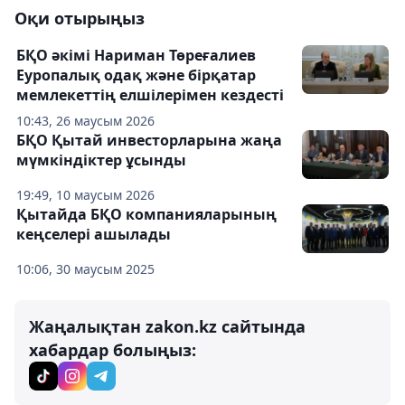
Оқи отырыңыз
БҚО әкімі Нариман Төреғалиев
Еуропалық одақ және бірқатар
мемлекеттің елшілерімен кездесті
10:43, 26 маусым 2026
БҚО Қытай инвесторларына жаңа
мүмкіндіктер ұсынды
19:49, 10 маусым 2026
Қытайда БҚО компанияларының
кеңселері ашылады
10:06, 30 маусым 2025
Жаңалықтан zakon.kz сайтында
хабардар болыңыз: