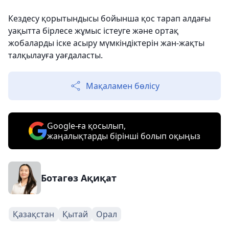
Кездесу қорытындысы бойынша қос тарап алдағы
уақытта бірлесе жұмыс істеуге және ортақ
жобаларды іске асыру мүмкіндіктерін жан-жақты
талқылауға уағдаласты.
Мақаламен бөлісу
Google-ға қосылып,
жаңалықтарды бірінші болып оқыңыз
Ботагөз Ақиқат
Қазақстан
Қытай
Орал