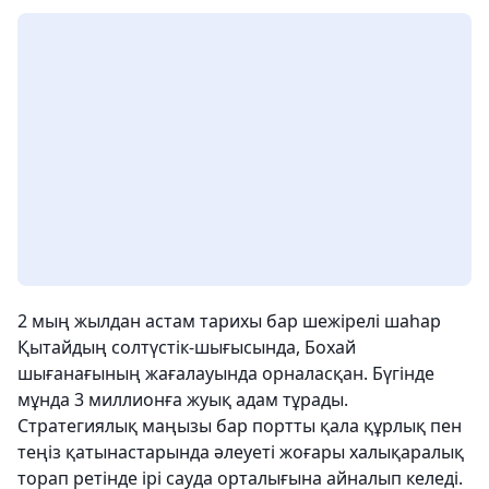
2 мың жылдан астам тарихы бар шежірелі шаһар
Қытайдың солтүстік-шығысында, Бохай
шығанағының жағалауында орналасқан. Бүгінде
мұнда 3 миллионға жуық адам тұрады.
Стратегиялық маңызы бар портты қала құрлық пен
теңіз қатынастарында әлеуеті жоғары халықаралық
торап ретінде ірі сауда орталығына айналып келеді.