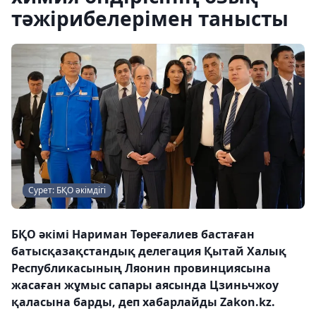
тәжірибелерімен танысты
Сурет: БҚО әкімдігі
БҚО әкімі Нариман Төреғалиев бастаған
батысқазақстандық делегация Қытай Халық
Республикасының Ляонин провинциясына
жасаған жұмыс сапары аясында Цзиньчжоу
қаласына барды, деп хабарлайды Zakon.kz.