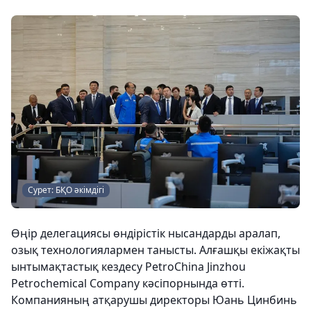
Сурет: БҚО әкімдігі
Өңір делегациясы өндірістік нысандарды аралап,
озық технологиялармен танысты. Алғашқы екіжақты
ынтымақтастық кездесу PetroChina Jinzhou
Petrochemical Company кәсіпорнында өтті.
Компанияның атқарушы директоры Юань Цинбинь