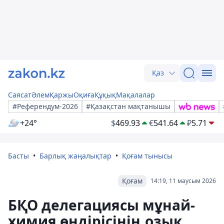
Қаз
Саясат
Әлем
Қаржы
Оқиға
Құқық
Мақалалар
#Референдум-2026
#Қазақстан мақтанышы
+24°
$
469.93
€
541.64
₽
5.71
Басты
Барлық жаңалықтар
Қоғам тынысы
Қоғам
14:19, 11 маусым 2026
БҚО делегациясы мұнай-
химия өндірісінің озық