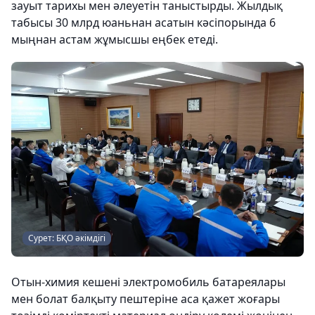
зауыт тарихы мен әлеуетін таныстырды. Жылдық
табысы 30 млрд юаньнан асатын кәсіпорында 6
мыңнан астам жұмысшы еңбек етеді.
Сурет: БҚО әкімдігі
Отын-химия кешені электромобиль батареялары
мен болат балқыту пештеріне аса қажет жоғары