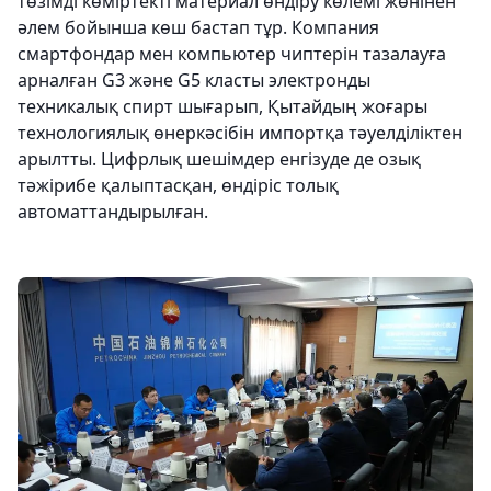
төзімді көміртекті материал өндіру көлемі жөнінен
әлем бойынша көш бастап тұр. Компания
смартфондар мен компьютер чиптерін тазалауға
арналған G3 және G5 класты электронды
техникалық спирт шығарып, Қытайдың жоғары
технологиялық өнеркәсібін импортқа тәуелділіктен
арылтты. Цифрлық шешімдер енгізуде де озық
тәжірибе қалыптасқан, өндіріс толық
автоматтандырылған.