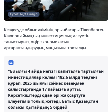
Сурет: БҚО әкімдігі
Кездесуде облыс әкімінің орынбасары Тілепберген
Каюпов аймақтың инвестициялық әлеуетін
таныстырып, өңір экономикасын
әртараптандырудың маңызына тоқталды.
"Биылғы 4 айда негізгі капиталға тартылған
инвестициялар көлемі 182,6 млрд теңгені
құрап, 2025 жылғы сәйкес кезеңмен
салыстырғанда 17 пайызға артты.
Көрсеткіштерді одан әрі жақсартуға
әлеуетіміз толық жетеді. Батыс Қазақстан
облысы Қытайдың 5 бірдей