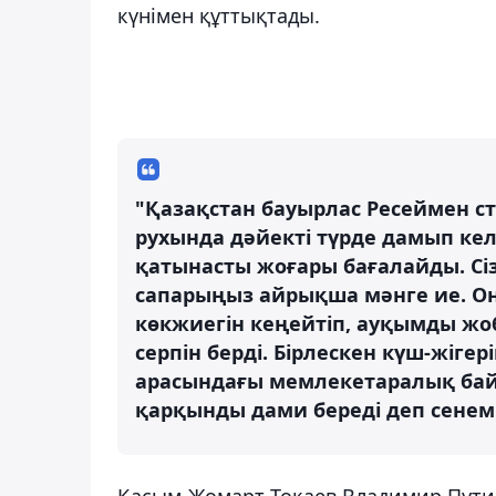
күнімен құттықтады.
"Қазақстан бауырлас Ресеймен ст
рухында дәйекті түрде дамып кел
қатынасты жоғары бағалайды. Сі
сапарыңыз айрықша мәнге ие. О
көкжиегін кеңейтіп, ауқымды жо
серпін берді. Бірлескен күш-жіге
арасындағы мемлекетаралық бай
қарқынды дами береді деп сенемі
Қасым-Жомарт Тоқаев Владимир Путин