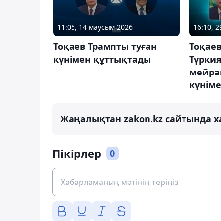
11:05, 14 маусым 2026
16:10, 2
Тоқаев Трампты туған
Тоқаев
күнімен құттықтады
Түрки
мейра
күнім
Жаңалықтан zakon.kz сайтында х
Пікірлер
0