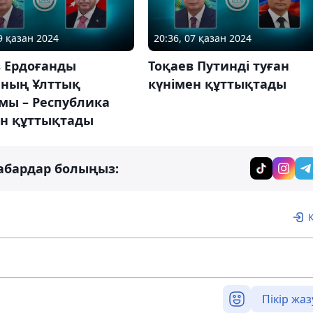
9 қазан 2024
20:36, 07 қазан 2024
 Ердоғанды​​
Тоқаев Путинді туған
яның Ұлттық
күнімен құттықтады
мы – Республика
ен құттықтады
абардар болыңыз:
Пікір жаз