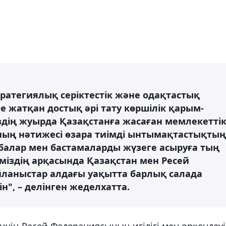
ратегиялық серіктестік және одақтастық
е жатқан достық әрі тату көршілік қарым-
здің жуырда Қазақстанға жасаған мемлекетті
ның нәтижесі өзара тиімді ынтымақтастықтың
балар мен бастамаларды жүзеге асыруға тың
ріміздің арқасында Қазақстан мен Ресей
ланыстар алдағы уақытта барлық салада
н", – делінген жеделхатта.
нің Ресей Федерациясының игілігі мен өркендеуі