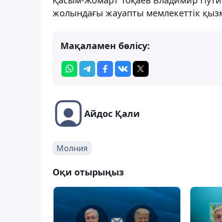
жолындағы жауапты мемлекеттік қызме
Мақаламен бөлісу:
Айдос Қали
Молния
Оқи отырыңыз