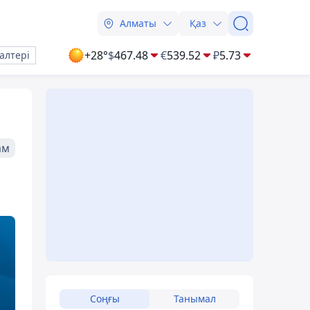
Алматы
Қаз
+28°
$
467.48
€
539.52
₽
5.73
алтері
ам
Соңғы
Танымал