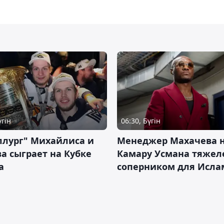
үгін
06:30, Бүгін
ллург" Михайлиса и
Менеджер Махачева 
а сыграет на Кубке
Камару Усмана тяже
а
соперником для Исла