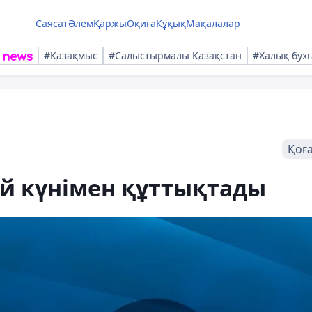
Саясат
Әлем
Қаржы
Оқиға
Құқық
Мақалалар
#Қазақмыс
#Салыстырмалы Қазақстан
#Халық бухг
Қоғ
ей күнімен құттықтады