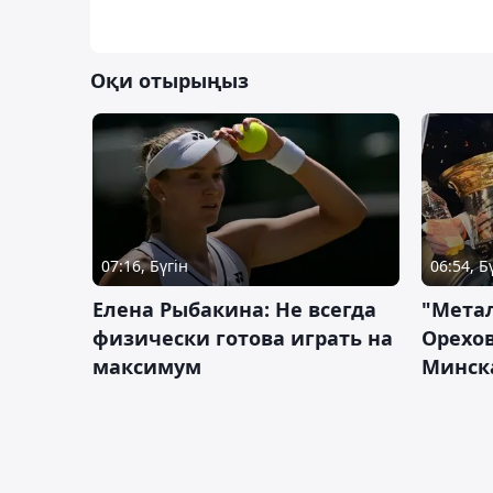
Оқи отырыңыз
07:16, Бүгін
06:54, Б
Елена Рыбакина: Не всегда
"Мета
физически готова играть на
Орехов
максимум
Минск