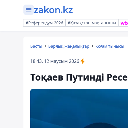
#Референдум-2026
#Қазақстан мақтанышы
Басты
Барлық жаңалықтар
Қоғам тынысы
18:43, 12 маусым 2026
Тоқаев Путинді Рес