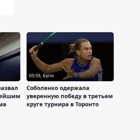
05:59, Бүгін
назвал
Соболенко одержала
лейшим
уверенную победу в третьем
ма
круге турнира в Торонто