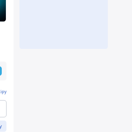
Кіру
у