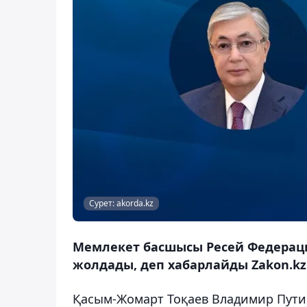
Сурет: akorda.kz
Мемлекет басшысы Ресей Федерац
жолдады, деп хабарлайды Zakon.kz
Қасым-Жомарт Тоқаев Владимир Путинд