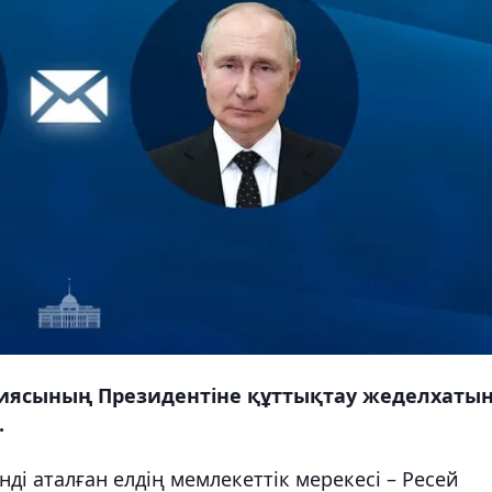
иясының Президентіне құттықтау жеделхаты
.
і аталған елдің мемлекеттік мерекесі – Ресей