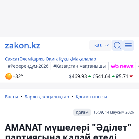
Қаз
Саясат
Әлем
Қаржы
Оқиға
Құқық
Мақалалар
#Референдум-2026
#Қазақстан мақтанышы
+32°
$
469.93
€
541.64
₽
5.71
Басты
Барлық жаңалықтар
Қоғам тынысы
Қоғам
15:39, 14 маусым 2026
AMANAT мүшелері "Әділет"
партиясына қалай өтеді