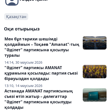
Қазақстан
Оқи отырыңыз
Мен бұл тарихи шешімді
қолдаймын – Тоқаев "Amanat"-тың
"Әділет" партиясына қосылуы
туралы
14:14, 30 маусым 2026
"Әділет" партиясы AMANAT
құрамына қосылады: партия съезі
бірауыздан қолдады
13:10, 14 маусым 2026
Астанада AMANAT партиясының
съезі өтіп жатыр – делегаттар
"Әділет" партиясына қосылуды
қолдады