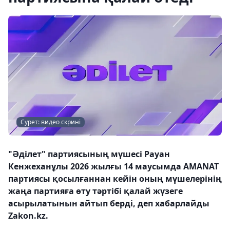
Сурет: видео скрині
"Әділет" партиясының мүшесі Рауан
Кенжеханұлы 2026 жылғы 14 маусымда AMANAT
партиясы қосылғаннан кейін оның мүшелерінің
жаңа партияға өту тәртібі қалай жүзеге
асырылатынын айтып берді, деп хабарлайды
Zakon.kz.