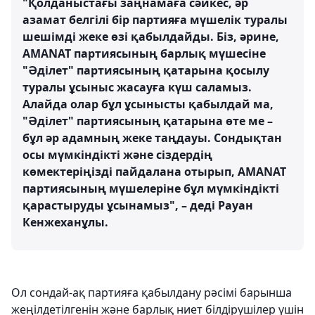
"Қолданыстағы заңнамаға сәйкес, әр
азамат белгілі бір партияға мүшелік туралы
шешімді жеке өзі қабылдайды. Біз, әрине,
AMANAT партиясының барлық мүшесіне
"Әділет" партиясының қатарына қосылу
туралы ұсыныс жасауға күш саламыз.
Алайда олар бұл ұсынысты қабылдай ма,
"Әділет" партиясының қатарына өте ме –
бұл әр адамның жеке таңдауы. Сондықтан
осы мүмкіндікті және сіздердің
көмектеріңізді пайдалана отырып, AMANAT
партиясының мүшелеріне бұл мүмкіндікті
қарастыруды ұсынамыз", – деді Рауан
Кенжеханұлы.
Ол сондай-ақ партияға қабылдану рәсімі барынша
жеңілдетілгенін және барлық ниет білдірушілер үшін