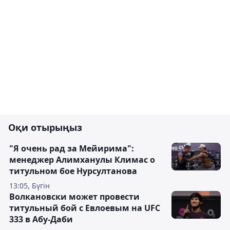
Оқи отырыңыз
"Я очень рад за Мейирима":
менеджер Алимханулы Климас о
титульном бое Нурсултанова
13:05, Бүгін
Волкановски может провести
титульный бой с Евлоевым на UFC
333 в Абу-Даби