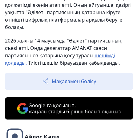
қолжетімді екенін атап өтті. Оның айтуынша, қазіргі
уақытта "Әділет" партиясының қатарына кіруге
өтінішті цифрлық платформалар арқылы беруге
болады.
2026 жылғы 14 маусымда "Әділет" партиясының
съезі өтті. Онда делегаттар AMANAT саяси
партиясын өз қатарына қосу туралы
шешімді
қолдады.
Тиісті шешім бірауыздан қабылданды.
Мақаламен бөлісу
Google-ға қосылып,
жаңалықтарды бірінші болып оқыңыз
Айдос Қали