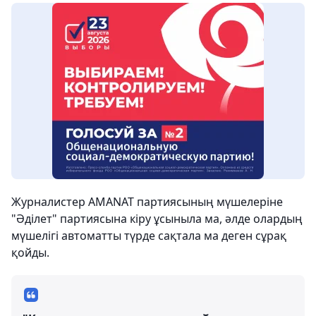
Журналистер AMANAT партиясының мүшелеріне
"Әділет" партиясына кіру ұсыныла ма, әлде олардың
мүшелігі автоматты түрде сақтала ма деген сұрақ
қойды.