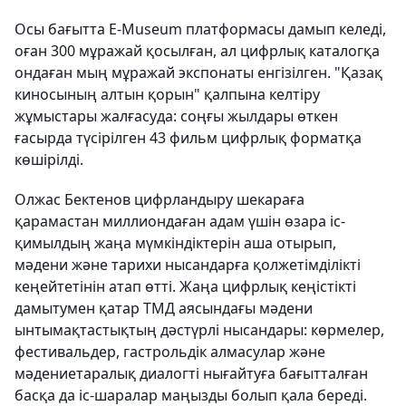
Осы бағытта E-Museum платформасы дамып келеді,
оған 300 мұражай қосылған, ал цифрлық каталогқа
ондаған мың мұражай экспонаты енгізілген. "Қазақ
киносының алтын қорын" қалпына келтіру
жұмыстары жалғасуда: соңғы жылдары өткен
ғасырда түсірілген 43 фильм цифрлық форматқа
көшірілді.
Олжас Бектенов цифрландыру шекараға
қарамастан миллиондаған адам үшін өзара іс-
қимылдың жаңа мүмкіндіктерін аша отырып,
мәдени және тарихи нысандарға қолжетімділікті
кеңейтетінін атап өтті. Жаңа цифрлық кеңістікті
дамытумен қатар ТМД аясындағы мәдени
ынтымақтастықтың дәстүрлі нысандары: көрмелер,
фестивальдер, гастрольдік алмасулар және
мәдениетаралық диалогті нығайтуға бағытталған
басқа да іс-шаралар маңызды болып қала береді.