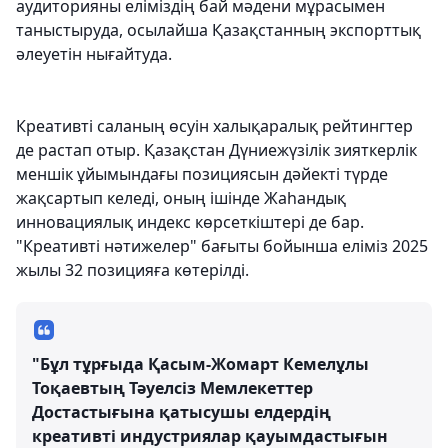
аудиторияны еліміздің бай мәдени мұрасымен
таныстыруда, осылайша Қазақстанның экспорттық
әлеуетін нығайтуда.
Креативті саланың өсуін халықаралық рейтингтер
де растап отыр. Қазақстан Дүниежүзілік зияткерлік
меншік ұйымындағы позициясын дәйекті түрде
жақсартып келеді, оның ішінде Жаһандық
инновациялық индекс көрсеткіштері де бар.
"Креативті нәтижелер" бағыты бойынша еліміз 2025
жылы 32 позицияға көтерілді.
"Бұл тұрғыда Қасым-Жомарт Кемелұлы
Тоқаевтың Тәуелсіз Мемлекеттер
Достастығына қатысушы елдердің
креативті индустриялар қауымдастығын