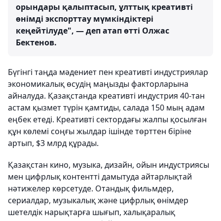
орындары қалыптасып, ұлттық креативті
өнімді экспорттау мүмкіндіктері
кеңейтілуде", — деп атап өтті Олжас
Бектенов.
Бүгінгі таңда мәдениет пен креативті индустриялар
экономикалық өсудің маңызды факторларына
айналуда. Қазақстанда креативті индустрия 40-тан
астам қызмет түрін қамтиды, салада 150 мың адам
еңбек етеді. Креативті сектордағы жалпы қосылған
құн көлемі соңғы жылдар ішінде төрттен біріне
артып, $3 млрд құрады.
Қазақстан кино, музыка, дизайн, ойын индустриясы
мен цифрлық контентті дамытуда айтарлықтай
нәтижелер көрсетуде. Отандық фильмдер,
сериалдар, музыкалық және цифрлық өнімдер
шетелдік нарықтарға шығып, халықаралық