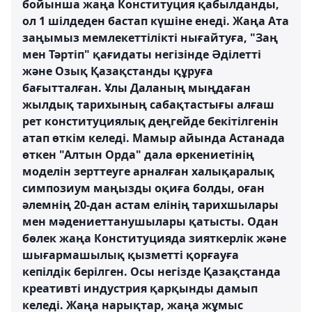
бойынша жаңа Конституция қабылданды,
ол 1 шілдеден бастап күшіне енеді. Жаңа Ата
заңымыз мемлекеттілікті нығайтуға, "Заң
мен Тәртіп" қағидаты негізінде Әділетті
және Озық Қазақстанды құруға
бағытталған. Ұлы Даланың мыңдаған
жылдық тарихының сабақтастығы алғаш
рет конституциялық деңгейде бекітілгенін
атап өткім келеді. Мамыр айында Астанада
өткен "Алтын Орда" дала өркениетінің
моделін зерттеуге арналған халықаралық
симпозиум маңызды оқиға болды, оған
әлемнің 20-дан астам елінің тарихшылары
мен мәдениеттанушылары қатысты. Одан
бөлек жаңа Конституцияда зияткерлік және
шығармашылық қызметті қорғауға
кепілдік берілген. Осы негізде Қазақстанда
креативті индустрия қарқынды дамып
келеді. Жаңа нарықтар, жаңа жұмыс