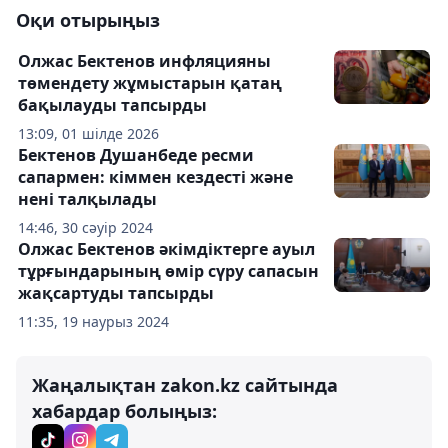
Оқи отырыңыз
Олжас Бектенов инфляцияны
төмендету жұмыстарын қатаң
бақылауды тапсырды
13:09, 01 шілде 2026
Бектенов Душанбеде ресми
сапармен: кіммен кездесті және
нені талқылады
14:46, 30 сәуір 2024
Олжас Бектенов әкімдіктерге ауыл
тұрғындарының өмір сүру сапасын
жақсартуды тапсырды
11:35, 19 наурыз 2024
Жаңалықтан zakon.kz сайтында
хабардар болыңыз: