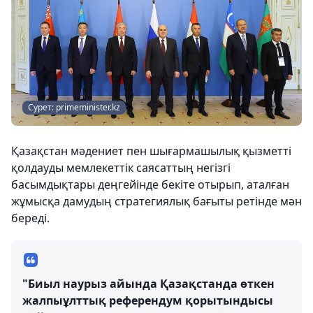
Сурет: primeminister.kz
Қазақстан мәдениет пен шығармашылық қызметті
қолдауды мемлекеттік саясаттың негізгі
басымдықтары деңгейінде бекіте отырып, аталған
жұмысқа дамудың стратегиялық бағыты ретінде мән
береді.
"Биыл наурыз айында Қазақстанда өткен
жалпыұлттық референдум қорытындысы