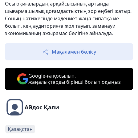
Осы оқиғалардың әрқайсысының артында
шығармашылық қоғамдастықтың зор еңбегі жатыр.
Соның нәтижесінде мәдениет жаңа сипатқа ие
болып, кең аудиторияға жол тауып, заманауи
экономиканың ажырамас бөлігіне айналуда.
Мақаламен бөлісу
Google-ға қосылып,
жаңалықтарды бірінші болып оқыңыз
Айдос Қали
Қазақстан