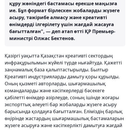
құру жөніндегі бастамасы ерекше маңызға
ие. Бұл формат бірлескен жобаларды жүзеге
асыру, тәжірибе алмасу және креативті
өнімдерді ілгерілету үшін жағдай жасауға
бағытталған", — деп атап өтті ҚР Премьер-
министрі Олжас Бектенов.
Қазіргі уақытта Қазақстан креативті сектордың
инфрақұрылымын жүйелі түрде нығайтуда. Қажетті
заңнамалық база қалыптастырылды. Былтыр
Креативті индустрияларды дамыту қоры құрылды.
Оның қызметі авторларды, шығармашылық
командаларды және кәсіпкерлерді бәсекеге
қабілетті өнімдер әзірлеуде, соның ішінде жоғары
экспорттық әлеуеті бар жобаларды жүзеге асыру
барысында қолдауға бағытталған. Еліміздің барлық
өңірінде жастардың шығармашылық бастамаларын
жүзеге асыруға және кәсіпкерлікті дамытуға жағдай