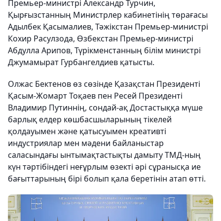
Премьер-министрі Александр Турчин,
Қырғызстанның Министрлер кабинетінің төрағасы
Адылбек Қасымалиев, Тәжікстан Премьер-министрі
Кохир Расулзода, Өзбекстан Премьер-министрі
Абдулла Арипов, Түрікменстанның білім министрі
Джумамырат Гурбангелдиев қатысты.
Олжас Бектенов өз сөзінде Қазақстан Президенті
Қасым-Жомарт Тоқаев пен Ресей Президенті
Владимир Путиннің, сондай-ақ Достастыққа мүше
барлық елдер көшбасшыларының тікелей
қолдауымен және қатысуымен креативті
индустриялар мен мәдени байланыстар
саласындағы ынтымақтастықты дамыту ТМД-ның
күн тәртібіндегі неғұрлым өзекті әрі сұранысқа ие
бағыттарының бірі болып қала беретінін атап өтті.