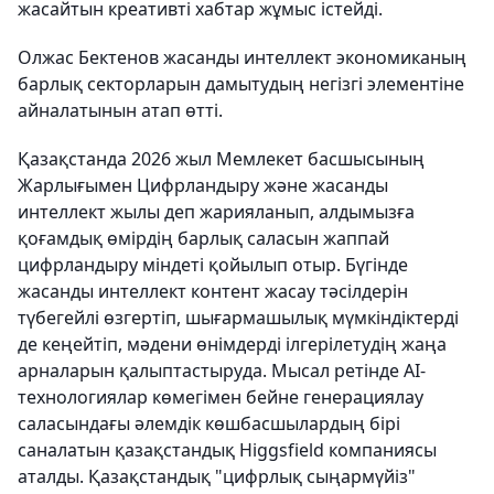
жасайтын креативті хабтар жұмыс істейді.
Олжас Бектенов жасанды интеллект экономиканың
барлық секторларын дамытудың негізгі элементіне
айналатынын атап өтті.
Қазақстанда 2026 жыл Мемлекет басшысының
Жарлығымен Цифрландыру және жасанды
интеллект жылы деп жарияланып, алдымызға
қоғамдық өмірдің барлық саласын жаппай
цифрландыру міндеті қойылып отыр. Бүгінде
жасанды интеллект контент жасау тәсілдерін
түбегейлі өзгертіп, шығармашылық мүмкіндіктерді
де кеңейтіп, мәдени өнімдерді ілгерілетудің жаңа
арналарын қалыптастыруда. Мысал ретінде AI-
технологиялар көмегімен бейне генерациялау
саласындағы әлемдік көшбасшылардың бірі
саналатын қазақстандық Higgsfield компаниясы
аталды. Қазақстандық "цифрлық сыңармүйіз"