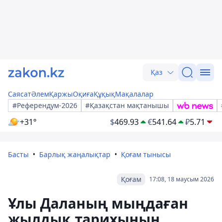
Қаз
Саясат
Әлем
Қаржы
Оқиға
Құқық
Мақалалар
#Референдум-2026
#Қазақстан мақтанышы
+31°
$
469.93
€
541.64
₽
5.71
Басты
Барлық жаңалықтар
Қоғам тынысы
Қоғам
17:08, 18 маусым 2026
Ұлы Даланың мыңдаған
жылдық тарихының