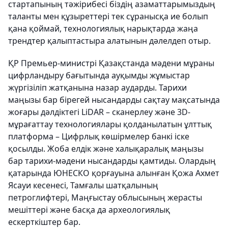
стартапының тәжірибесі біздің азаматтарымыздың
таланты мен құзыреттері тек сұранысқа ие болып
қана қоймай, технологиялық нарықтарда жаңа
трендтер қалыптастыра алатынын дәлелдеп отыр.
ҚР Премьер-министрі Қазақстанда мәдени мұраны
цифрландыру бағытында ауқымды жұмыстар
жүргізіліп жатқанына назар аударды. Тарихи
маңызы бар бірегей нысандарды сақтау мақсатында
жоғары дәлдіктегі LiDAR – сканерлеу және 3D-
мұрағаттау технологиялары қолданылатын ұлттық
платформа – Цифрлық көшірмелер банкі іске
қосылды. Жоба елдік және халықаралық маңызы
бар тарихи-мәдени нысандарды қамтиды. Олардың
қатарында ЮНЕСКО қорғауына алынған Қожа Ахмет
Ясауи кесенесі, Тамғалы шатқалының
петроглифтері, Маңғыстау облысының жерасты
мешіттері және басқа да археологиялық
ескерткіштер бар.