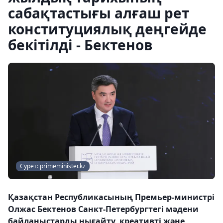
сабақтастығы алғаш рет
конституциялық деңгейде
бекітілді - Бектенов
Сурет: primeminister.kz
Қазақстан Республикасының Премьер-министрі
Олжас Бектенов Санкт-Петербургтегі мәдени
байланыстарды нығайту, креативті және