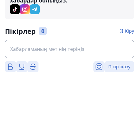
хабардар болыңыз:
Пікірлер
0
Кіру
Пікір жазу