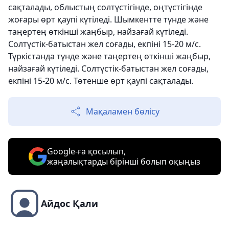
сақталады, облыстың солтүстігінде, оңтүстігінде
жоғары өрт қаупі күтіледі. Шымкентте түнде және
таңертең өткінші жаңбыр, найзағай күтіледі.
Солтүстік-батыстан жел соғады, екпіні 15-20 м/с.
Түркістанда түнде және таңертең өткінші жаңбыр,
найзағай күтіледі. Солтүстік-батыстан жел соғады,
екпіні 15-20 м/с. Төтенше өрт қаупі сақталады.
Мақаламен бөлісу
Google-ға қосылып,
жаңалықтарды бірінші болып оқыңыз
Айдос Қали