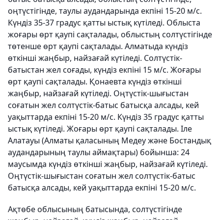
оңтүстігінде, таулы аудандарында екпіні 15-20 м/с.
Күндіз 35-37 градус қатты ыстық күтіледі. Облыста
жоғары өрт қаупі сақталады, облыстың солтүстігінде
төтенше өрт қаупі сақталады. Алматыда күндіз
өткінші жаңбыр, найзағай күтіледі. Солтүстік-
батыстан жел соғады, күндіз екпіні 15 м/с. Жоғары
өрт қаупі сақталады. Қонаевта күндіз өткінші
жаңбыр, найзағай күтіледі. Оңтүстік-шығыстан
соғатын жел солтүстік-батыс батысқа алсады, кей
уақыттарда екпіні 15-20 м/с. Күндіз 35 градус қатты
ыстық күтіледі. Жоғары өрт қаупі сақталады. Іле
Алатауы (Алматы қаласының Медеу және Бостандық
аудандарының таулы аймақтары) бойынша: 24
маусымда күндіз өткінші жаңбыр, найзағай күтіледі.
Оңтүстік-шығыстан соғатын жел солтүстік-батыс
батысқа алсады, кей уақыттарда екпіні 15-20 м/с.
Ақтөбе облысының батысында, солтүстігінде