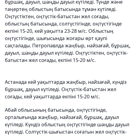
бұршақ, дауыл, шаңды дауыл күтіледі. Түнде және
таңертең облыстың батысында тұман күтіледі.
Оңтүстіктен, оңтүстік-батыстан жел соғады,
облыстың батысында, солтүстігінде, оңтүстігінде
екпіні 15-20, кей уақытта 23-28 м/с. Облыстың
оңтүстігінде, шығысында жоғары өрт қаупі
сақталады. Петропавлда жаңбыр, найзағай, бұршақ,
дауыл, шаңды дауыл күтіледі. Оңтүстіктен, оңтүстік-
батыстан жел соғады, екпіні 15-20 м/с.
Астанада кей уақыттарда жаңбыр, найзағай, күндіз
бұршақ, дауыл күтіледі. Оңтүстік-батыстан жел
соғады, кей уақыттарда екпіні 15-20 м/с.
Абай облысының батысында, оңтүстігінде,
орталығында жаңбыр, найзағай, бұршақ, дауыл
күтіледі. Күндіз облыстың оңтүстігінде шаңды дауыл
күтіледі. Солтүстік-шығыстан соғатын жел оңтүстік-