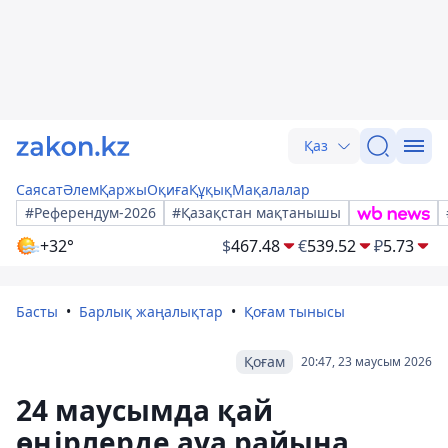
Қаз
Саясат
Әлем
Қаржы
Оқиға
Құқық
Мақалалар
#Референдум-2026
#Қазақстан мақтанышы
+32°
$
467.48
€
539.52
₽
5.73
Басты
Барлық жаңалықтар
Қоғам тынысы
Қоғам
20:47, 23 маусым 2026
24 маусымда қай
өңірлерде ауа райына