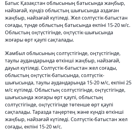
Батыс Қазақстан облысының батысында жаңбыр,
найзағай, күндіз облыстың шығысында аздаған
жаңбыр, найзағай күтіледі. Жел солтүстік-батыстан
соғады, түнде облыстың батысында екпіні 15-20 м/с.
Облыстың оңтүстігінде, оңтүстік-шығысында
жоғары өрт қаупі сақталады.
Жамбыл облысының солтүстігінде, оңтүстігінде,
таулы аудандарында өткінші жаңбыр, найзағай,
дауыл күтіледі. Солтүстік-батыстан жел соғады,
облыстың оңтүстік-батысында, солтүстік-
шығысында, таулы аудандарында 15-20 м/с, екпіні 25
м/с күтіледі. Облыстың солтүстігінде, оңтүстігінде,
шығысында жоғары өрт қаупі, облыстың
солтүстігінде, оңтүстігінде төтенше өрт қаупі
сақталады. Таразда таңертең және күндіз өткінші
жаңбыр, найзағай күтіледі. Солтүстік-батыстан жел
соғады, екпіні 15-20 м/с.