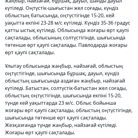
жаңбыр, найзағай, бұршақ, дауыл, шанды дауыл
күтіледі. Оңтүстік-шығыстан жел соғады, күндіз
облыстың батысында, оңтүстігінде 15-20, кей
уақытта екпіні 23-28 м/с күтіледі. Күндіз 35-36 градус
қатты ыстық күтіледі. Облысында жоғары өрт қаупі
сақталады, облысының солтүстігінде, шығысында
төтенше өрт қаупі сақталады. Павлодарда жоғары
өрт қаупі сақталады.
Ұлытау облысында жаңбыр, найзағай, облыстың
оңтүстігінде, шығысында бұршақ, дауыл, күндіз
облыстың шығысында аздаған жаңбыр, найзағай
күтіледі. Батыстан, солтүстік-батыстан жел соғады,
облыстың оңтүстігінде, шығысында екпіні 15-20,
түнде кей уақыттарда 23 м/с. Облыс бойынша
жоғары өрт қаупі сақталады, облыстың оңтүстігінде,
шығысында төтенше өрт қаупі сақталады.
Жезқазғанда түнде жаңбыр, найзағай күтіледі.
Жоғары өрт қаупі сақталады.