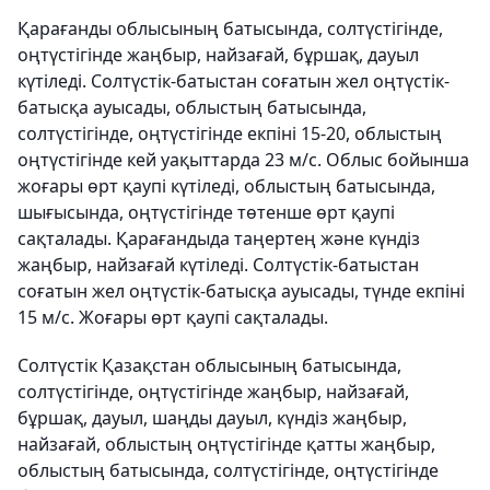
Қарағанды облысының батысында, солтүстігінде,
оңтүстігінде жаңбыр, найзағай, бұршақ, дауыл
күтіледі. Солтүстік-батыстан соғатын жел оңтүстік-
батысқа ауысады, облыстың батысында,
солтүстігінде, оңтүстігінде екпіні 15-20, облыстың
оңтүстігінде кей уақыттарда 23 м/с. Облыс бойынша
жоғары өрт қаупі күтіледі, облыстың батысында,
шығысында, оңтүстігінде төтенше өрт қаупі
сақталады. Қарағандыда таңертең және күндіз
жаңбыр, найзағай күтіледі. Солтүстік-батыстан
соғатын жел оңтүстік-батысқа ауысады, түнде екпіні
15 м/с. Жоғары өрт қаупі сақталады.
Солтүстік Қазақстан облысының батысында,
солтүстігінде, оңтүстігінде жаңбыр, найзағай,
бұршақ, дауыл, шаңды дауыл, күндіз жаңбыр,
найзағай, облыстың оңтүстігінде қатты жаңбыр,
облыстың батысында, солтүстігінде, оңтүстігінде