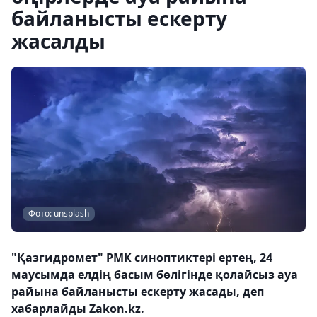
байланысты ескерту
жасалды
Фото: unsplash
"Қазгидромет" РМК синоптиктері ертең, 24
маусымда елдің басым бөлігінде қолайсыз ауа
райына байланысты ескерту жасады, деп
хабарлайды Zakon.kz.