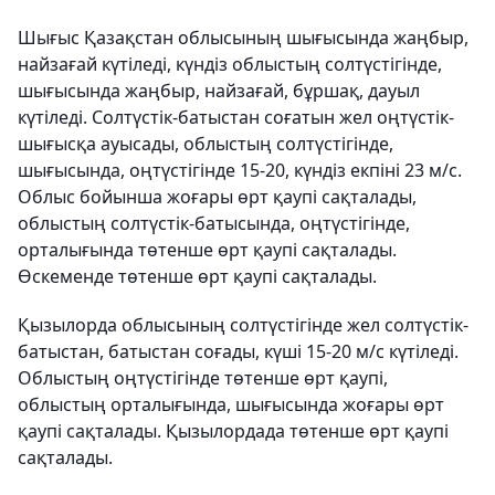
Шығыс Қазақстан облысының шығысында жаңбыр,
найзағай күтіледі, күндіз облыстың солтүстігінде,
шығысында жаңбыр, найзағай, бұршақ, дауыл
күтіледі. Солтүстік-батыстан соғатын жел оңтүстік-
шығысқа ауысады, облыстың солтүстігінде,
шығысында, оңтүстігінде 15-20, күндіз екпіні 23 м/с.
Облыс бойынша жоғары өрт қаупі сақталады,
облыстың солтүстік-батысында, оңтүстігінде,
орталығында төтенше өрт қаупі сақталады.
Өскеменде төтенше өрт қаупі сақталады.
Қызылорда облысының солтүстігінде жел солтүстік-
батыстан, батыстан соғады, күші 15-20 м/с күтіледі.
Облыстың оңтүстігінде төтенше өрт қаупі,
облыстың орталығында, шығысында жоғары өрт
қаупі сақталады. Қызылордада төтенше өрт қаупі
сақталады.