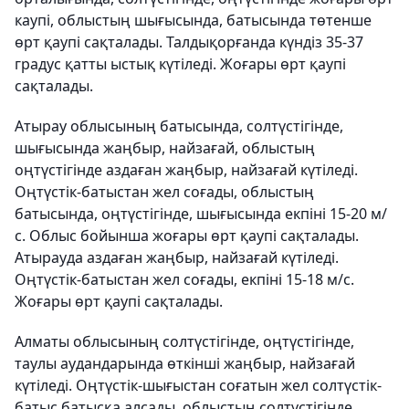
каупі, облыстың шығысында, батысында төтенше
өрт қаупі сақталады. Талдықорғанда күндіз 35-37
градус қатты ыстық күтіледі. Жоғары өрт қаупі
сақталады.
Атырау облысының батысында, солтүстігінде,
шығысында жаңбыр, найзағай, облыстың
оңтүстігінде аздаған жаңбыр, найзағай күтіледі.
Оңтүстік-батыстан жел соғады, облыстың
батысында, оңтүстігінде, шығысында екпіні 15-20 м/
с. Облыс бойынша жоғары өрт қаупі сақталады.
Атырауда аздаған жаңбыр, найзағай күтіледі.
Оңтүстік-батыстан жел соғады, екпіні 15-18 м/с.
Жоғары өрт қаупі сақталады.
Алматы облысының солтүстігінде, оңтүстігінде,
таулы аудандарында өткінші жаңбыр, найзағай
күтіледі. Оңтүстік-шығыстан соғатын жел солтүстік-
батыс батысқа алсады, облыстың солтүстігінде,