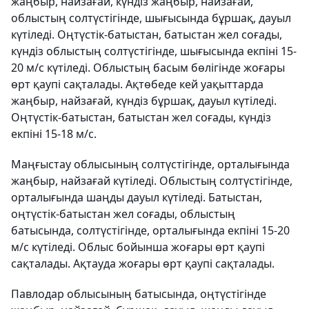
жаңбыр, найзағай, күндіз жаңбыр, найзағай,
облыстың солтүстігінде, шығысында бұршақ, дауыл
күтіледі. Оңтүстік-батыстан, батыстан жел соғады,
күндіз облыстың солтүстігінде, шығысында екпіні 15-
20 м/с күтіледі. Облыстың басым бөлігінде жоғары
өрт қаупі сақталады. Ақтөбеде кей уақыттарда
жаңбыр, найзағай, күндіз бұршақ, дауыл күтіледі.
Оңтүстік-батыстан, батыстан жел соғады, күндіз
екпіні 15-18 м/с.
Маңғыстау облысының солтүстігінде, орталығында
жаңбыр, найзағай күтіледі. Облыстың солтүстігінде,
орталығында шаңды дауыл күтіледі. Батыстан,
оңтүстік-батыстан жел соғады, облыстың
батысында, солтүстігінде, орталығында екпіні 15-20
м/с күтіледі. Облыс бойынша жоғары өрт қаупі
сақталады. Ақтауда жоғары өрт қаупі сақталады.
Павлодар облысының батысында, оңтүстігінде