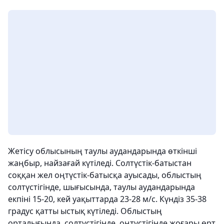
Жетісу облысының таулы аудандарында өткінші
жаңбыр, найзағай күтіледі. Солтүстік-батыстан
соққан жел оңтүстік-батысқа ауысады, облыстың
солтүстігінде, шығысында, таулы аудандарында
екпіні 15-20, кей уақыттарда 23-28 м/с. Күндіз 35-38
градус қатты ыстық күтіледі. Облыстың
орталығында, солтүстігінде, оңтүстігінде жоғары өрт