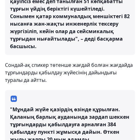
қауіпсіз емес деп танылған 51 көпқабатты
тұрғын үйдің беріктігі күшейтіледі.
Сонымен қатар коммуналдық меншіктегі 82
нысанға жан-жақты инженерлік тексеру
жүргізіліп, кейін олар да сейсмикалық
тұрғыдан нығайтылады", – деді басқарма
басшысы.
Сондай-ақ спикер төтенше жағдай болған жағдайда
тұрғындарды қабылдау жүйесінің дайындығы
туралы да айтты.
"Мұндай жүйе қазірдің өзінде құрылған.
Қаланың барлық ауданында зардап шеккен
тұрғындарды қабылдауға арналған 384
қабылдау пункті жұмысқа дайын. Өткен
жылы жалпы 20 мың адамды