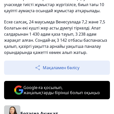
учаскеде тиісті жұмыстар жүргізілсе, биыл тағы 10
қауіпті аумақта осындай жұмыстар атқарылады.
Еске салсақ, 24 маусымда Венесуэлада 7,2 және 7,5
болатын екі күшті жер асты дүмпуі тіркелді. Апат
салдарынан 1 430 адам қаза тауып, 3 238 адам
жарақат алған. Сондай-ақ 3 142 отбасы баспанасыз
қалып, қазіргі уақытта арнайы уақытша паналау
орындарында қажетті көмек алып жатыр.
Мақаламен бөлісу
Google-ға қосылып,
жаңалықтарды бірінші болып оқыңыз
Ботагөз Ақиқат