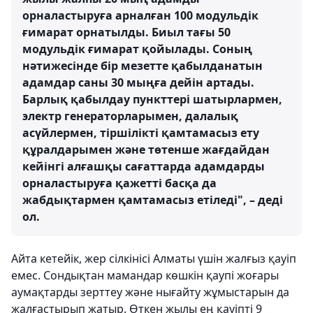
орналастыруға арналған 100 модульдік
ғимарат орнатылды. Биыл тағы 50
модульдік ғимарат қойылады. Соның
нәтижесінде бір мезетте қабылданатын
адамдар саны 30 мыңға дейін артады.
Барлық қабылдау пункттері шатырлармен,
электр генераторларымен, далалық
асүйлермен, тіршілікті қамтамасыз ету
құралдарымен және төтенше жағдайдан
кейінгі алғашқы сағаттарда адамдарды
орналастыруға қажетті басқа да
жабдықтармен қамтамасыз етіледі", – деді
ол.
Айта кетейік, жер сілкінісі Алматы үшін жалғыз қауіп
емес. Сондықтан мамандар көшкін қаупі жоғары
аумақтарды зерттеу және нығайту жұмыстарын да
жалғастырып жатыр. Өткен жылы ең қауіпті 9