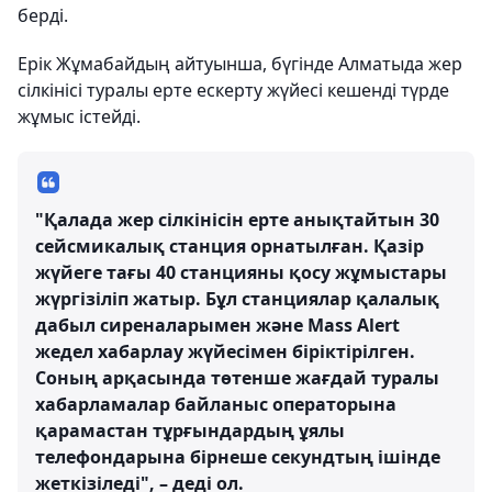
берді.
Ерік Жұмабайдың айтуынша, бүгінде Алматыда жер
сілкінісі туралы ерте ескерту жүйесі кешенді түрде
жұмыс істейді.
"Қалада жер сілкінісін ерте анықтайтын 30
сейсмикалық станция орнатылған. Қазір
жүйеге тағы 40 станцияны қосу жұмыстары
жүргізіліп жатыр. Бұл станциялар қалалық
дабыл сиреналарымен және Mass Alert
жедел хабарлау жүйесімен біріктірілген.
Соның арқасында төтенше жағдай туралы
хабарламалар байланыс операторына
қарамастан тұрғындардың ұялы
телефондарына бірнеше секундтың ішінде
жеткізіледі", – деді ол.