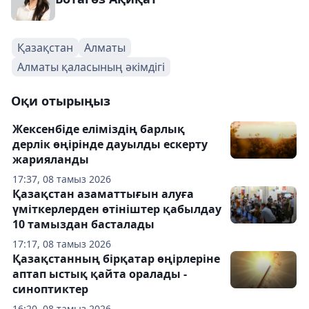
Қазақстан
Алматы
Алматы қаласының әкімдігі
Оқи отырыңыз
Жексенбіде еліміздің барлық
дерлік өңірінде дауылды ескерту
жарияланды
17:37, 08 тамыз 2026
Қазақстан азаматтығын алуға
үміткерлерден өтініштер қабылдау
10 тамыздан басталады
17:17, 08 тамыз 2026
Қазақстанның бірқатар өңірлеріне
аптап ыстық қайта оралады -
синоптиктер
16:20, 08 тамыз 2026