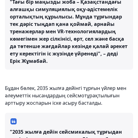
"Тағы бір маңызды жоба – Қазақстандағы
алғашқы симуляциялық оқу-әдістемелік
орталықтың құрылысы. Мұнда тұрғындар
тек дәріс тыңдап қана қоймай, арнайы
тренажерлар мен VR-технологиялардың
көмегімен жер сілкінісі, өрт, сел және басқа
да төтенше жағдайлар кезінде қалай әрекет
ету керектігін іс жүзінде үйренеді", – деді
Ерік Жұмабай.
Бұдан бөлек, 2035 жылға дейінгі тұрғын үйлер мен
әлеуметтік нысандардың сейсмотұрақтылығын
арттыру жоспарын іске асыру басталды.
"2035 жылға дейін сейсмикалық тұрғыдан