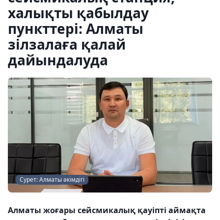
халықты қабылдау
пункттері: Алматы
зілзалаға қалай
дайындалуда
Сурет: Алматы әкімдігі
Алматы жоғары сейсмикалық қауіпті аймақта