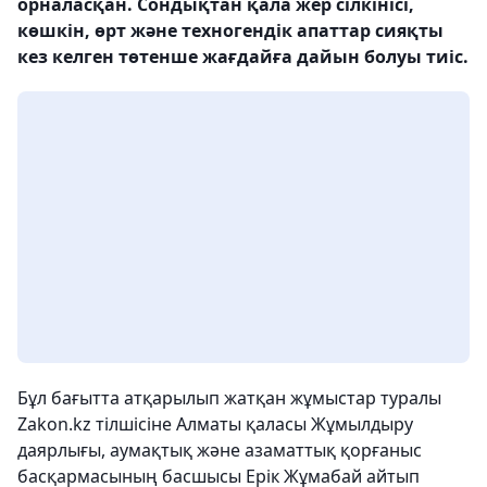
орналасқан. Сондықтан қала жер сілкінісі,
көшкін, өрт және техногендік апаттар сияқты
кез келген төтенше жағдайға дайын болуы тиіс.
Бұл бағытта атқарылып жатқан жұмыстар туралы
Zakon.kz тілшісіне Алматы қаласы Жұмылдыру
даярлығы, аумақтық және азаматтық қорғаныс
басқармасының басшысы Ерік Жұмабай айтып