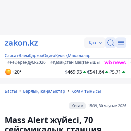
Қаз
Саясат
Әлем
Қаржы
Оқиға
Құқық
Мақалалар
#Референдум-2026
#Қазақстан мақтанышы
+20°
$
469.93
€
541.64
₽
5.71
Басты
Барлық жаңалықтар
Қоғам тынысы
Қоғам
15:39, 30 маусым 2026
Mass Alert жүйесі, 70
сейсмикалық станция,