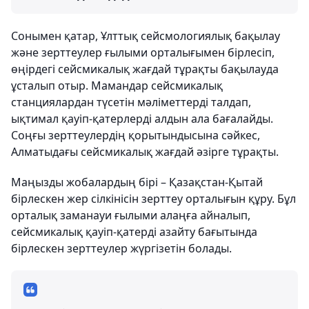
Сонымен қатар, Ұлттық сейсмологиялық бақылау
және зерттеулер ғылыми орталығымен бірлесіп,
өңірдегі сейсмикалық жағдай тұрақты бақылауда
ұсталып отыр. Мамандар сейсмикалық
станциялардан түсетін мәліметтерді талдап,
ықтимал қауіп-қатерлерді алдын ала бағалайды.
Соңғы зерттеулердің қорытындысына сәйкес,
Алматыдағы сейсмикалық жағдай әзірге тұрақты.
Маңызды жобалардың бірі – Қазақстан-Қытай
бірлескен жер сілкінісін зерттеу орталығын құру. Бұл
орталық заманауи ғылыми алаңға айналып,
сейсмикалық қауіп-қатерді азайту бағытында
бірлескен зерттеулер жүргізетін болады.