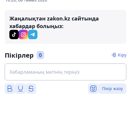
Жаңалықтан zakon.kz сайтында
хабардар болыңыз:
Пікірлер
0
Кіру
Пікір жазу