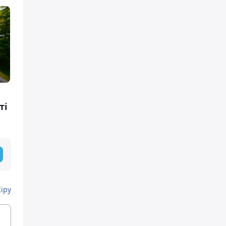
ті
Кіру