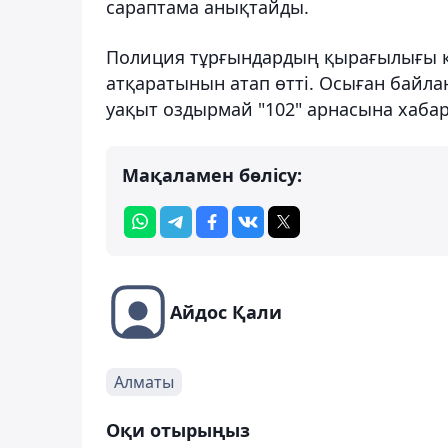
сараптама анықтайды.
Полиция тұрғындардың қырағылығы 
атқаратынын атап өтті. Осыған байл
уақыт оздырмай "102" арнасына хаба
Мақаламен бөлісу:
Айдос Қали
Алматы
Оқи отырыңыз