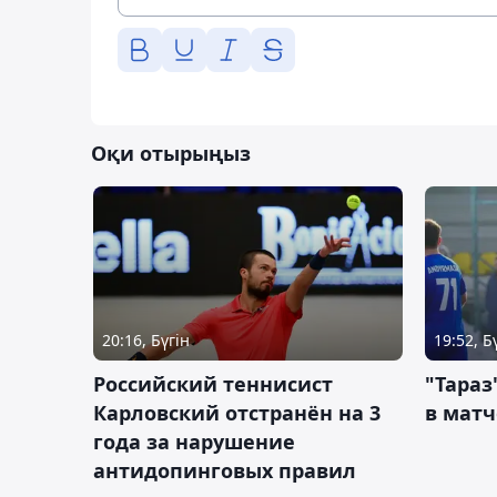
Оқи отырыңыз
20:16, Бүгін
19:52, Б
Российский теннисист
"Тараз
Карловский отстранён на 3
в матч
года за нарушение
антидопинговых правил