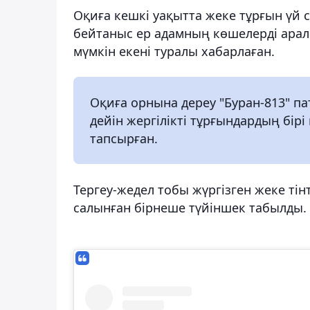
Оқиға кешкі уақытта жеке тұрғын үй 
бейтаныс ер адамның көшелерді аралап
мүмкін екені туралы хабарлаған.
Оқиға орнына дереу "Буран-813" па
дейін жергілікті тұрғындардың бірі
тапсырған.
Тергеу-жедел тобы жүргізген жеке тін
салынған бірнеше түйіншек табылды.