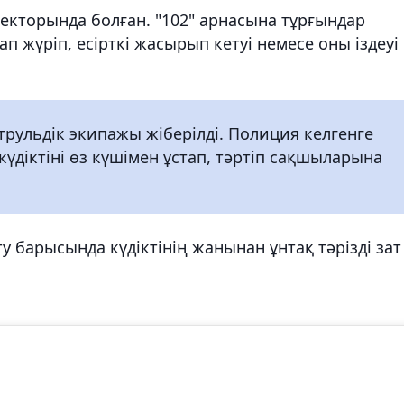
секторында болған. "102" арнасына тұрғындар
 жүріп, есірткі жасырып кетуі немесе оны іздеуі
трульдік экипажы жіберілді. Полиция келгенге
 күдіктіні өз күшімен ұстап, тәртіп сақшыларына
ту барысында күдіктінің жанынан ұнтақ тәрізді зат