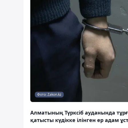
Фото: Zakon.kz
Алматының Түрксіб ауданында тұр
қатысты күдікке ілінген ер адам ұс