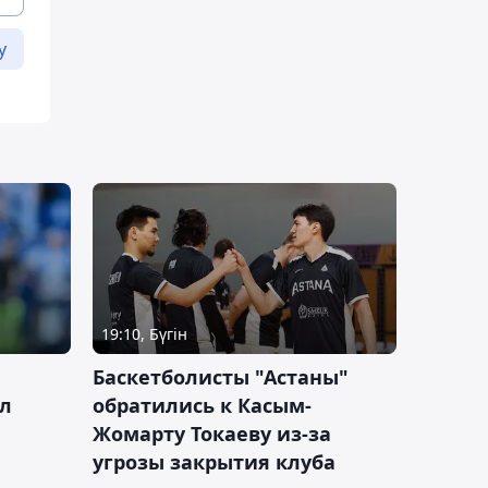
у
19:10, Бүгін
ч
Баскетболисты "Астаны"
л
обратились к Касым-
Жомарту Токаеву из-за
угрозы закрытия клуба