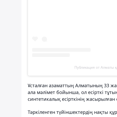
Публикация от Алматы қ
Ұсталған азаматтың Алматының 33 жа
ала мәлімет бойынша, ол есірткі тұ
синтетикалық есірткінің жасырылған 
Тәркіленген түйіншектердің нақты қ