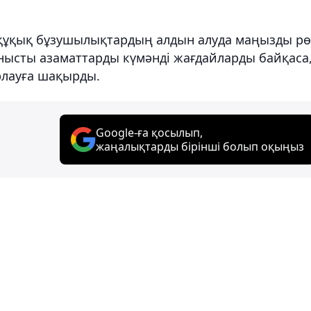
құқық бұзушылықтардың алдын алуда маңызды рө
анысты азаматтарды күмәнді жағдайларды байқаса
рлауға шақырды.
Google-ға қосылып,
жаңалықтарды бірінші болып оқыңыз