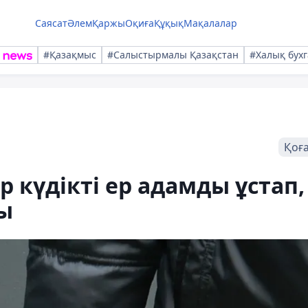
Саясат
Әлем
Қаржы
Оқиға
Құқық
Мақалалар
#Қазақмыс
#Салыстырмалы Қазақстан
#Халық бухг
Қоғ
 күдікті ер адамды ұстап,
ы