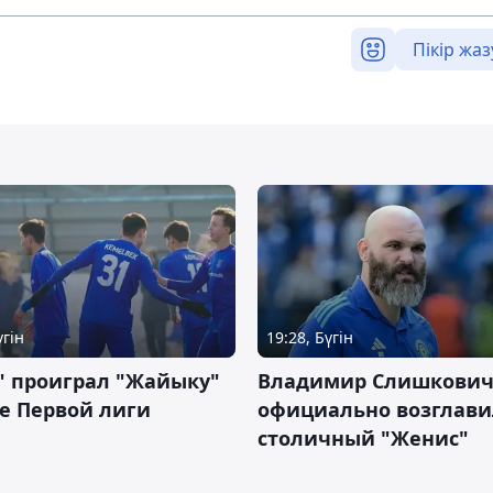
Пікір жаз
үгін
19:28, Бүгін
" проиграл "Жайыку"
Владимир Слишкови
е Первой лиги
официально возглави
столичный "Женис"