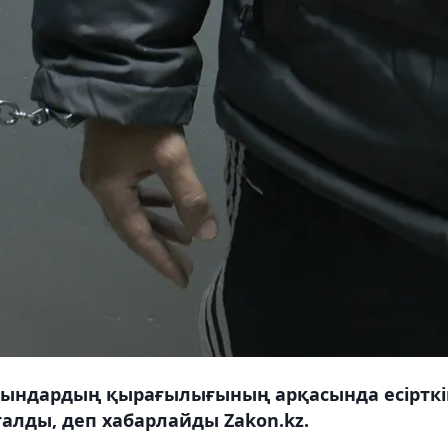
ғындардың қырағылығының арқасында есірткі
талды, деп хабарлайды Zakon.kz.