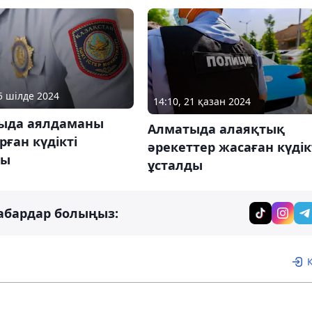
05 шілде 2024
14:10, 21 қазан 2024
ыда аялдаманы
Алматыда алаяқтық
ған күдікті
әрекеттер жасаған күдік
ды
ұсталды
абардар болыңыз: