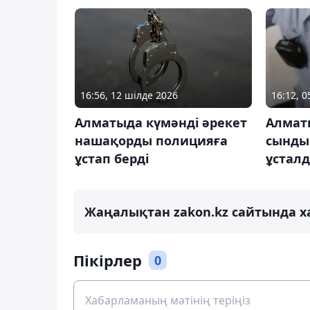
16:56, 12 шілде 2026
16:12, 
Алматыда күмәнді әрекет
Алмат
нашақорды полицияға
сындыр
ұстап берді
ұстал
Жаңалықтан zakon.kz сайтында х
Пікірлер
0