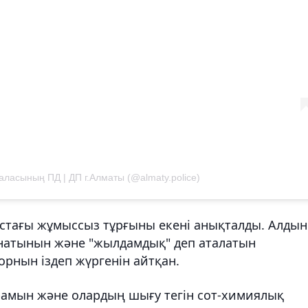
аласының ПД | ДП г.Алматы (@almaty.police)
стағы жұмыссыз тұрғыны екені анықталды. Алдын
тынатынын және "жылдамдық" деп аталатын
орнын іздеп жүргенін айтқан.
ұрамын және олардың шығу тегін сот-химиялық