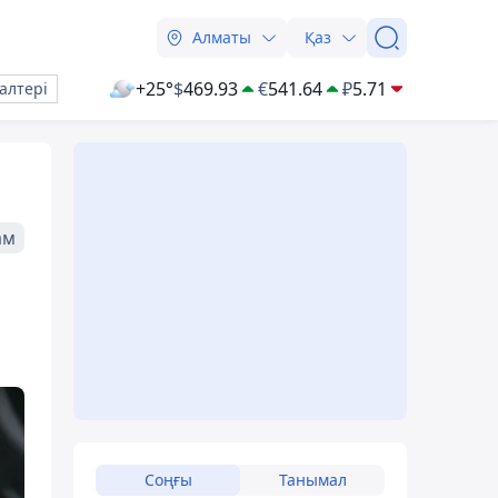
Алматы
Қаз
+25°
$
469.93
€
541.64
₽
5.71
алтері
ам
Соңғы
Танымал