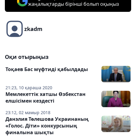
жаңалықтарды бірінші болып оқыңыз
zkadm
Оқи отырыңыз
Тоқаев Бас мүфтиді қабылдады
21:23, 10 қараша 2020
Мемлекеттік хатшы Өзбекстан
елшісімен кездесті
23:12, 02 мамыр 2018
Данэлия Төлешова Украинаның
«Голос. Дiти» конкурсының
финалына шықты