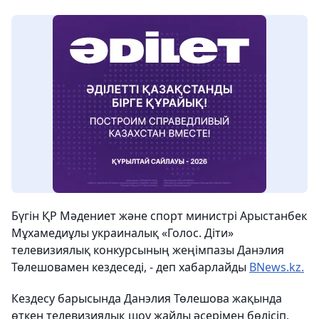
Бүгін ҚР Мәдениет және спорт министрі Арыстанбек
Мұхамедиұлы украиналық «Голос. Діти»
телевизиялық конкурсының жеңімпазы Данэлия
Төлешовамен кездеседі, - деп хабарлайды
BNews.kz.
Кездесу барысында Данэлия Төлешова жақында
өткен телевизиялық шоу жайлы әсерімен бөлісіп,