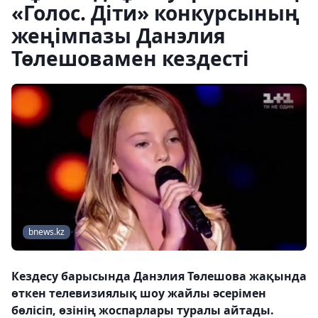
«Голос. Діти» конкурсының
жеңімпазы Данэлия
Төлешовамен кездесті
bnews.kz
Кездесу барысында Данэлия Төлешова жақында
өткен телевизиялық шоу жайлы әсерімен
бөлісіп, өзінің жоспарлары туралы айтады.