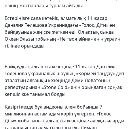
өзінің жоспарлары туралы айтады.
Естеріңізге сала кетейік, алматылық 11 жасар
Данэлия Төлешова Украинадағы «Голос. Діти» ән
байқауында жеңіске жеткен еді. Ол ақтық сында
Океан Эльзы тобының «Не твоя війна» әнін украин
тілінде орындады.
Байқаудың алғашқы кезеңінде 11 жасар Данэлия
Төлешова украиналық шоудың «Көрмей таңдау» деп
аталатын алғашқы кезеңінде Деми Ловатоның
репертуарынан «Stone Cold» әнін орындаған соң-ақ
көпшілікке танымал болды.
Қазіргі кезде бұл видеоны әлем бойынша 7
миллионнан астам адам көріп үлгерген. «Голос.
Діти» жобасының алғашқы кезеңінде әділқазыларды
таңдандырған алматылық қызды Димаш