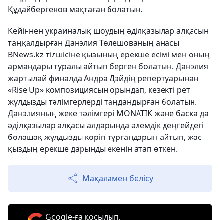
Құдайбергенов мақтаған болатын.
Кейіннен украиналық шоудың әділқазылар алқасын
таңқалдырған Данэлия Төлешованың анасы
BNews.kz тілшісіне қызының ерекше есімі мен оның
армандары туралы айтып берген болатын. Данэлия
жартылай финалда Андра Дэйдің репертуарынан
«Rise Up» композициясын орындап, кезекті рет
жұлдызды тәлімгерлерді таңдандырған болатын.
Данэлияның жеке тәлімгері MONATIK және басқа да
әділқазылар алқасы алдарында әлемдік деңгейдегі
болашақ жұлдызды көріп тұрғандарын айтып, жас
қыздың ерекше дарынды екенін атап өткен.
Мақаламен бөлісу
Google-ға қосылып,