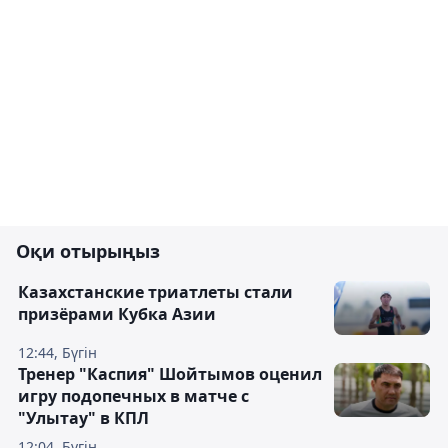
Оқи отырыңыз
Казахстанские триатлеты стали
призёрами Кубка Азии
12:44, Бүгін
Тренер "Каспия" Шойтымов оценил
игру подопечных в матче с
"Улытау" в КПЛ
12:04, Бүгін