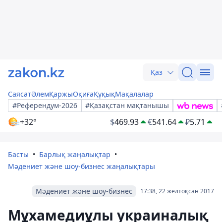
Қаз
Саясат
Әлем
Қаржы
Оқиға
Құқық
Мақалалар
#Референдум-2026
#Қазақстан мақтанышы
+32°
$
469.93
€
541.64
₽
5.71
Басты
Барлық жаңалықтар
Мәдениет және шоу-бизнес жаңалықтары
Мәдениет және шоу-бизнес
17:38, 22 желтоқсан 2017
Мұхамедиұлы украиналық