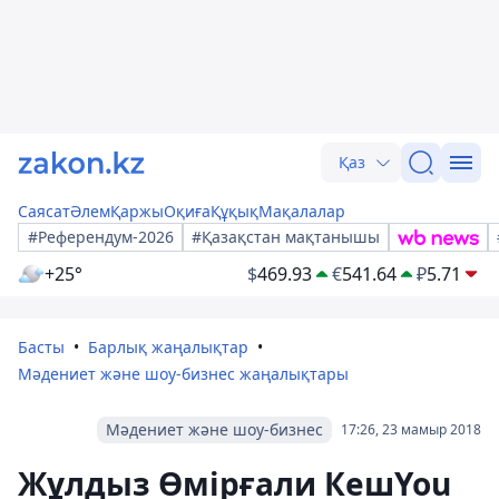
Қаз
Саясат
Әлем
Қаржы
Оқиға
Құқық
Мақалалар
#Референдум-2026
#Қазақстан мақтанышы
+25°
$
469.93
€
541.64
₽
5.71
Басты
Барлық жаңалықтар
Мәдениет және шоу-бизнес жаңалықтары
Мәдениет және шоу-бизнес
17:26, 23 мамыр 2018
Жұлдыз Өмірғали КешYou