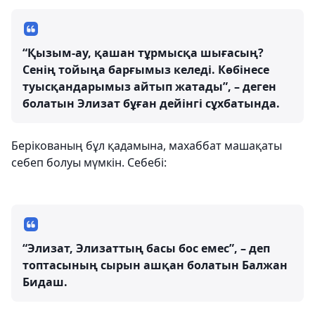
“Қызым-ау, қашан тұрмысқа шығасың?
Сенің тойыңа барғымыз келеді. Көбінесе
туысқандарымыз айтып жатады”, – деген
болатын Элизат бұған дейінгі сұхбатында.
Берікованың бұл қадамына, махаббат машақаты
себеп болуы мүмкін. Себебі:
“Элизат, Элизаттың басы бос емес”, – деп
топтасының сырын ашқан болатын Балжан
Бидаш.