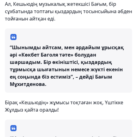
Ал, Кешьюдің музыкалық жетекшісі Бағым, бір
сұхбатында топтағы қыздардың тосынсыйына әбден
тойғанын айтқан еді.
“Шынымды айтсам, мен әрдайым ұрысқақ
әрі «Көкбет Баголя тәте» болудан
шаршадым. Бір өкініштісі, қыздардың
тұрмысқа шығатынын немесе жүкті екенін
ең соңында біз естиміз”, – дейді Бағым
Мұхитденова.
Бірақ «Кешьюдің» жұмысы тоқтаған жоқ. Үштікке
Жұлдыз қайта оралды!