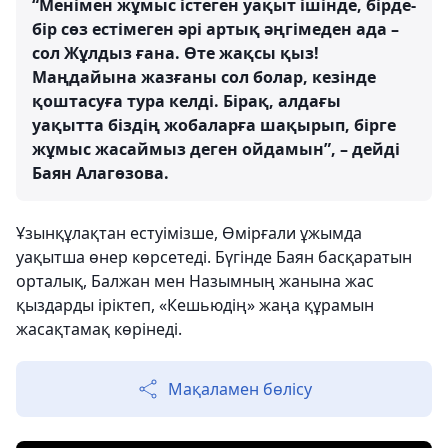
“Менімен жұмыс істеген уақыт ішінде, бірде-
бір сөз естімеген әрі артық әңгімеден ада –
сол Жұлдыз ғана. Өте жақсы қыз!
Маңдайына жазғаны сол болар, кезінде
қоштасуға тура келді. Бірақ, алдағы
уақытта біздің жобаларға шақырып, бірге
жұмыс жасаймыз деген ойдамын”, – дейді
Баян Алагөзова.
Ұзынқұлақтан естуімізше, Өмірғали ұжымда
уақытша өнер көрсетеді. Бүгінде Баян басқаратын
орталық, Балжан мен Назымның жанына жас
қыздарды іріктеп, «Кешьюдің» жаңа құрамын
жасақтамақ көрінеді.
Мақаламен бөлісу