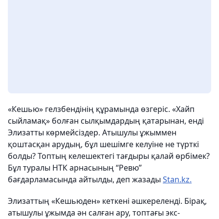
«Кешью» гелзбендінің құрамында өзгеріс. «Хайп
сыйламақ» болған сылқымдардың қатарынан, енді
Элизатты көрмейсіздер. Атышулы ұжыммен
қоштасқан арудың, бұл шешімге келуіне не түрткі
болды? Топтың келешектегі тағдыры қалай өрбімек?
Бұл туралы НТК арнасының “Ревю”
бағдарламасында айтылды, деп жазады
Stan.kz.
Элизаттың «Кешьюден» кеткені әшкереленді. Бірақ,
атышулы ұжымда ән салған ару, топтағы экс-