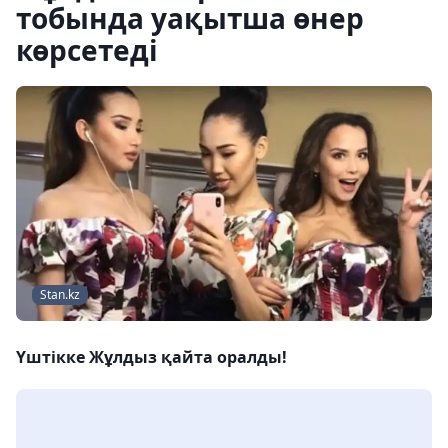
тобында уақытша өнер
көрсетеді
Stan.kz
Үштікке Жұлдыз қайта оралды!