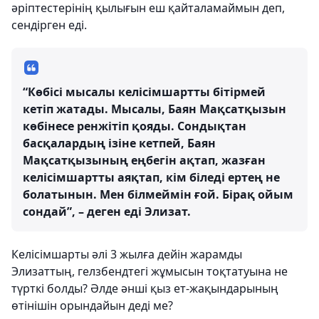
әріптестерінің қылығын еш қайталамаймын деп,
сендірген еді.
“Көбісі мысалы келісімшартты бітірмей
кетіп жатады. Мысалы, Баян Мақсатқызын
көбінесе ренжітіп қояды. Сондықтан
басқалардың ізіне кетпей, Баян
Мақсатқызының еңбегін ақтап, жазған
келісімшартты аяқтап, кім біледі ертең не
болатынын. Мен білмеймін ғой. Бірақ ойым
сондай”, – деген еді Элизат.
Келісімшарты әлі 3 жылға дейін жарамды
Элизаттың, гелзбендтегі жұмысын тоқтатуына не
түрткі болды? Әлде әнші қыз ет-жақындарының
өтінішін орындайын деді ме?