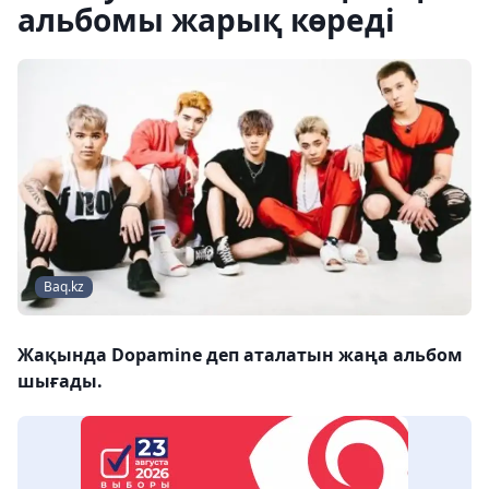
альбомы жарық көреді
Baq.kz
Жақында Dopamine деп аталатын жаңа альбом
шығады.