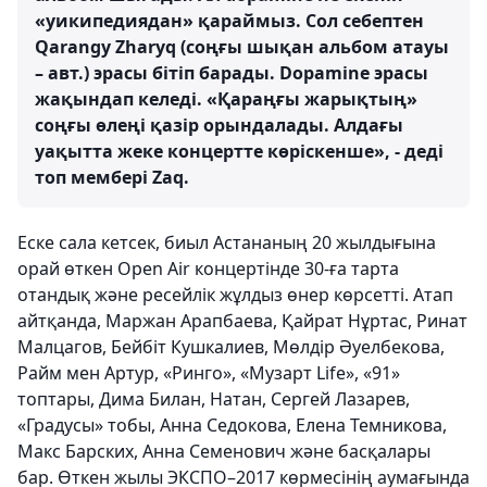
«уикипедиядан» қараймыз. Сол себептен
Qarangy Zharyq (соңғы шықан альбом атауы
– авт.) эрасы бітіп барады. Dopamine эрасы
жақындап келеді. «Қараңғы жарықтың»
соңғы өлеңі қазір орындалады. Алдағы
уақытта жеке концертте көріскенше», - деді
топ мембері Zaq.
Еске сала кетсек, биыл Астананың 20 жылдығына
орай өткен Open Air концертінде 30-ға тарта
отандық және ресейлік жұлдыз өнер көрсетті. Атап
айтқанда, Маржан Арапбаева, Қайрат Нұртас, Ринат
Малцагов, Бейбіт Кушкалиев, Мөлдір Әуелбекова,
Райм мен Артур, «Ринго», «Музарт Life», «91»
топтары, Дима Билан, Натан, Сергей Лазарев,
«Градусы» тобы, Анна Седокова, Елена Темникова,
Макс Барских, Анна Семенович және басқалары
бар. Өткен жылы ЭКСПО–2017 көрмесінің аумағында