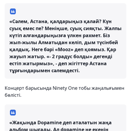
«Сәлем, Астана, қалдарыңыз қалай? Күн
суық емес пе? Меніңше, суық сияқты. Жалпы
күтіп алғандарыңызға үлкен рахмет. Біз
жып-жылы Алматыдан келіп, дым түсінбей
қалдық. Неге бәрі «Mooz» деп қоямыз. Қар
жауып жатыр. «- 2 градус болды» дегенді
естіп жатырмыз», - деп жігіттер Астана
тұрғындарымен сәлемдесті.
Концерт барысында Ninety One тобы жаңалығымен
бөлісті.
«Жақында Dopamine деп аталатын жаңа
альбом шығады. Ал dopamine не екенін