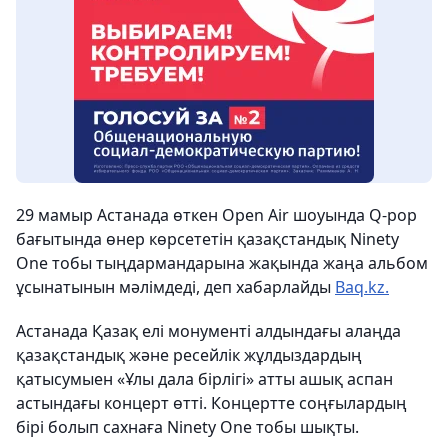
29 мамыр Астанада өткен Open Air шоуында Q-pop
бағытында өнер көрсететін қазақстандық Ninety
One тобы тыңдармандарына жақында жаңа альбом
ұсынатынын мәлімдеді, деп хабарлайды
Baq.kz.
Астанада Қазақ елі монументі алдындағы алаңда
қазақстандық және ресейлік жұлдыздардың
қатысумыен «Ұлы дала бірлігі» атты ашық аспан
астындағы концерт өтті. Концертте соңғылардың
бірі болып сахнаға Ninety One тобы шықты.