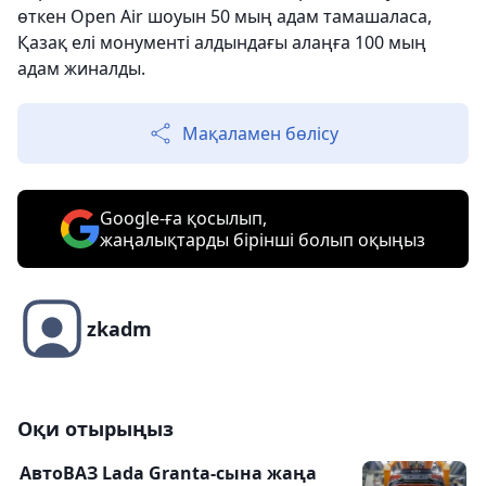
өткен Оpen Аir шоуын 50 мың адам тамашаласа,
Қазақ елі монументі алдындағы алаңға 100 мың
адам жиналды.
Мақаламен бөлісу
Google-ға қосылып,
жаңалықтарды бірінші болып оқыңыз
zkadm
Оқи отырыңыз
АвтоВАЗ Lada Granta-сына жаңа