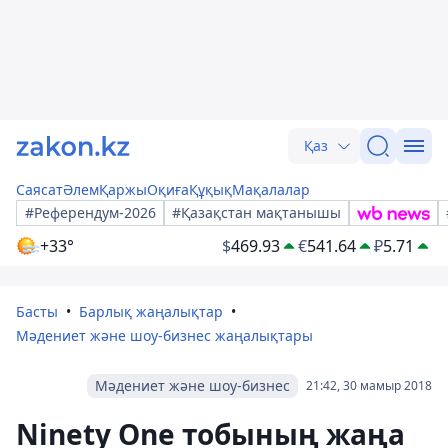
Қаз
Саясат
Әлем
Қаржы
Оқиға
Құқық
Мақалалар
#Референдум-2026
#Қазақстан мақтанышы
+33°
$
469.93
€
541.64
₽
5.71
Басты
Барлық жаңалықтар
Мәдениет және шоу-бизнес жаңалықтары
Мәдениет және шоу-бизнес
21:42, 30 мамыр 2018
Ninety One тобының жаңа