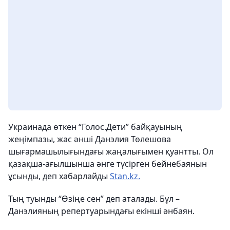
Украинада өткен “Голос.Дети” байқауының
жеңімпазы, жас әнші Данэлия Төлешова
шығармашылығындағы жаңалығымен қуантты. Ол
қазақша-ағылшынша әнге түсірген бейнебаянын
ұсынды, деп хабарлайды
Stan.kz.
Тың туынды “Өзіңе сен” деп аталады. Бұл –
Данэлияның репертуарындағы екінші әнбаян.