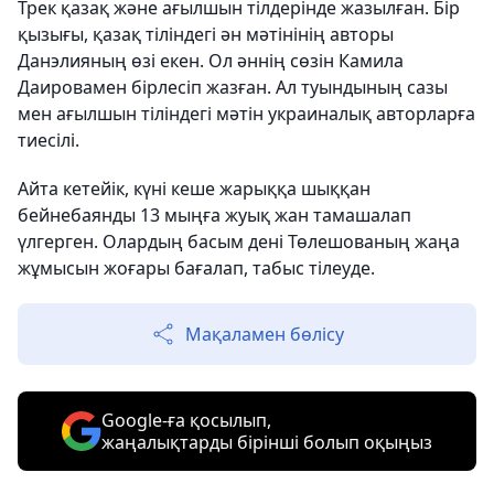
Трек қазақ және ағылшын тілдерінде жазылған. Бір
қызығы, қазақ тіліндегі ән мәтінінің авторы
Данэлияның өзі екен. Ол әннің сөзін Камила
Даировамен бірлесіп жазған. Ал туындының сазы
мен ағылшын тіліндегі мәтін украиналық авторларға
тиесілі.
Айта кетейік, күні кеше жарыққа шыққан
бейнебаянды 13 мыңға жуық жан тамашалап
үлгерген. Олардың басым дені Төлешованың жаңа
жұмысын жоғары бағалап, табыс тілеуде.
Мақаламен бөлісу
Google-ға қосылып,
жаңалықтарды бірінші болып оқыңыз