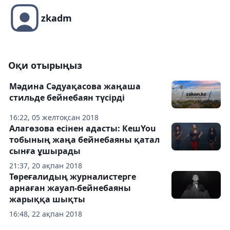
zkadm
Оқи отырыңыз
Мәдина Сәдуақасова жаңаша
стильде бейнебаян түсірді
16:22, 05 желтоқсан 2018
Алагөзова есінен адасты: КешYou
тобының жаңа бейнебаяны қатал
сынға ұшырады
21:37, 20 ақпан 2018
Төреғалидың журналистерге
арнаған жауап-бейнебаяны
жарыққа шықты
16:48, 22 ақпан 2018