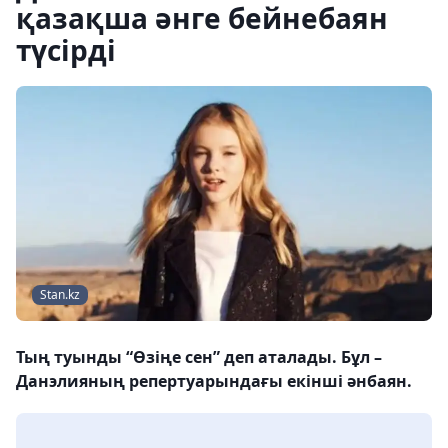
қазақша әнге бейнебаян
түсірді
Stan.kz
Тың туынды “Өзіңе сен” деп аталады. Бұл –
Данэлияның репертуарындағы екінші әнбаян.