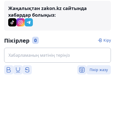
Жаңалықтан zakon.kz сайтында
хабардар болыңыз:
Пікірлер
0
Кіру
Пікір жазу