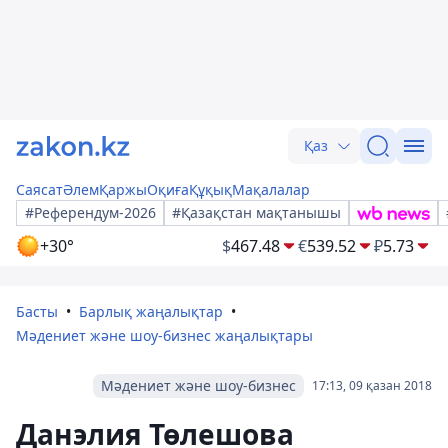
Қаз
Саясат
Әлем
Қаржы
Оқиға
Құқық
Мақалалар
#Референдум-2026
#Қазақстан мақтанышы
+30°
$
467.48
€
539.52
₽
5.73
Басты
Барлық жаңалықтар
Мәдениет және шоу-бизнес жаңалықтары
Мәдениет және шоу-бизнес
17:13, 09 қазан 2018
Данэлия Төлешова