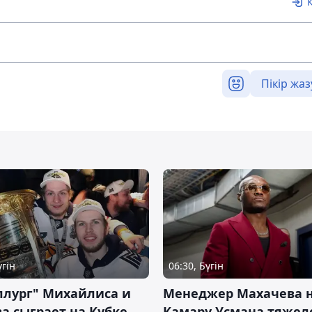
Пікір жаз
үгін
06:30, Бүгін
ллург" Михайлиса и
Менеджер Махачева 
а сыграет на Кубке
Камару Усмана тяже