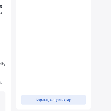
е
а
ың
.
Барлық жаңалықтар