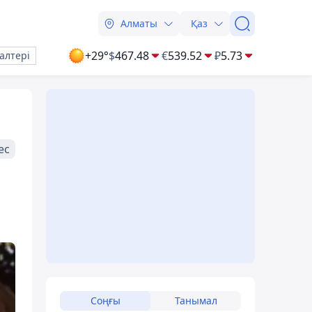
Алматы
Қаз
+29°
$
467.48
€
539.52
₽
5.73
алтері
ес
Соңғы
Танымал