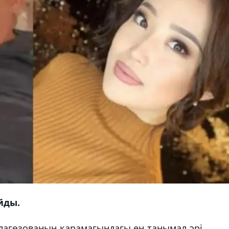
йды.
Алагөзованың қарамағындағы ең танымал әрі