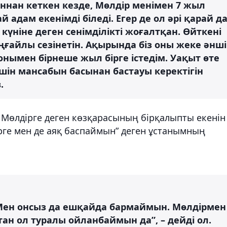
нан кеткен кезде, Мөлдір менімен 7 жыл
й адам екенімді біледі. Егер де ол әрі қарай д
күніне деген сенімділікті жоғалтқан. Өйткені
ыңғайлы сезінетін. Ақырында біз оны жеке әнші
нымен бірнеше жыл бірге істедім. Уақыт өте
үшін мансабын басынан бастауы керектігін
.
Мөлдірге деген көзқарасының бірқалыпты екенін
рге мен де аяқ баспаймын” деген ұстанымның
. Мен онсыз да ешқайда бармаймын. Мөлдірмен
тан ол туралы ойланбаймын да”, – дейді ол.