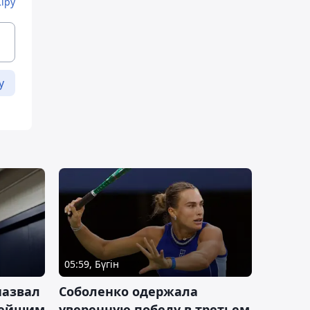
Кіру
у
05:59, Бүгін
назвал
Соболенко одержала
лейшим
уверенную победу в третьем