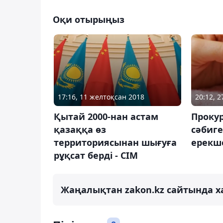
Оқи отырыңыз
17:16, 11 желтоқсан 2018
20:12, 
Қытай 2000-нан астам
Прокур
қазаққа өз
сәбиг
территориясынан шығуға
ерекш
рұқсат берді - СІМ
Жаңалықтан zakon.kz сайтында х