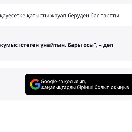
қауесетке қатысты жауап беруден бас тартты.
жұмыс істеген ұнайтын. Бары осы”, – деп
Google-ға қосылып,
жаңалықтарды бірінші болып оқыңыз