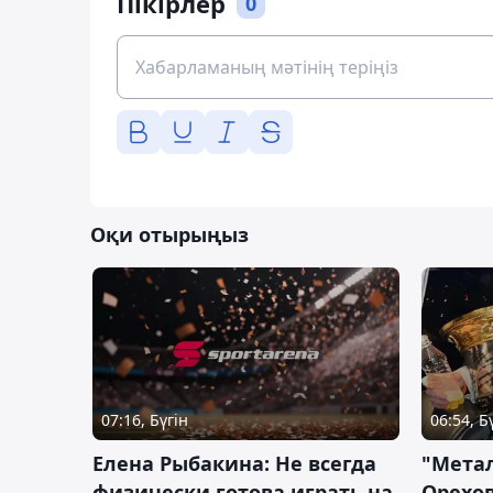
Пікірлер
0
Оқи отырыңыз
07:16, Бүгін
06:54, Б
Елена Рыбакина: Не всегда
"Мета
физически готова играть на
Орехов