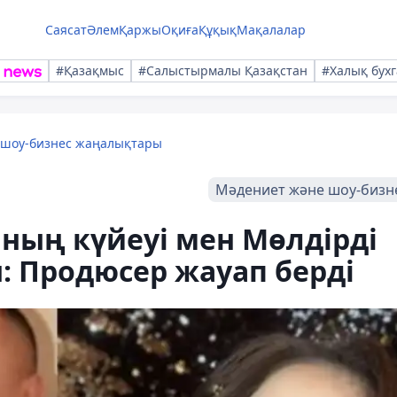
Саясат
Әлем
Қаржы
Оқиға
Құқық
Мақалалар
#Қазақмыс
#Салыстырмалы Қазақстан
#Халық бухг
 шоу-бизнес жаңалықтары
Мәдениет және шоу-бизн
ның күйеуі мен Мөлдірді
: Продюсер жауап берді