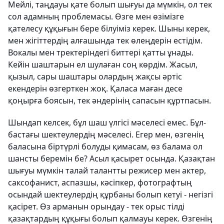
Мейлі, таңдауы қате болып шығуы да мүмкін, ол тек
сол адамның проблемасы. Өзге мен өзімізге
қателесу құқығын бере білуіміз керек. Шыны керек,
мен жігіттердің алғашында тек өлеңдерін естідім.
Вокалы мен тректеріндегі биттері қатты ұнады.
Кейін шаштарын ел шулаған соң көрдім. Жасыл,
қызыл, сары шаштары олардың жақсы әртіс
екендерін өзгерткен жоқ. Қаласа маған десе
қоңырға боясын, тек әндерінің сапасын құртпасын.
Шындап келсек, бұл шаш үлгісі мәселесі емес. Бұл-
бастағы шектеулердің мәселесі. Егер мен, өзгенің
баласына біртүрлі болуды қимасам, өз балама ол
шансты беремін бе? Асыл қасырет осында. Қазақтан
шығуы мүмкін талай талантты режисер мен актер,
саксофанист, аспазшы, кәсіпкер, фотографтың
осындай шектеулердің құрбаны болып кетуі - негізгі
қасірет. Өз арманын орындау - тек орыс тілді
қазақтардың құқығы болып қалмауы керек. Өзгенің