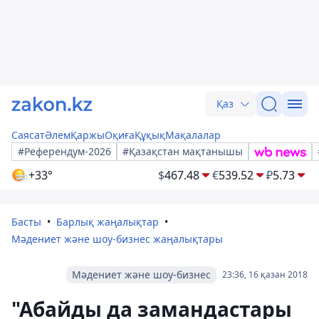
Қаз
Саясат
Әлем
Қаржы
Оқиға
Құқық
Мақалалар
#Референдум-2026
#Қазақстан мақтанышы
+33°
$
467.48
€
539.52
₽
5.73
Басты
Барлық жаңалықтар
Мәдениет және шоу-бизнес жаңалықтары
Мәдениет және шоу-бизнес
23:36, 16 қазан 2018
"Абайды да замандастары