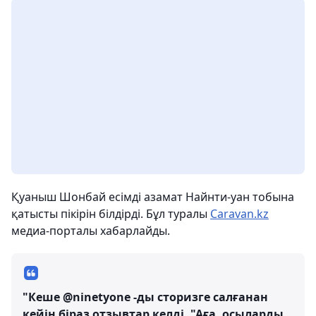
Қуаныш Шонбай есімді азамат Найнти-уан тобына
қатысты пікірін білдірді. Бұл туралы
Caravan.kz
медиа-порталы хабарлайды.
"Кеше @ninetyone -ды сторизге салғанан
кейін біраз отзывтар келді. "Аға, осыларды