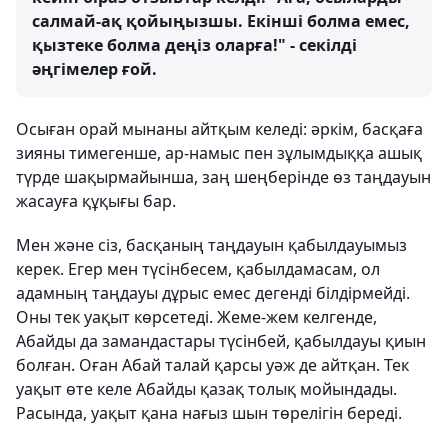
салмай-ақ қойыңызшы. Екінші болма емес,
қызтеке болма деңіз оларға!" - секілді
әңгімелер ғой.
Осыған орай мынаны айтқым келеді: әркім, басқаға
зияны тимегенше, ар-намыс пен зұлымдыққа ашық
түрде шақырмайынша, заң шеңберінде өз таңдауын
жасауға құқығы бар.
Мен және сіз, басқаның таңдауын қабылдауымыз
керек. Егер мен түсінбесем, қабылдамасам, ол
адамның таңдауы дұрыс емес дегенді білдірмейді.
Оны тек уақыт көрсетеді. Жеме-жем келгенде,
Абайды да замандастары түсінбей, қабылдауы қиын
болған. Оған Абай талай қарсы уәж де айтқан. Тек
уақыт өте келе Абайды қазақ толық мойындады.
Расында, уақыт қана нағыз шын төрелігін береді.