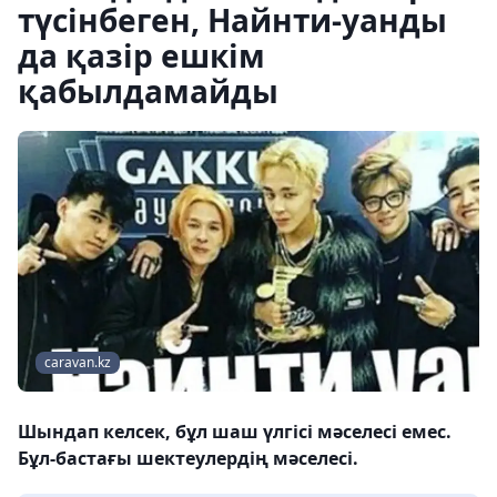
түсінбеген, Найнти-уанды
да қазір ешкім
қабылдамайды
caravan.kz
Шындап келсек, бұл шаш үлгісі мәселесі емес.
Бұл-бастағы шектеулердің мәселесі.