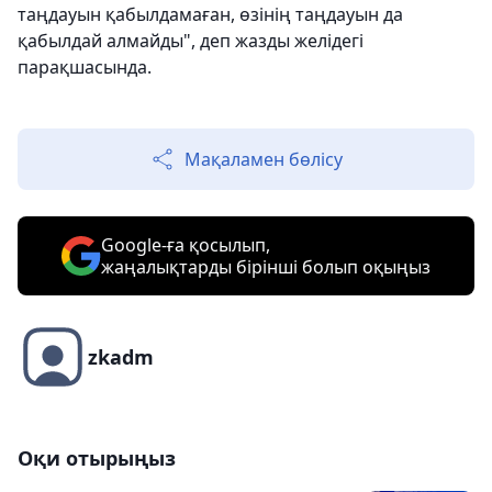
таңдауын қабылдамаған, өзінің таңдауын да
қабылдай алмайды", деп жазды желідегі
парақшасында.
Мақаламен бөлісу
Google-ға қосылып,
жаңалықтарды бірінші болып оқыңыз
zkadm
Оқи отырыңыз