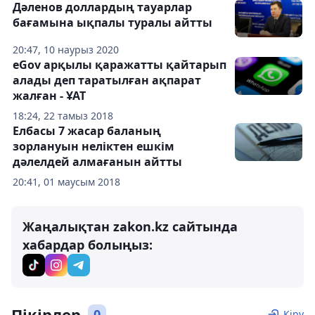
Дәленов доллардың тауарлар
бағамына ықпалы туралы айтты
20:47, 10 наурыз 2020
eGov арқылы қаражатты қайтарып
алады деп таратылған ақпарат
жалған - ҰАТ
18:24, 22 тамыз 2018
Елбасы 7 жасар баланың
зорлануын неліктен ешкім
дәлелдей алмағанын айтты
20:41, 01 маусым 2018
Жаңалықтан zakon.kz сайтында
хабардар болыңыз:
Пікірлер
0
Кіру