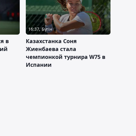
16:37, Бүгін
я в
Казахстанка Соня
кий
Жиенбаева стала
чемпионкой турнира W75 в
Испании