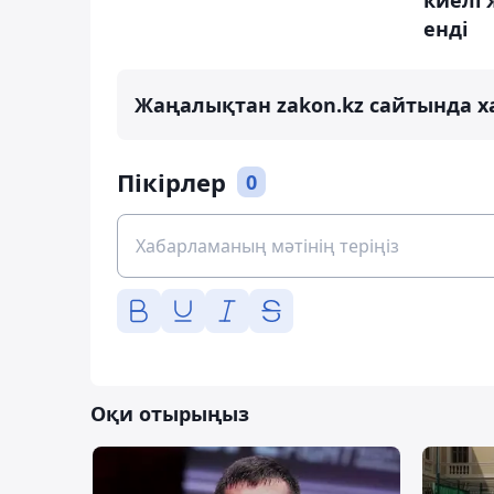
киелі 
енді
Жаңалықтан zakon.kz сайтында х
Пікірлер
0
Оқи отырыңыз