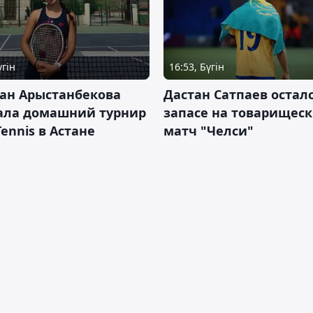
үгін
16:53, Бүгін
ан Арыстанбекова
Дастан Сатпаев осталс
ала домашний турнир
запасе на товарищес
Tennis в Астане
матч "Челси"