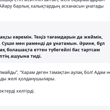
 Айару барлық халықтардың асханасын ұнатады
қсы көремін. Теңіз тағамдарын да жеймін,
 Суши мен раменді де ұнатамын. Әрине, бұл
ірақ болашақта еттен түбегейлі бас тартсам
өптің ашуына тиді.
майды”, “Харам деген тамақтан аулақ бол! Адам н
нады желі қолданушылары.
ктерді келтірді.