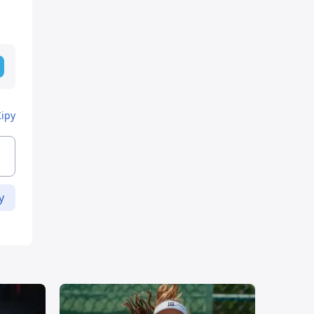
Кіру
у