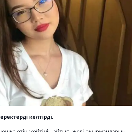
еректерді келтірді.
шошқа етін жейтінін айтып, желі оқырмандарын