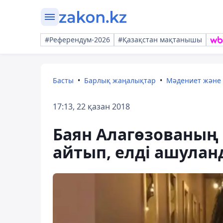
#Референдум-2026
#Қазақстан мақтанышы
Басты
Барлық жаңалықтар
Мәдениет және
17:13, 22 қазан 2018
Баян Алагөзованың 
айтып, елді ашула