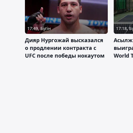
17:49, Бүгін
17:18, Б
Дияр Нургожай высказался
Асылж
о продлении контракта с
выигр
UFC после победы нокаутом
World 