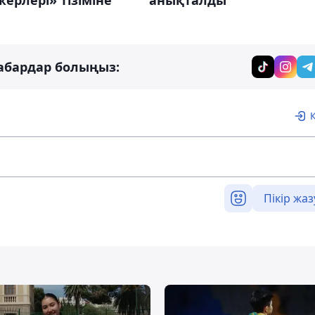
жерлері» тізіміне
анықталды
абардар болыңыз:
Пікір жаз