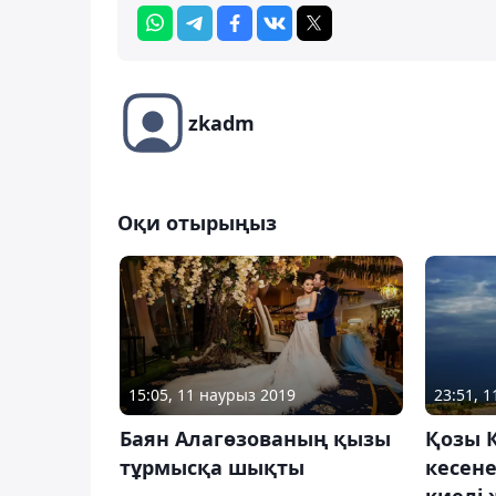
zkadm
Оқи отырыңыз
15:05, 11 наурыз 2019
23:51, 
Баян Алагөзованың қызы
Қозы 
тұрмысқа шықты
кесен