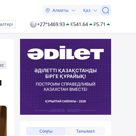
Алматы
Қаз
+27°
$
469.93
€
541.64
₽
5.71
алтері
ес
н
Соңғы
Танымал