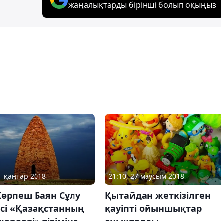
жаңалықтарды бірінші болып оқыңыз
11 қаңтар 2018
21:10, 27 маусым 2018
Көрпеш Баян Сұлу
Қытайдан жеткізілген
есі «Қазақстанның
қауіпті ойыншықтар