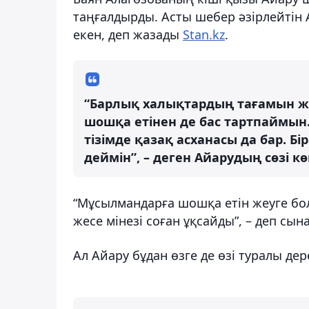
таңғалдырды. Асты шебер әзірлейтін
екен, деп жазады
Stan.kz
.
“Барлық халықтардың тағамын жа
шошқа етінен де бас тартпаймын.
тізімде қазақ асханасы да бар. Б
деймін”, – деген Айарудың сөзі к
“Мұсылмандарға шошқа етін жеуге бол
жесе мінезі соған ұқсайды”, – деп сы
Ал Айару бұдан өзге де өзі туралы дере