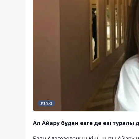
stan.kz
Ал Айару бұдан өзге де өзі туралы д
Баян Алагөзованың кіші қызы Айару 