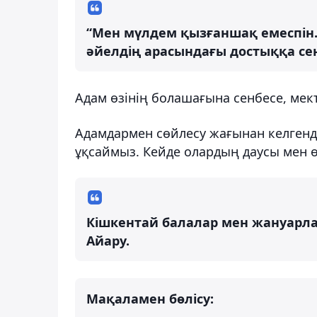
“Мен мүлдем қызғаншақ емеспін. 
әйелдің арасындағы достыққа се
Адам өзінің болашағына сенбесе, мект
Адамдармен сөйлесу жағынан келгенде
ұқсаймыз. Кейде олардың даусы мен 
Кішкентай балалар мен жануарларғ
Айару.
Мақаламен бөлісу: