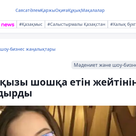
Саясат
Әлем
Қаржы
Оқиға
Құқық
Мақалалар
#Қазақмыс
#Салыстырмалы Қазақстан
#Халық бухг
 шоу-бизнес жаңалықтары
Мәдениет және шоу-бизн
қызы шошқа етін жейтіні
ндырды